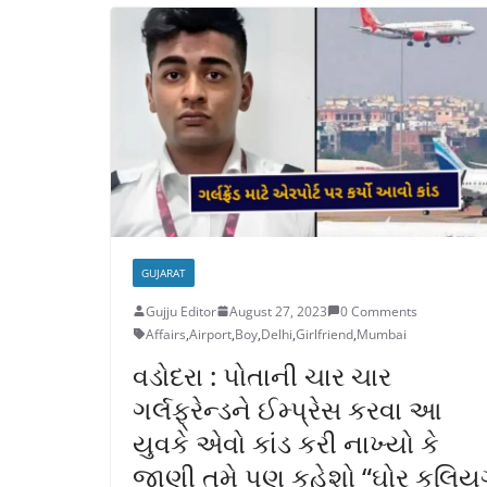
GUJARAT
Gujju Editor
August 27, 2023
0 Comments
Affairs
,
Airport
,
Boy
,
Delhi
,
Girlfriend
,
Mumbai
વડોદરા : પોતાની ચાર ચાર
ગર્લફ્રેન્ડને ઈમ્પ્રેસ કરવા આ
યુવકે એવો કાંડ કરી નાખ્યો કે
જાણી તમે પણ કહેશો “ઘોર કલિય