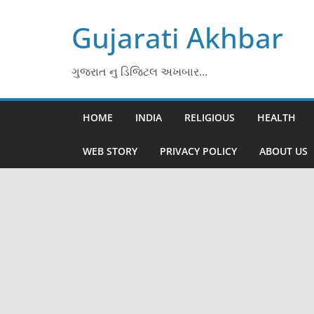
Skip
Gujarati Akhbar
to
content
ગુજરાત નુ ડિજિટલ અખબાર…
HOME
INDIA
RELIGIOUS
HEALTH
WEB STORY
PRIVACY POLICY
ABOUT US