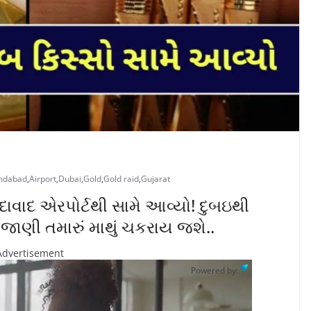
mdabad
,
Airport
,
Dubai
,
Gold
,
Gold raid
,
Gujarat
ાદ એરપોર્ટથી સામે આવ્યો! દુબઇથી
ે જાણી તમારું માથું ચકરાય જશે..
Advertisement
Powered by: