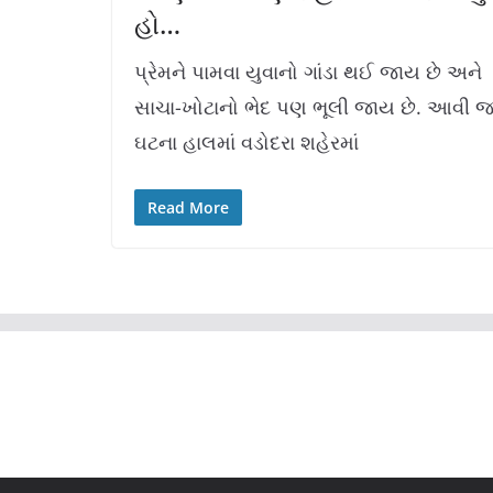
હો…
પ્રેમને પામવા યુવાનો ગાંડા થઈ જાય છે અને
સાચા-ખોટાનો ભેદ પણ ભૂલી જાય છે. આવી 
ઘટના હાલમાં વડોદરા શહેરમાં
Read More