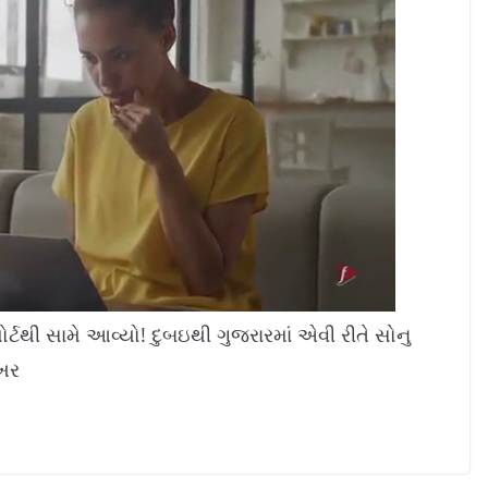
થી સામે આવ્યો! દુબઇથી ગુજરારમાં એવી રીતે સોનુ
ેખર