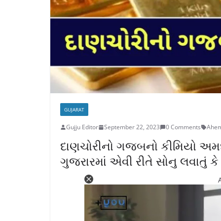
GUJARAT
Gujju Editor
September 22, 2023
0 Comments
Ahe
દાણચોરીનો ગજબનો કીમિયો અમદાવ
ગુજરારમાં એવી રીતે સોનુ લવાતું ક