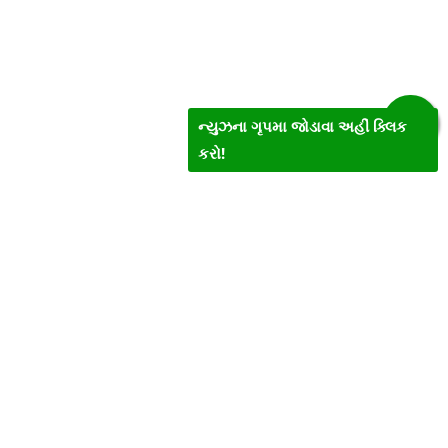
ન્યુઝના ગૃપમા જોડાવા અહીં ક્લિક
કરો!