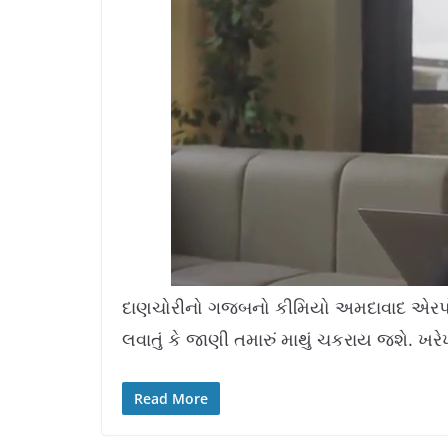
L
U
o
n
a
m
દાણચોરીનો ગજબનો કીમિયો અમદાવાદ એરપોર્ટ
d
u
e
t
d
e
લવાતું કે જાણી તમારું માથું ચકરાય જશે. ખર
:
1
1
.
4
2
%
Read More