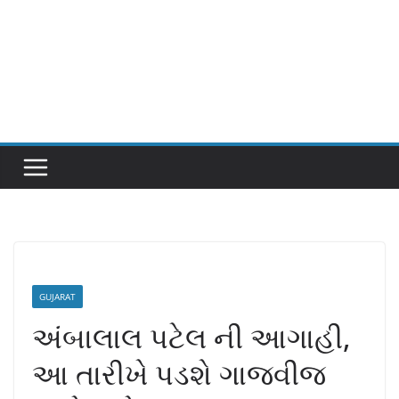
GUJARAT
અંબાલાલ પટેલ ની આગાહી,
આ તારીખે પડશે ગાજવીજ