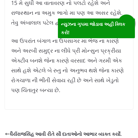
15 મે સુધી આ વાતાવરણ નો પલટો રહેશે અને
રાજસ્થાન ના અમુક ભાગો મા પણ આ અસર રહેશે.
તેવુ અંબાલાલ પટેલ દ્વારા જણાવાયુ છે.
ન્યુઝના ગૃપમા જોડાવા અહીં ક્લિક
કરો!
આ ઉપરાંત બંગાળ ના ઉપસાગર મા ભેજ ના કારણે
અને અરબી સમુદ્ર ના લીધે પ્રી મોન્સુન પ્રક્રીયા
એક્ટીવ બનશે જેના કારણે વરસાદ અને ગરમી એક
સાથે હશે એટલે બે રુતુ નો અનુભવ થશે જેના કારણે
રોગચાળા ની ભીતી સેવાય રહી છે અને સાથે ખેડુતો
પણ ચિંતાતુર બન્યા છે.
ધૈર્યરાજસિંહ આવી રીતે સૌ દાતાઓનો આભાર વ્યક્ત કર્યો.