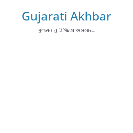
Skip
Gujarati Akhbar
to
content
ગુજરાત નુ ડિજિટલ અખબાર…