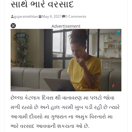
સાથે ભારે વરસાદ
gujaratiakhbar
May 6, 2021
0 Comments
Advertisement
Powered by:
L
U
o
n
a
m
છેલ્લા કેટલાક દિવસ થી વાતાવરણ મા પલટો જોવા
d
u
e
t
d
e
મળી રહ્યો છે અને હાલ ગરમી ખુબ પડી રહી છે ત્યારે
:
1
0
.
આગામી દીવસો મા ગુજરાત ના અમુક વિસ્તારો મા
7
8
%
ભારે વરસાદ આવવાની શકયતા ઓ છે.