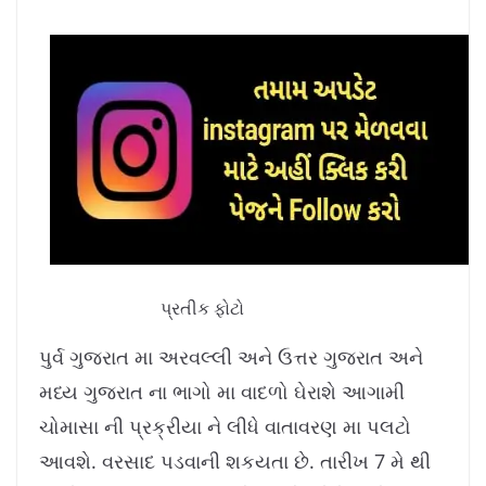
પ્રતીક ફોટો
પુર્વ ગુજરાત મા અરવલ્લી અને ઉત્તર ગુજરાત અને
મધ્ય ગુજરાત ના ભાગો મા વાદળો ઘેરાશે આગામી
ચોમાસા ની પ્રક્રીયા ને લીધે વાતાવરણ મા પલટો
આવશે. વરસાદ પડવાની શકયતા છે. તારીખ 7 મે થી