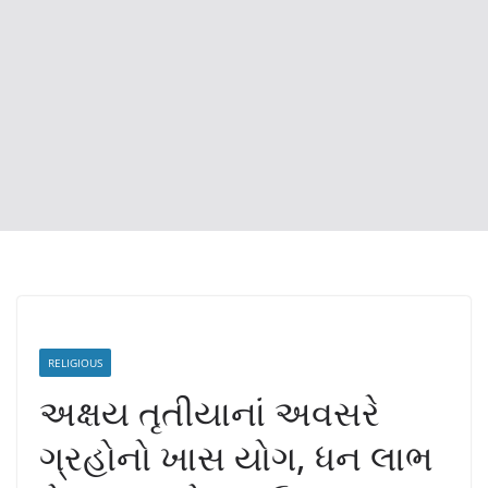
RELIGIOUS
અક્ષય તૃતીયાનાં અવસરે
ગ્રહોનો ખાસ યોગ, ધન લાભ