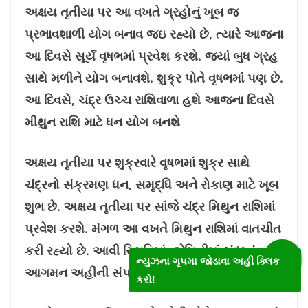
અક્ષય તૃતીયા પર આ વખતે ગ્રહોનું ખૂબ જ
પ્રભાવશાળી યોગ બનાવ જઇ રહ્યો છે, ત્યારે આજના
આ દિવસે સૂર્ય વૃષભમાં પ્રવેશ કરશે. જ્યાં બુધ ગ્રહ
સાથે મળીને યોગ બનાવશે. શુક્ર પોતે વૃષભમાં પણ છે.
આ દિવસે, ચંદ્ર ઉચ્ચ રાશિવાળા હશે આજના દિવસે
મીથુન રાશિ માટે ધન યોગ બનશે
અક્ષય તૃતીયા પર શુક્રવારે વૃષભમાં શુક્ર સાથે
ચંદ્રનો સંક્રમણ ધન, સમૃદ્ધિ અને રોકાણ માટે ખૂબ
શુભ છે. અક્ષય તૃતીયા પર સાંજે ચંદ્ર મિથુન રાશિમાં
પ્રવેશ કરશે. મંગળ આ વખતે મિથુન રાશિમાં વાતચીત
કરી રહ્યો છે. આવી સ્થિતિમાં, જેમિનીમાં ચંદ્રનું
ન્યુઝના ગૃપમા જોડાવા અહીં ક્લિક
આગમન અહીંની સંપત્તિનું નિર્માણ કરશે.
કરો!