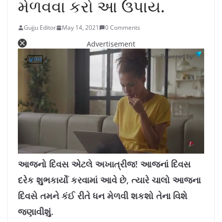
મેળવવા કરો આ ઉપાય.
Gujju Editor
May 14, 2021
0 Comments
Advertisement
Powered by:
L
U
o
n
a
m
આજનો દિવસ એટલે અખાત્રીજ! આજનાં દિવસ
d
u
e
t
d
e
દરેક શુભકાર્યો કરવામાં આવે છે, ત્યારે ચાલો આજના
:
1
0
.
દિવસે તમને કંઈ રીતે ધન મેળવી શકશો તેના વિશે
7
8
%
જણાવીશું.