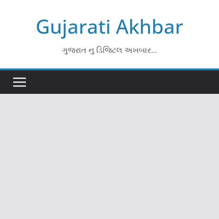
Skip
Gujarati Akhbar
to
content
ગુજરાત નુ ડિજિટલ અખબાર…