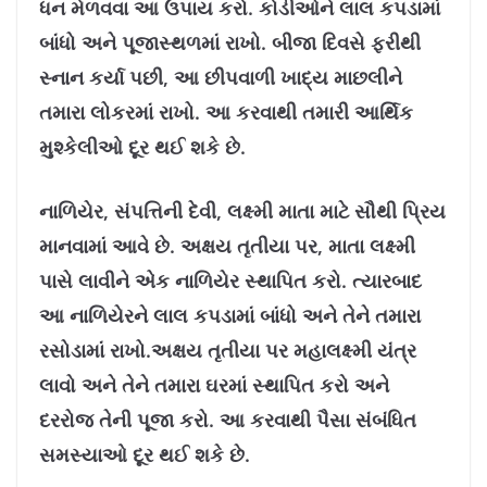
ધન મેળવવા આ ઉપાય કરો. કોડીઓને લાલ કપડામાં
બાંધો અને પૂજાસ્થળમાં રાખો. બીજા દિવસે ફરીથી
સ્નાન કર્યા પછી, આ છીપવાળી ખાદ્ય માછલીને
તમારા લોકરમાં રાખો. આ કરવાથી તમારી આર્થિક
મુશ્કેલીઓ દૂર થઈ શકે છે.
નાળિયેર, સંપત્તિની દેવી, લક્ષ્મી માતા માટે સૌથી પ્રિય
માનવામાં આવે છે. અક્ષય તૃતીયા પર, માતા લક્ષ્મી
પાસે લાવીને એક નાળિયેર સ્થાપિત કરો. ત્યારબાદ
આ નાળિયેરને લાલ કપડામાં બાંધો અને તેને તમારા
રસોડામાં રાખો.અક્ષય તૃતીયા પર મહાલક્ષ્મી યંત્ર
લાવો અને તેને તમારા ઘરમાં સ્થાપિત કરો અને
દરરોજ તેની પૂજા કરો. આ કરવાથી પૈસા સંબંધિત
સમસ્યાઓ દૂર થઈ શકે છે.