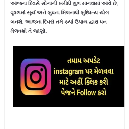
આજના દિવસે સોનાની ખરીદી શુભ માનવામાં આવે છે,
વૃષભમાં સૂર્ય અને બુધના મિલનથી બુધ્ધિત્ય યોગ
બનશે, આજના દિવસે તમે ક્યાં ઉપાય દ્વારા ધન
મેળવશો તે જાણો.