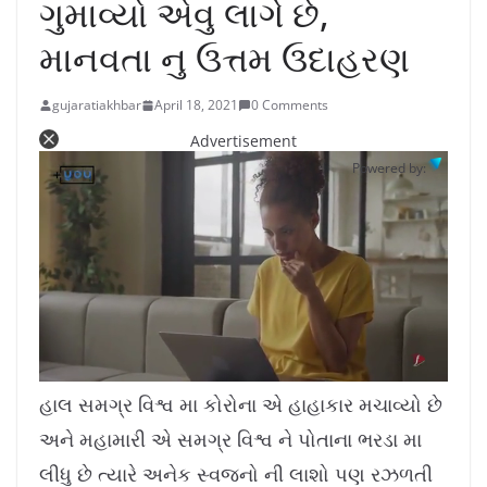
ગુમાવ્યો એવુ લાગે છે,
માનવતા નુ ઉત્તમ ઉદાહરણ
gujaratiakhbar
April 18, 2021
0 Comments
Advertisement
Powered by:
L
U
o
n
a
m
હાલ સમગ્ર વિશ્વ મા કોરોના એ હાહાકાર મચાવ્યો છે
d
u
e
t
d
e
અને મહામારી એ સમગ્ર વિશ્વ ને પોતાના ભરડા મા
:
1
0
.
લીધુ છે ત્યારે અનેક સ્વજનો ની લાશો પણ રઝળતી
7