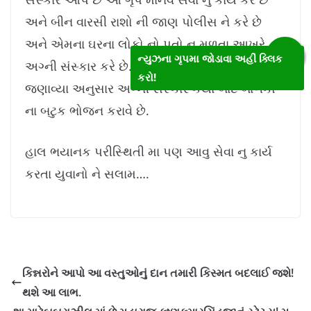
અને બીન વારસી રાશો ની જાણ પોલીસ ને કરે છે
અને એમના ઘરના લોકો નો પતો ન મળતા આખરે
ન્યુઝના ગૃપમા જોડાવા અહીં ક્લિક
અગ્ની સંસ્કાર કરે છે. આ ગૃપ ના સભ્યો દ્વારા
કરો!
જણાવ્યા અનુસાર અગ્ની સંસ્કાર કર્યા બાદ બાળકો
ના બટુક ભોજન કરાવે છે.
હાલ ભયાનક પરીસ્થિતી મા પણ આવુ સેવા નુ કાર્ય
કરતા યુવાનો ને સલામ….
કિન્નરોને આપો આ વસ્તુઓનું દાન તમારી કિસ્મત બદલાઈ જશે!
થશે આ લાભ.