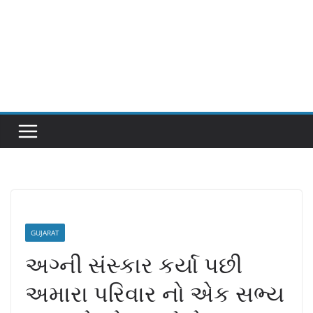
GUJARAT
અગ્ની સંસ્કાર કર્યા પછી
અમારા પરિવાર નો એક સભ્ય