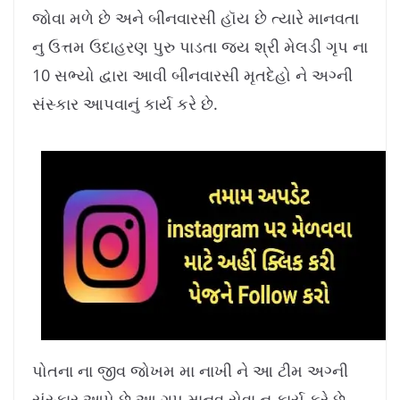
8
%
જોવા મળે છે અને બીનવારસી હૉય છે ત્યારે માનવતા
નુ ઉત્તમ ઉદાહરણ પુરુ પાડતા જય શ્રી મેલડી ગૃપ ના
10 સભ્યો દ્વારા આવી બીનવારસી મૃતદેહો ને અગ્ની
સંસ્કાર આપવાનું કાર્ય કરે છે.
પોતના ના જીવ જોખમ મા નાખી ને આ ટીમ અગ્ની
સંસ્કાર આપે છે આ ગૃપ માનવ સેવા નુ કાર્ય કરે છે