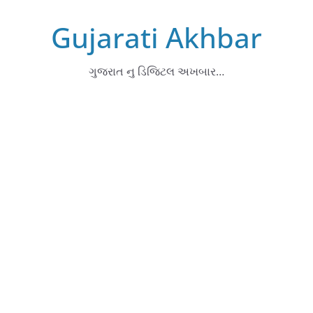
Skip
Gujarati Akhbar
to
content
ગુજરાત નુ ડિજિટલ અખબાર…