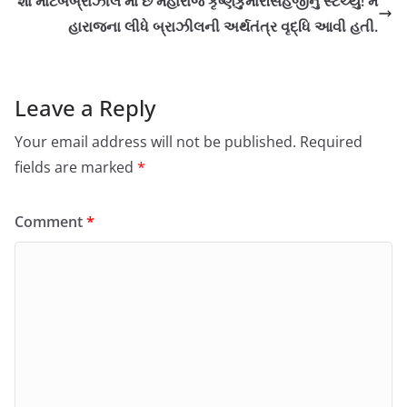
શા માટેબબ્રાઝીલ માં છે મહારાજ કૃષ્ણકુમારસિંહજીનું સ્ટેચ્યુ! મ
હારાજના લીધે બ્રાઝીલની અર્થતંત્ર વૃદ્ધિ આવી હતી.
Leave a Reply
Your email address will not be published.
Required
fields are marked
*
Comment
*