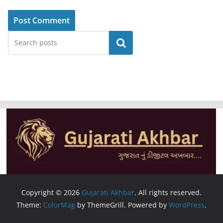
Search
Copyright © 2026
Gujarati Akhbar
. All rights reserved.
Theme:
ColorMag
by ThemeGrill. Powered by
WordPress
.