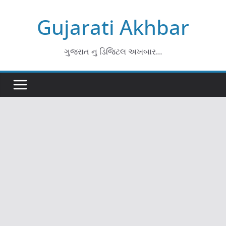
Skip
Gujarati Akhbar
to
content
ગુજરાત નુ ડિજિટલ અખબાર…