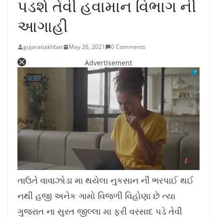
પડશે તેવી હવામાન વિભાગ ની
આગાહી
gujaratiakhbar
May 26, 2021
0 Comments
Advertisement
Powered by:
L
U
o
n
a
m
તાઉતે વાવાઝોડા મા થયેલા નુકસાન ની ભરપાઈ થઈ
d
u
e
t
d
e
નથી હજી અનેક ગામો વિજળી વિહોણા છે ત્યા
:
1
0
.
ગુજરાત ના સુરત જીલ્લા મા ફરી વરસાદ પડે તેવી
7