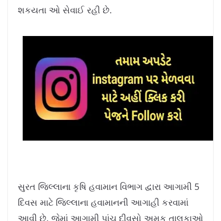
8
%
શકયતા ઓ સેવાઈ રહી છે.
સુરત જિલ્લાના કૃષિ હવામાન વિભાગ દ્વારા આગામી 5
દિવસ માટે જિલ્લાના હવામાનની આગાહી કરવામાં
આવી છે. જેમાં આગામી પાંચ દીવસો અમુક તાલુકાઓ