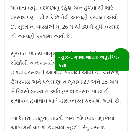
મા વાતાવરણ વાદળછાયુ રહેશે અને હળવા થી ભારે
વરસાદ પણ પડી શકે છે તેવી આગાહી કરવામાં આવી
છે. સુરત ના બારડોલી મા 26 મે થી 30 મે સુધી વરસાદ
ની આગાહી કરવામા આવી છે.
સુરત ના અન્ય તાલુકા ઓ ની વાત કરીએ તો
ન્યુઝના ગૃપમા જોડાવા અહીં ક્લિક
ચોર્યાસી અને માંગરોળ તાલુકામાં 27મીના રોજ અતિ
કરો!
હળવા વરસાદની આગાહી કરવામાં આવી છે. કામરેજ,
ઉમરપાડા અને પલસાણા તાલુકામાં 27 અને 28 એમ
બે દિવસો દરમ્યાન અતિ હળવા વરસાદ પાડવાની
સંભાવના હવામાન ખાતે દ્વારા વ્યક્ત કરવામાં આવી છે.
આ ઉપરાંત મહુવા, માંડવી અને ઓલપાડ તાલુકામાં
આકાશમાં વાદળો છવાયેલા રહેશે પરંતુ વરસાદ