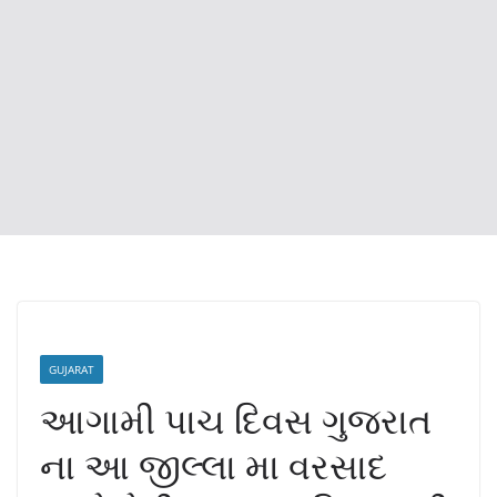
GUJARAT
આગામી પાચ દિવસ ગુજરાત
ના આ જીલ્લા મા વરસાદ