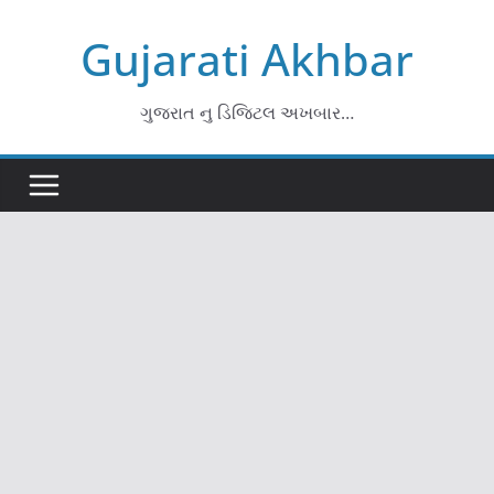
Skip
Gujarati Akhbar
to
content
ગુજરાત નુ ડિજિટલ અખબાર…