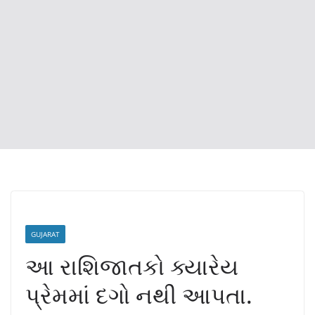
GUJARAT
આ રાશિજાતકો ક્યારેય
પ્રેમમાં દગો નથી આપતા.