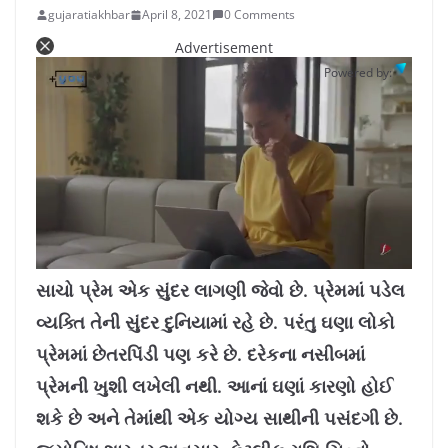
gujaratiakhbar
April 8, 2021
0 Comments
Advertisement
Powered by:
L
U
o
n
a
m
સાચો પ્રેમ એક સુંદર લાગણી જેવો છે. પ્રેમમાં પડેલ
d
u
e
t
d
e
વ્યક્તિ તેની સુંદર દુનિયામાં રહે છે. પરંતુ ઘણા લોકો
:
9
.
2
પ્રેમમાં છેતરપિંડી પણ કરે છે. દરેકના નસીબમાં
1
%
પ્રેમની ખુશી લખેલી નથી. આનાં ઘણાં કારણો હોઈ
શકે છે અને તેમાંથી એક યોગ્ય સાથીની પસંદગી છે.