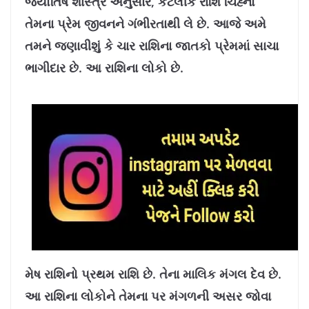
જ્યોતિષ શાસ્ત્ર અનુસાર, કેટલીક રાશિ ચિહ્નો
તેમના પ્રેમ જીવનને ગંભીરતાથી લે છે. આજે અમે
તમને જણાવીશું કે ચાર રાશિના જાતકો પ્રેમમાં સાચા
ભાગીદાર છે. આ રાશિના લોકો છે.
મેષ રાશિનો પ્રથમ રાશિ છે. તેના માલિક મંગલ દેવ છે.
આ રાશિના લોકોને તેમના પર મંગળની અસર જોવા