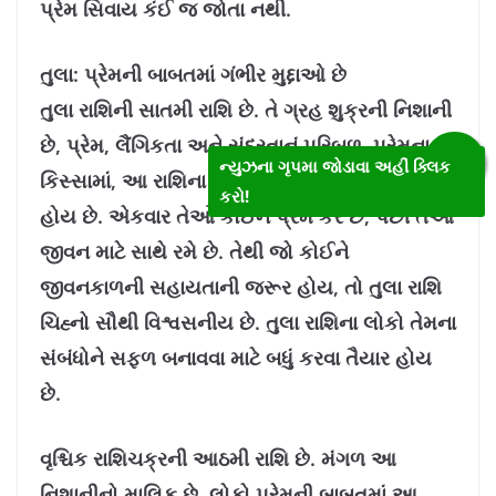
પ્રેમ સિવાય કંઈ જ જોતા નથી.
તુલા: પ્રેમની બાબતમાં ગંભીર મુદ્દાઓ છે
તુલા રાશિની સાતમી રાશિ છે. તે ગ્રહ શુક્રની નિશાની
છે, પ્રેમ, લૈંગિકતા અને સુંદરતાનું પરિબળ. પ્રેમના
ન્યુઝના ગૃપમા જોડાવા અહીં ક્લિક
કિસ્સામાં, આ રાશિના લોકો ખૂબ ગંભીર પ્રેમીઓ
કરો!
હોય છે. એકવાર તેઓ કોઈને પ્રેમ કરે છે, પછી તેઓ
જીવન માટે સાથે રમે છે. તેથી જો કોઈને
જીવનકાળની સહાયતાની જરૂર હોય, તો તુલા રાશિ
ચિહ્નો સૌથી વિશ્વસનીય છે. તુલા રાશિના લોકો તેમના
સંબંધોને સફળ બનાવવા માટે બધું કરવા તૈયાર હોય
છે.
વૃશ્ચિક રાશિચક્રની આઠમી રાશિ છે. મંગળ આ
નિશાનીનો માલિક છે. લોકો પ્રેમની બાબતમાં આ