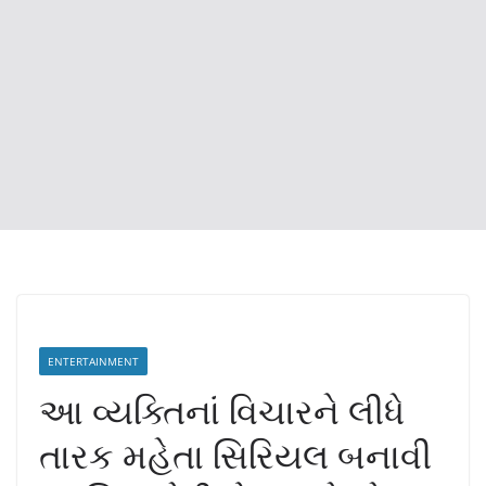
ENTERTAINMENT
આ વ્યક્તિનાં વિચારને લીધે
તારક મહેતા સિરિયલ બનાવી