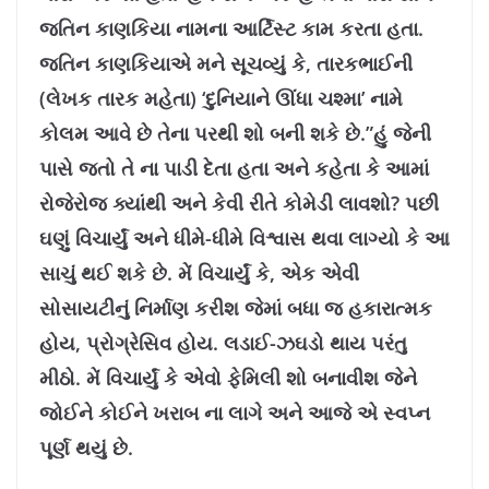
જતિન કાણકિયા નામના આર્ટિસ્ટ કામ કરતા હતા.
જતિન કાણકિયાએ મને સૂચવ્યું કે, તારકભાઈની
(લેખક તારક મહેતા) ‘દુનિયાને ઊંધા ચશ્મા’ નામે
કોલમ આવે છે તેના પરથી શો બની શકે છે.”હું જેની
પાસે જતો તે ના પાડી દેતા હતા અને કહેતા કે આમાં
રોજેરોજ ક્યાંથી અને કેવી રીતે કોમેડી લાવશો? પછી
ઘણું વિચાર્યું અને ધીમે-ધીમે વિશ્વાસ થવા લાગ્યો કે આ
સાચું થઈ શકે છે. મેં વિચાર્યું કે, એક એવી
સોસાયટીનું નિર્માણ કરીશ જેમાં બધા જ હકારાત્મક
હોય, પ્રોગ્રેસિવ હોય. લડાઈ-ઝઘડો થાય પરંતુ
મીઠો. મેં વિચાર્યું કે એવો ફેમિલી શો બનાવીશ જેને
જોઈને કોઈને ખરાબ ના લાગે અને આજે એ સ્વપ્ન
પૂર્ણ થયું છે.