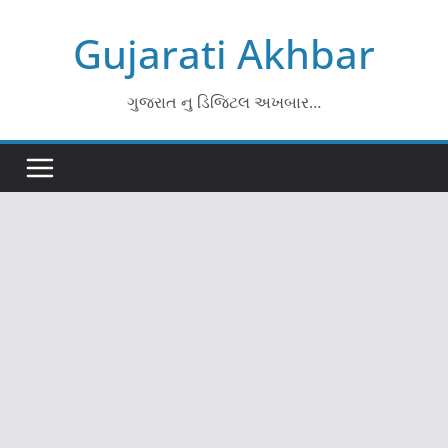
Skip
Gujarati Akhbar
to
content
ગુજરાત નુ ડિજિટલ અખબાર…