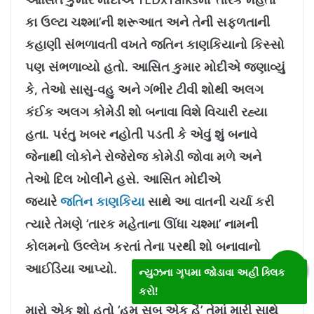
કા ઉલ્ટા ચશ્મા’ની શરૂઆત અને તેની સફળતાની
કહાણી સંભળાવતી વખતે જતિન કાણકિયાનો કિસ્સો
પણ સંભળાવ્યો હતો. આસિત કુમાર મોદીએ જણાવ્યું
કે, તેઓ સાસુ-વહુ અને ગંભીર ટીવી શોથી અલગ
કંઈક અલગ કોમેડી શો બનાવા વિશે વિચારી રહ્યા
હતા. પરંતુ ખબર નહોતી પડતી કે એવું શું બનાવે
જેનાથી લોકોને રોજેરોજ કોમેડી જોવા મળે અને
તેઓ દિલ ખોલીને હસે. આસિત મોદીએ
જ્યારે
જતિન કાણકિયા
સાથે આ વાતની ચર્ચા કરી
ત્યારે તેમણે ‘તારક મહેતાના ઊંધા ચશ્મા’ નામની
કોલમનો ઉલ્લેખ કરતાં તેના પરથી શો બનાવાનો
આઈડિયા આપ્યો.
ન્યુઝના ગૃપમા જોડાવા અહીં ક્લિક
કરો!
મારો એક શો હતો ‘હમ સબ એક હૈ’ તેમાં મારી સાથે