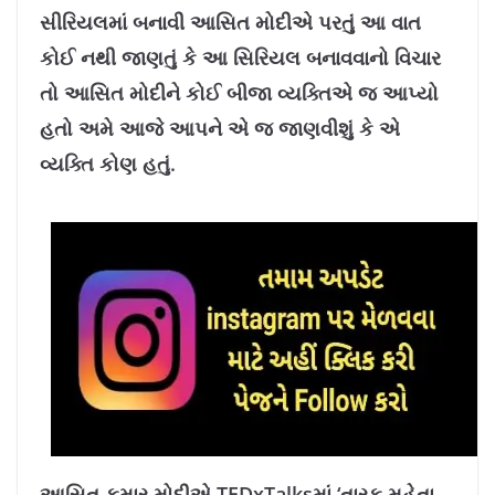
2
%
સીરિયલમાં બનાવી આસિત મોદીએ પરતું આ વાત
કોઈ નથી જાણતું કે આ સિરિયલ બનાવવાનો વિચાર
તો આસિત મોદીને કોઈ બીજા વ્યક્તિએ જ આપ્યો
હતો અમે આજે આપને એ જ જાણવીશું કે એ
વ્યક્તિ કોણ હતું.
આસિત કુમાર મોદીએ TEDxTalksમાં ‘તારક મહેતા