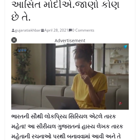
આસિત મોદીએ.જાણો કોણ
છે તે.
gujaratiakhbar
April 28, 2021
0 Comments
Advertisement
Powered by:
L
U
o
n
a
m
ભારતની સૌથી લોકપ્રિય સિરિયલ એટલે તારક
d
u
e
t
d
e
મહેતા! આ સીરીયલ ગુજરાતનાં હાસ્ય લેખક તારક
:
1
1
.
મહેતાની રચનાઓ પરથી બનાવવામાં આવી અને તે
4