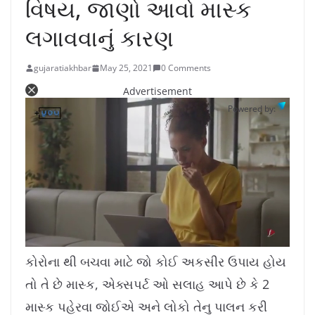
વિષય, જાણો આવો માસ્ક
લગાવવાનું કારણ
gujaratiakhbar
May 25, 2021
0 Comments
Advertisement
Powered by:
L
U
o
n
a
m
કોરોના થી બચવા માટે જો કોઈ અકસીર ઉપાય હોય
d
u
e
t
d
e
તો તે છે માસ્ક, એક્સપર્ટ ઓ સલાહ આપે છે કે 2
:
1
0
.
માસ્ક પહેરવા જોઈએ અને લોકો તેનુ પાલન કરી
7