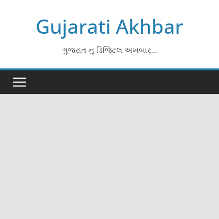
Skip
Gujarati Akhbar
to
content
ગુજરાત નુ ડિજિટલ અખબાર…