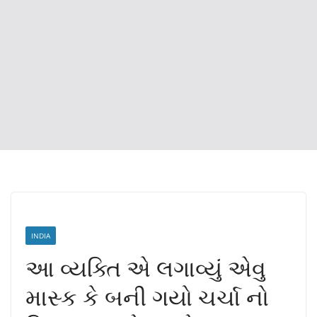
INDIA
આ વ્યક્તિ એ લગાવ્યું એવુ
માસ્ક કે બની ગયો ચર્ચા નો