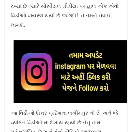
8
%
રહ્યા છે ત્યારે સોસીયલ મીડીયા પર હાલ એક એવો
વિડીઓ વાયરલ થયો છે જે જોઈ ને તમને નવાઈ
લાગશે.
આ વિડીઓ ઉત્તર પ્રદેશના લખીમપુર નો છે અને જે
વ્યક્તિ વિડીઓ મા દેખાય રહ્યો છે તેનુ નામ
મહેન્દ્રસિંહ છે અને તેનો વીડિયો આજકાલ