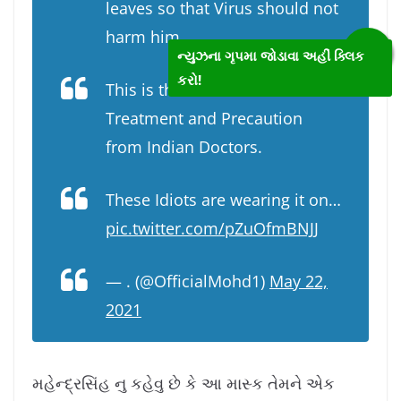
leaves so that Virus should not
harm him.
ન્યુઝના ગૃપમા જોડાવા અહીં ક્લિક
કરો!
This is the new level of
Treatment and Precaution
from Indian Doctors.
These Idiots are wearing it on…
pic.twitter.com/pZuOfmBNJJ
— . (@OfficialMohd1)
May 22,
2021
મહેન્દ્રસિંહ નુ કહેવુ છે કે આ માસ્ક તેમને એક