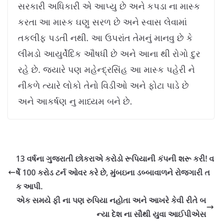
સરકારી અધિકારી એ આપ્યુ છે અને કપડા ના માસ્ક
કરતા આ માસ્ક ઘણુ સરળ છે અને સ્વાસ લેવામાં
તકલીફ પડતી નથી. આ ઉપરાંત તેમનું માનવુ છે કે
લીમડો આયુર્વેદિક ઔષધી છે અને આના થી રોગો દુર
રહે છે. જયારે પણ મહેન્દ્રસિંહ આ માસ્ક પહેરી ને
નીકળે ત્યારે લોકો તેનો વિડીઓ અને ફોટા પાડે છે
અને આકર્ષણ નુ માધ્યમ બને છે.
13 વર્ષના ગુજરાતી છોકરાએ કરોડો રૂપિયાની કંપની શરૂ કરી! વ
ર્ષે 100 કરોડ ટર્ન ઓવર કરે છે, મુંબઇના ડબ્બાવાળને રોજગારી ત
ક આપી.
એક સમયે ફી ના પણ રુપિયા નહોતા અને આખરે કેવી રીતે બ
ન્યા દેશ ના સૌથી યુવા આઈપીએસ