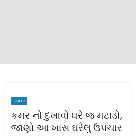
HEALTH
કમર નો દુખાવો ઘરે જ મટાડો,
જાણો આ ખાસ ઘરેલુ ઉપચાર