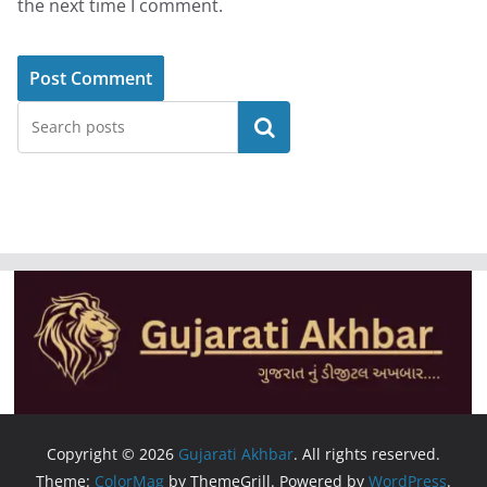
the next time I comment.
Search
Copyright © 2026
Gujarati Akhbar
. All rights reserved.
Theme:
ColorMag
by ThemeGrill. Powered by
WordPress
.