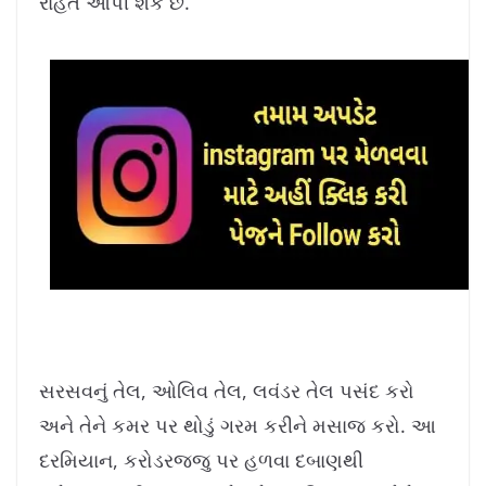
રાહત આપી શકે છે.
સરસવનું તેલ, ઓલિવ તેલ, લવંડર તેલ પસંદ કરો
અને તેને કમર પર થોડું ગરમ ​​કરીને મસાજ કરો. આ
દરમિયાન, કરોડરજ્જુ પર હળવા દબાણથી