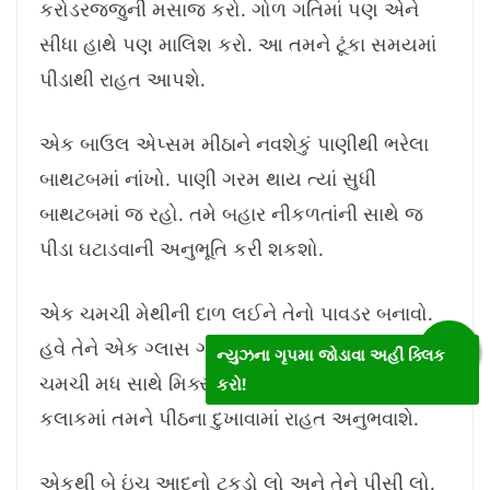
કરોડરજ્જુની મસાજ કરો. ગોળ ગતિમાં પણ એને
સીધા હાથે પણ માલિશ કરો. આ તમને ટૂંકા સમયમાં
પીડાથી રાહત આપશે.
એક બાઉલ એપ્સમ મીઠાને નવશેકું પાણીથી ભરેલા
બાથટબમાં નાંખો. પાણી ગરમ થાય ત્યાં સુધી
બાથટબમાં જ રહો. તમે બહાર નીકળતાંની સાથે જ
પીડા ઘટાડવાની અનુભૂતિ કરી શકશો.
એક ચમચી મેથીની દાળ લઈને તેનો પાવડર બનાવો.
હવે તેને એક ગ્લાસ ગરમ દૂધમાં મિક્સ કરો અને એક
ન્યુઝના ગૃપમા જોડાવા અહીં ક્લિક
ચમચી મધ સાથે મિક્સ કરો. લેતી વખતે પીવો. એક
કરો!
કલાકમાં તમને પીઠના દુખાવામાં રાહત અનુભવાશે.
એકથી બે ઇંચ આદુનો ટુકડો લો અને તેને પીસી લો.