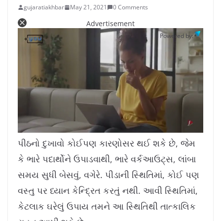
gujaratiakhbar
May 21, 2021
0 Comments
Advertisement
Powered by:
L
U
o
n
a
m
પીઠનો દુખાવો કોઈપણ કારણોસર થઈ શકે છે, જેમ
d
u
e
t
d
e
કે ભારે પદાર્થોને ઉપાડવાથી, ભારે વર્કઆઉટ્સ, લાંબા
:
9
.
9
સમય સુધી બેસવું, વગેરે. પીડાની સ્થિતિમાં, કોઈ પણ
9
%
વસ્તુ પર ધ્યાન કેન્દ્રિત કરતું નથી. આવી સ્થિતિમાં,
કેટલાક ઘરેલું ઉપાય તમને આ સ્થિતિથી તાત્કાલિક