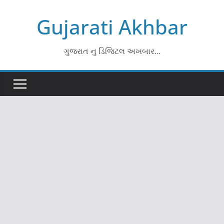
Skip
Gujarati Akhbar
to
content
ગુજરાત નુ ડિજિટલ અખબાર…