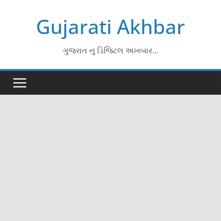
Skip
Gujarati Akhbar
to
content
ગુજરાત નુ ડિજિટલ અખબાર…