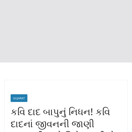
GUJARAT
કવિ દાદ બાપુનું નિધન! કવિ
દાદનાં જીવનની જાણી