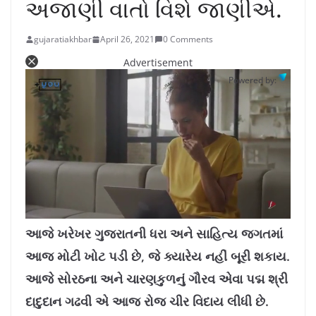
અજાણી વાતો વિશે જાણીએ.
gujaratiakhbar
April 26, 2021
0 Comments
Advertisement
Powered by:
L
U
o
n
a
m
આજે ખરેખર ગુજરાતની ધરા અને સાહિત્ય જગતમાં
d
u
e
t
d
e
આજ મોટી ખોટ પડી છે, જે ક્યારેય નહીં બૂરી શકાય.
:
1
0
.
આજે સોરઠના અને ચારણકુળનું ગૌરવ એવા પદ્મ શ્રી
7
8
%
દાદુદાન ગઢવી એ આજ રોજ ચીર વિદાય લીધી છે.