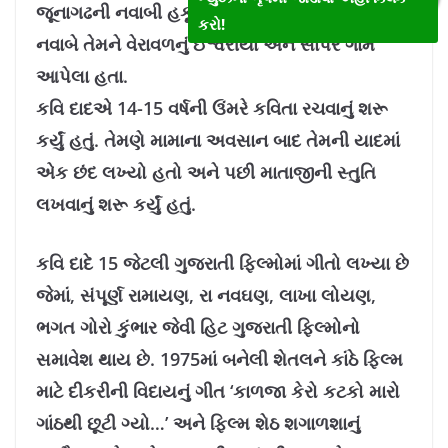
જૂનાગઢની નવાબી હકૂમતમાં રાજ કવિ હતા એટલે
કરો!
નવાબે તેમને વેરાવળનું ઈશ્વરીયા અને સાપર ગામ
આપેલા હતા.
કવિ દાદએ 14-15 વર્ષની ઉંમરે કવિતા રચવાનું શરૂ
કર્યું હતું. તેમણે મામાના અવસાન બાદ તેમની યાદમાં
એક છંદ લખ્યો હતો અને પછી માતાજીની સ્તુતિ
લખવાનું શરૂ કર્યું હતું.
કવિ દાદે 15 જેટલી ગુજરાતી ફિલ્મોમાં ગીતો લખ્યા છે
જેમાં, સંપૂર્ણ રામાયણ, રા નવઘણ, લાખા લોયણ,
ભગત ગોરો કુંભાર જેવી હિટ ગુજરાતી ફિલ્મોનો
સમાવેશ થાય છે. 1975માં બનેલી શેતલને કાંઠે ફિલ્મ
માટે દીકરીની વિદાયનું ગીત ‘કાળજા કેરો કટકો મારો
ગાંઠથી છૂટી ગ્યો…’ અને ફિલ્મ શેઠ શગાળશાનું