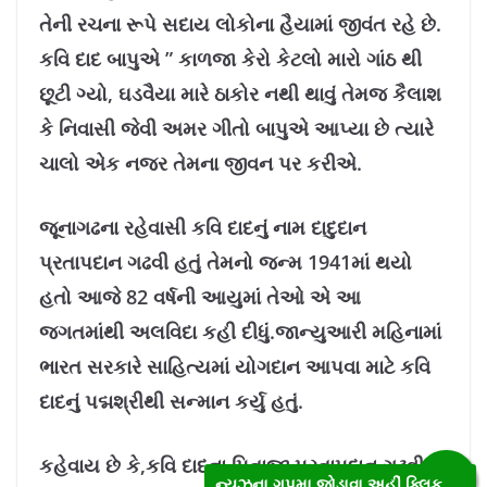
તેની રચના રૂપે સદાય લોકોના હૈયામાં જીવંત રહે છે.
કવિ દાદ બાપુએ ” કાળજા કેરો કેટલો મારો ગાંઠ થી
છૂટી ગ્યો, ઘડવૈયા મારે ઠાકોર નથી થાવું તેમજ કૈલાશ
કે નિવાસી જેવી અમર ગીતો બાપુએ આપ્યા છે ત્યારે
ચાલો એક નજર તેમના જીવન પર કરીએ.
જૂનાગઢના રહેવાસી કવિ દાદનું નામ દાદુદાન
પ્રતાપદાન ગઢવી હતું તેમનો જન્મ 1941માં થયો
હતો આજે 82 વર્ષની આયુમાં તેઓ એ આ
જગતમાંથી અલવિદા કહી દીધું.જાન્યુઆરી મહિનામાં
ભારત સરકારે સાહિત્યમાં યોગદાન આપવા માટે કવિ
દાદનું પદ્મશ્રીથી સન્માન કર્યુ હતું.
કહેવાય છે કે,કવિ દાદના પિતાજી પ્રતાપદાન ગઢવી
ન્યુઝના ગૃપમા જોડાવા અહીં ક્લિક