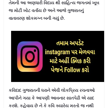
તેમની આ અણધારી વિદાય થી સાહિત્ય જગતમાં ખૂબ
જ મોટી ખોટ વર્તાય છે અને આજે ગુજરાતનું
વાતાવરણ શોકમગ્ન બની ગયું છે.
કવિદાદ ગુજરાતની ધરાને એવી લોકપ્રિય રચનાઓ
આપીને ગયા કે આપણી આવનાર સાતપેઢી એ યાદ
કરશે. કહેવાય છે ને કે કવિ ક્યારેય મરતો જ નથી