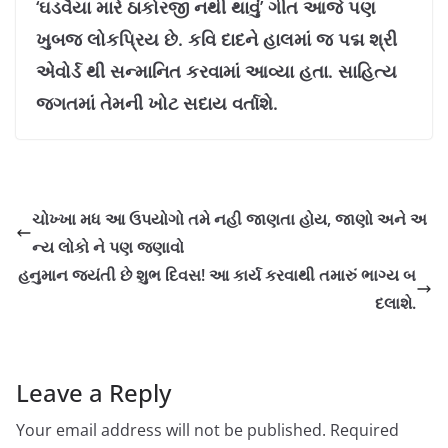
‘ઘડવૈયા મારે ઠાકોરજી નથી થાવું’ ગીત આજે પણ
ખુબજ લોકપ્રિય છે. કવિ દાદને હાલમાં જ પદ્મ શ્રી
એવોર્ડ થી સન્માનિત કરવામાં આવ્યા હતા. સાહિત્ય
જગતમાં તેમની ખોટ સદાય વર્તાશે.
ચોખ્ખા મધ આ ઉપયોગો તમે નહી જાણતા હોય, જાણો અને અ
ન્ય લોકો ને પણ જણાવો
હનુમાન જયંતી છે શુભ દિવસ! આ કાર્ય કરવાથી તમારું ભાગ્ય બ
દલાશે.
Leave a Reply
Your email address will not be published.
Required