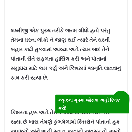
લષ્મીજી એક પુરુષ તરીકે જન્મ લીધો હતો પરંતુ
તેમના ઘરના લોકો ને જાણ થઈ ત્યારે તેને ઘરની
બહાર કાઢી મુકવામાં આવ્યા અને ત્યાર બાદ તેને
પોતાની રીતે સફળતા હાસિંલ કરી અને પોતાનાં
સમુદાય માટે કામ કર્યું અને કિન્નરમાં જાગૃતિ લાવવાનું
કામ કરી રહ્યા છે.
ન્યુઝના ગૃપમા જોડાવા અહીં ક્લિક
કરો!
કિન્નરના હક્ક અને તેમને અધિકાર માટે કામ કરી
રહ્યા છે ખાસ તેમણે કુંભમેળામાં કિન્નરોને પોતાનો હક
અપાવ્યો અને શાહી સ્નાન કરવાનો અવસર તો મળ્યો