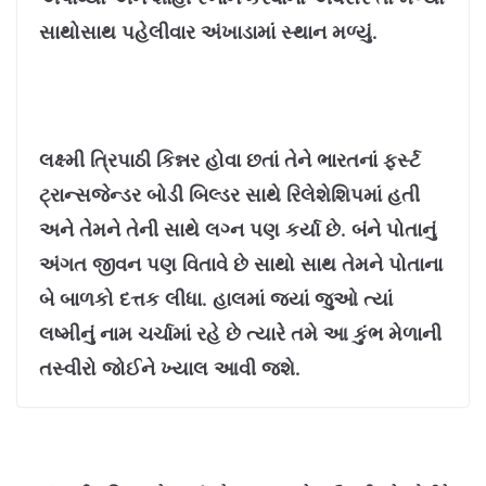
સાથોસાથ પહેલીવાર અંખાડામાં સ્થાન મળ્યું.
લક્ષ્મી ત્રિપાઠી કિન્નર હોવા છતાં તેને ભારતનાં ફર્સ્ટ
ટ્રાન્સજેન્ડર બોડી બિલ્ડર સાથે રિલેશેશિપમાં હતી
અને તેમને તેની સાથે લગ્ન પણ કર્યા છે. બંને પોતાનું
અંગત જીવન પણ વિતાવે છે સાથો સાથ તેમને પોતાના
બે બાળકો દત્તક લીધા. હાલમાં જ્યાં જુઓ ત્યાં
લષ્મીનું નામ ચર્ચામાં રહે છે ત્યારે તમે આ કુંભ મેળાની
તસ્વીરો જોઈને ખ્યાલ આવી જશે.