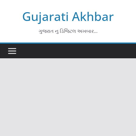
Skip
Gujarati Akhbar
to
content
ગુજરાત નુ ડિજિટલ અખબાર…