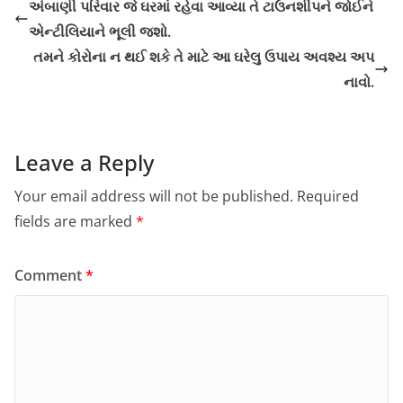
અંબાણી પરિવાર જે ઘરમાં રહેવા આવ્યા તે ટાઉનશીપને જોઈને
એન્ટીલિયાને ભૂલી જશો.
તમને કોરોના ન થઈ શકે તે માટે આ ઘરેલુ ઉપાય અવશ્ય અપ
નાવો.
Leave a Reply
Your email address will not be published.
Required
fields are marked
*
Comment
*