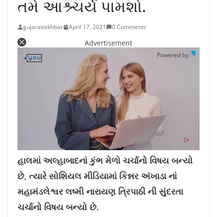
તમે આશ્ર્ચર્ય પામશો.
gujaratiakhbar
April 17, 2021
0 Comments
Advertisement
Powered by:
L
U
o
n
a
m
હાલમાં અલ્હાબાદનાં કુંભ મેળો ચર્ચાનો વિષય બન્યો
d
u
e
t
d
e
છે, ત્યારે સોશિયલ મીડિયામાં કિન્નર અંખાડા નાં
:
6
.
6
મહામંડલેશ્વર લષ્મી નારાયણ ત્રિપાઠી ની સુંદરતા
4
%
ચર્ચાનો વિષય બન્યો છે.