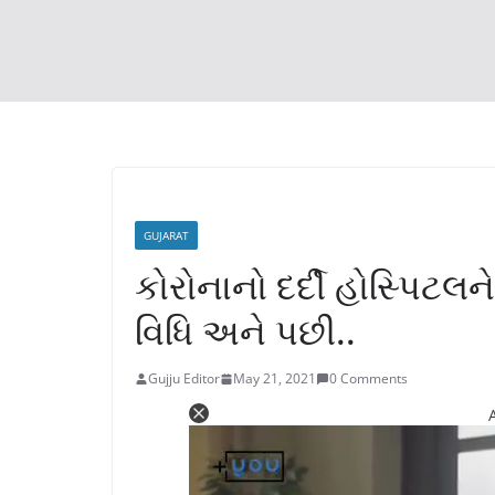
GUJARAT
કોરોનાનો દર્દી હોસ્પિટલન
વિધિ અને પછી..
Gujju Editor
May 21, 2021
0 Comments