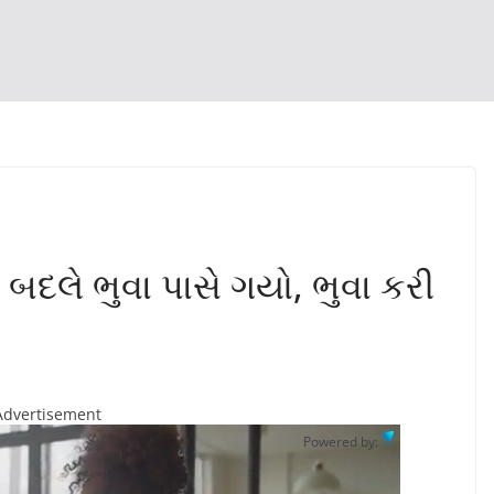
ે બદલે ભુવા પાસે ગયો, ભુવા કરી
Advertisement
Powered by: