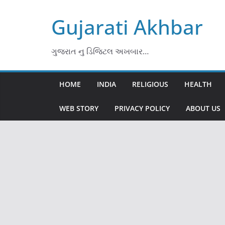
Skip
Gujarati Akhbar
to
content
ગુજરાત નુ ડિજિટલ અખબાર…
HOME
INDIA
RELIGIOUS
HEALTH
WEB STORY
PRIVACY POLICY
ABOUT US