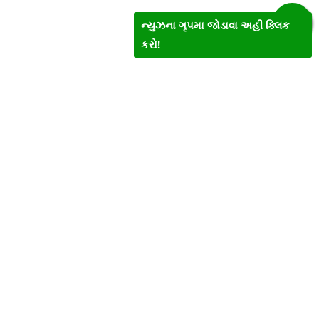
ન્યુઝના ગૃપમા જોડાવા અહીં ક્લિક
કરો!