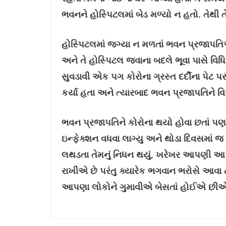
ભવનને હોસ્પિટલમાં બેડ મળ્યો ન હતો. તેથી તે
હોસ્પિટલમાં જગ્યા ન મળતાં ભવન પ્રજાપતિએ તે
અને તે હોસ્પિટલ જવાના બદલે ભૂવા પાસે વિ
સુવડાવી એક પગ કોરોના ગ્રસ્ત દર્દીના પેટ પર
કર્યા હતા અને ત્યારબાદ ભવન પ્રજાપતિને વ
ભવન પ્રજાપતિને કોરોના થયો હોવા છતાં પણ
ઇન્ફેક્શન વધવા લાગ્યુ અને થોડા દિવસમાં
લથડતા તેમનું નિધન થયું, ખરેખર આપણી આ અ
રાખીએ છે પરંતુ ક્યારેક ભગવાન ભરોસે આવા
આપણા લોકોને ગુમાવીએ બેસતાં હોઈએ છીએ