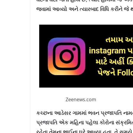
જવામાં આવ્યો અને ત્યારબાદ વિધિ કરીને જે 
Zeenews.com
કચ્છના આડેસર ગામમાં ભવન પ્રજાપતિ નામનો
પ્રજાપતિ એક મહિના પહેલા કોરોના સંક્રમિત 
રહેતા તેમના ભાઈના ઘરે આવ્યા હતા. તે સમયે