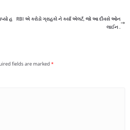
પ્યો હ
RBI એ કરોડો ગ્રાહકો ને કર્યા એલર્ટ, જો આ દીવસે ઓન
લાઈન .
ired fields are marked
*