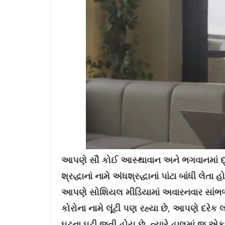
L
U
o
n
a
m
આપણે સૌ કોઈ આસ્થાવાન અને ભગવાનમાં દ્રઢ
d
u
e
t
d
e
શ્રદ્ધાનાં નામે અંધશ્રદ્ધાનાં પાંટા બાંધી 
:
1
0
.
આપણે સોશિયલ મીડિયામાં અવારનવાર સાંભળવા મ
7
8
%
કોરોના નામે લૂંટી પણ રહ્યા છે, આપણે દરેક
ઘટના ઘટી જતી હોય છે, ત્યારે હાલમાં જ એક એ