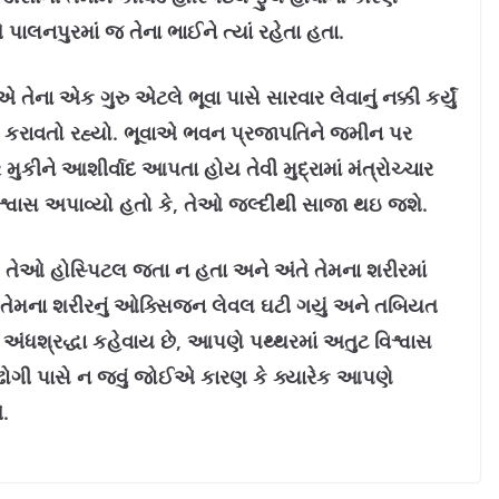
 પાલનપુરમાં જ તેના ભાઈને ત્યાં રહેતા હતા.
ના એક ગુરુ એટલે ભૂવા પાસે સારવાર લેવાનું નક્કી કર્યું
ધિ કરાવતો રહ્યો. ભૂવાએ ભવન પ્રજાપતિને જમીન પર
 મુકીને આશીર્વાદ આપતા હોય તેવી મુદ્રામાં મંત્રોચ્ચાર
િશ્વાસ અપાવ્યો હતો કે, તેઓ જલ્દીથી સાજા થઇ જશે.
 તેઓ હોસ્પિટલ જતા ન હતા અને અંતે તેમના શરીરમાં
 જ તેમના શરીરનું ઓક્સિજન લેવલ ઘટી ગયું અને તબિયત
ંધશ્રદ્ધા કહેવાય છે, આપણે પથ્થરમાં અતુટ વિશ્વાસ
 ઢોગી પાસે ન જવું જોઈએ કારણ કે ક્યારેક આપણે
.