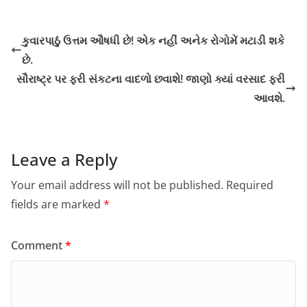
કુવારપાઠું ઉત્તમ ઔષધી છે! એક નહીં અનેક રોગોમેં મટાડી શકે
છે.
સૌરાષ્ટ્ર પર ફરી સંકટના વાદળો છવાશે! જાણો ક્યાં વરસાદ ફરી
આવશે.
Leave a Reply
Your email address will not be published.
Required
fields are marked
*
Comment
*