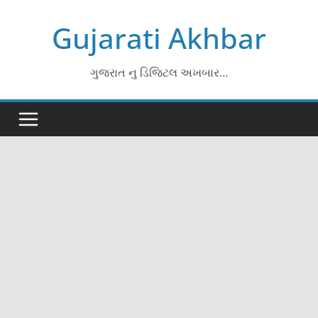
Skip
Gujarati Akhbar
to
content
ગુજરાત નુ ડિજિટલ અખબાર…