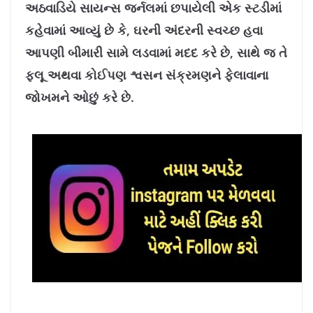
અઠવાડિયે સાયન્સ જર્નલમાં છપાયેલી એક સ્ટડીમાં
કહેવામાં આવ્યું છે કે, ઘરની અંદરની સ્વચ્છ હવા
આપણી બીમારી સામે લડવામાં મદદ કરે છે, સાથે જ તે
ફ્લૂ અથવા કોઈપણ શ્વસન સંક્રમણને ફેલાવાના
જોખમને ઓછું કરે છે.