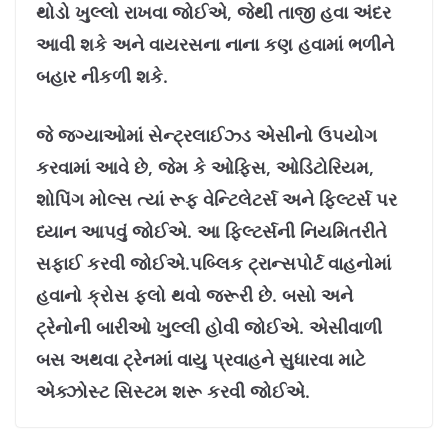
થોડો ખુલ્લો રાખવા જોઈએ, જેથી તાજી હવા અંદર
આવી શકે અને વાયરસના નાના કણ હવામાં ભળીને
બહાર નીકળી શકે.
જે જગ્યાઓમાં સેન્ટ્રલાઈઝ્ડ એસીનો ઉપયોગ
કરવામાં આવે છે, જેમ કે ઓફિસ, ઓડિટોરિયમ,
શોપિંગ મોલ્સ ત્યાં રૂફ વેન્ટિલેટર્સ અને ફિલ્ટર્સ પર
ધ્યાન આપવું જોઈએ. આ ફિલ્ટર્સની નિયમિતરીતે
સફાઈ કરવી જોઈએ.પબ્લિક ટ્રાન્સપોર્ટ વાહનોમાં
હવાનો ક્રોસ ફ્લો થવો જરૂરી છે. બસો અને
ટ્રેનોની બારીઓ ખુલ્લી હોવી જોઈએ. એસીવાળી
બસ અથવા ટ્રેનમાં વાયુ પ્રવાહને સુધારવા માટે
એક્ઝોસ્ટ સિસ્ટમ શરૂ કરવી જોઈએ.