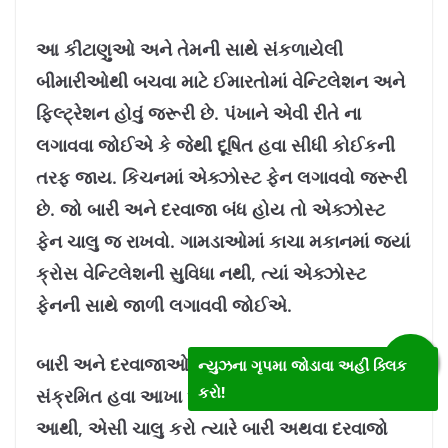
આ કીટાણુઓ અને તેમની સાથે સંકળાયેલી
બીમારીઓથી બચવા માટે ઈમારતોમાં વેન્ટિલેશન અને
ફિલ્ટ્રેશન હોવું જરૂરી છે. પંખાને એવી રીતે ના
લગાવવા જોઈએ કે જેથી દૂષિત હવા સીધી કોઈકની
તરફ જાય. કિચનમાં એક્ઝોસ્ટ ફેન લગાવવો જરૂરી
છે. જો બારી અને દરવાજા બંધ હોય તો એક્ઝોસ્ટ
ફેન ચાલુ જ રાખવો. ગામડાઓમાં કાચા મકાનમાં જ્યાં
ક્રોસ વેન્ટિલેશની સુવિધા નથી, ત્યાં એક્ઝોસ્ટ
ફેનની સાથે જાળી લગાવવી જોઈએ.
બારી અને દરવાજાઓ બંધ રાખીને એસી ચાલુ કરવાથી
ન્યુઝના ગૃપમા જોડાવા અહીં ક્લિક
કરો!
સંક્રમિત હવા આખા એરિયામાં ફેલાઈ જાય છે.
આથી, એસી ચાલુ કરો ત્યારે બારી અથવા દરવાજો