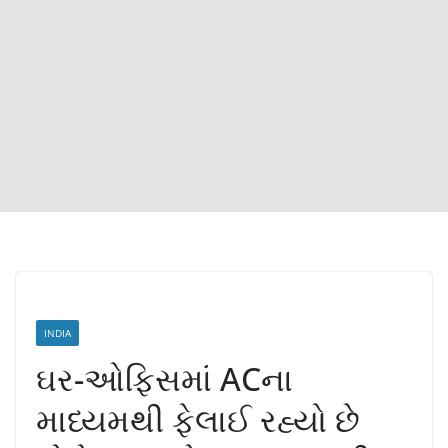
INDIA
ઘર-ઓફિસમાં ACના
માધ્યમથી ફેલાઈ રહ્યો છે