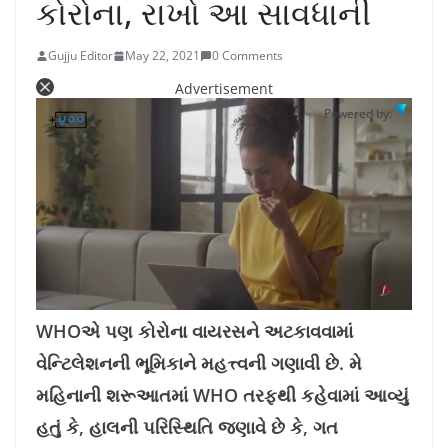
કોરોના, રાખો આ સાવધાની
Gujju Editor
May 22, 2021
0 Comments
Advertisement
Powered by:
L
U
o
n
a
m
WHOએ પણ કોરોના વાયરસને અટકાવવામાં
d
u
e
t
d
e
વેન્ટિલેશનની ભૂમિકાને મહત્ત્વની ગણાવી છે. મે
:
1
0
.
મહિનાની શરૂઆતમાં WHO તરફથી કહેવામાં આવ્યું
7
8
%
હતું કે, હાલની પરિસ્થિતિ જણાવે છે કે, ગત