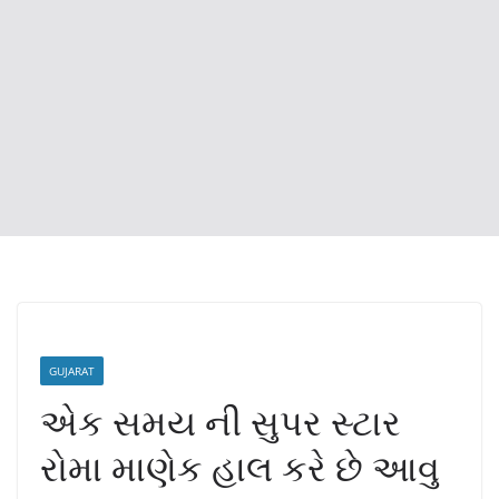
GUJARAT
એક સમય ની સુપર સ્ટાર
રોમા માણેક હાલ કરે છે આવુ