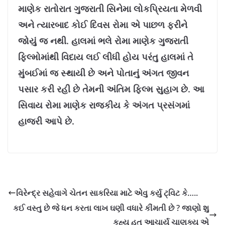
માણેક રાતોરાત ગુજરાતી સિનેમા લોકપ્રિયતા મેળવી
અને ત્યારબાદ કોઈ દિવસ રોમા એ પાછળ ફરીને
જોયું જ નથી. હાલમાં ભલે રોમા માણેક ગુજરાતી
ફિલ્મોમાંથી વિદાય લઈ લીધી હોય પરંતુ હાલમાં તે
મુંબઈમાં જ સ્થાયી છે અને પોતાનું અંગત જીવન
પસાર કરી રહી છે તેમની અંતિમ ફિલ્મ સુહાગ છે. આ
સિવાય રોમા માણેક રાજકીય કે અંગત પ્રસંગમાં
હાજરી આપે છે.
વિરેન્દ્ર સહેવાગે ચેતન સાકરિયા માટે એવુ કર્યુ ટ્વિટ કે…..
કઈ વસ્તુ છે જે ધન કરતા લાખ ઘણી વધારે કીંમતી છે ? જાણો શુ
કહ્યુ હતુ આચાર્ય ચાણક્ય એ