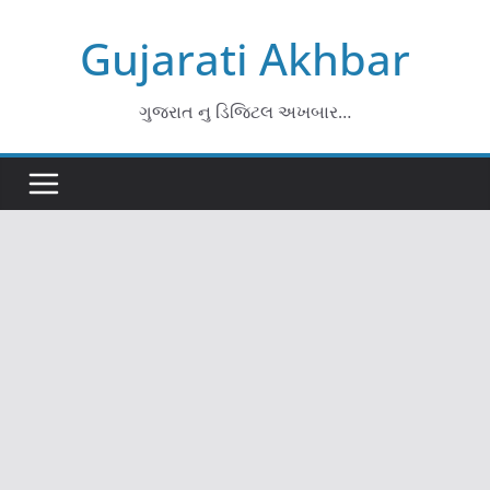
Skip
Gujarati Akhbar
to
content
ગુજરાત નુ ડિજિટલ અખબાર…