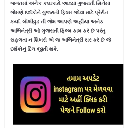
જગતમાં અનેક કલાકારો આવ્યા ગુજરાતી સિનેમા
જેમણે દર્શકોને ગુજરાતી ફિલ્મ જોવા માટે પ્રેરીત
કર્યા. બૉલીવુડ ની જેમ આપણે અહીંયા અનેક
અભિનેત્રી ઓ ગુજરાતી ફિલ્મ કામ કરે છે પરંતુ
સફળતા ન શિખરો એ જ અભિનેત્રી સર કરે છે જે
દર્શકોનું દિલ જીતી શકે.