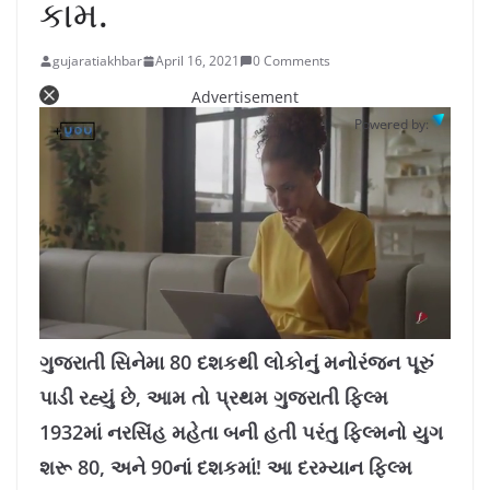
કામ.
gujaratiakhbar
April 16, 2021
0 Comments
Advertisement
Powered by:
L
U
o
n
a
m
ગુજરાતી સિનેમા 80 દશકથી લોકોનું મનોરંજન પૂરું
d
u
e
t
d
e
પાડી રહ્યું છે, આમ તો પ્રથમ ગુજરાતી ફિલ્મ
:
1
1
.
1932માં નરસિંહ મહેતા બની હતી પરંતુ ફિલ્મનો યુગ
4
2
%
શરૂ 80, અને 90નાં દશકમાં! આ દરમ્યાન ફિલ્મ