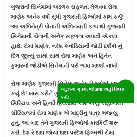
ગુજરાતી સિનેમામાં અઢળક સફળતા મેળવવા રોમા
માણેક અનેક વર્ષો સુધી ગુજરાતી ફિલ્મોમાં કામ કર્યું!
આ અભિનેત્રી પોતાની અભિનયની કળા થી ગુજરાતી
સિનેમાની પોતાની અનેક સફળતા અપાવી એકલા
હાથે. રોમા માણેક, નરેશ કનોડિયાની જોડી દર્શકો નું
દિલ જીત્યું સાથો સાથ રોમા માણેક અને હિતેન
કુમારની જોડીએ સિનેમાની પરી ભાષા બદલી નાખી.
રોમા માણેક ગુજરાતી સિનેમા અનેક ફિલ્મોમાં કામ
ન્યુઝના ગૃપમા જોડાવા અહીં ક્લિક
કર્યું છે! ખાસ કરીને ગુજરાતી ફિલ્મો પહેલા તેને હિન્દી
કરો!
સિરિયલ અને હિન્દી ફિલ્મોમાં કામ કરેલું! મહાભારત
સીરિયલમાં રોમા માણેક એ માદ્રીનું પાત્ર ભજવ્યું
હતું. આ બાદ તેને ગુજરાતી ફિલ્મોમાં કારકિર્દી શરૂ
કરી. દેશ રે દાદા જોયા દાદા પરદેશ ફિલ્મથી રોમા