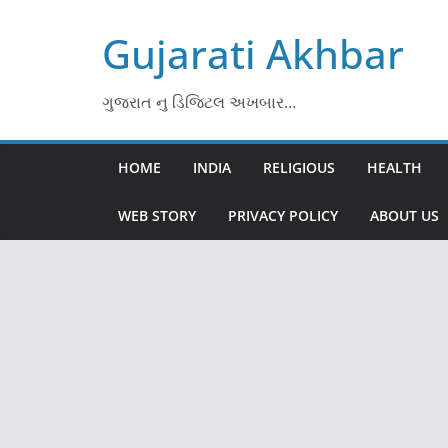
Skip
Gujarati Akhbar
to
content
ગુજરાત નુ ડિજિટલ અખબાર…
HOME
INDIA
RELIGIOUS
HEALTH
WEB STORY
PRIVACY POLICY
ABOUT US