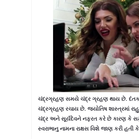
L
U
o
n
a
m
ચંદ્રગ્રહણ સમયે ચંદ્ર ગ્રહણ થાય છે. દંતકથા
d
u
e
t
d
e
ચંદ્રગ્રહણ રચાય છે. જ્યોતિષ શાસ્ત્રમાં રાહુ
:
8
.
7
ચંદ્ર અને સૂર્યદેવને નફરત કરે છે કારણ કે સમ
0
%
સ્વરાભાનુ નામના રાક્ષસ વિશે જાણ કરી હતી કે