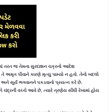
તાં તરત જ તેમના સુરદાશન ચક્રનો આદેશ
ંતુ તે અમૃત પીવાને કારણે મૃત્યુ પામ્યો ન હતો. તેનો બદલો
 અને સૂર્ય ભગવાનને પકડવાનો પ્રયત્ન કરે છે.
અને ચંદ્રની વચ્ચે આવે છે, ત્યારે ત્રણેય સીધી રેખામાં હોય