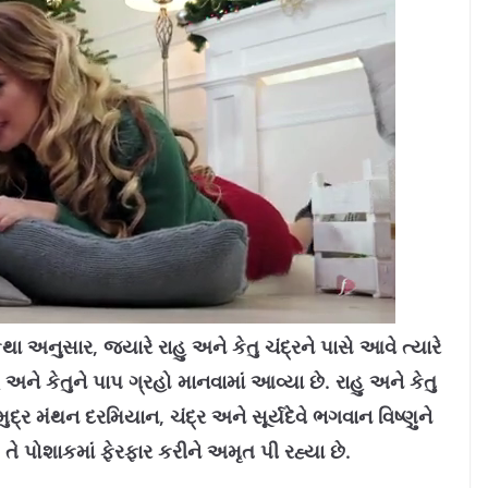
 અનુસાર, જ્યારે રાહુ અને કેતુ ચંદ્રને પાસે આવે ત્યારે
 અને કેતુને પાપ ગ્રહો માનવામાં આવ્યા છે. રાહુ અને કેતુ
ુદ્ર મંથન દરમિયાન, ચંદ્ર અને સૂર્યદેવે ભગવાન વિષ્ણુને
 તે પોશાકમાં ફેરફાર કરીને અમૃત પી રહ્યા છે.