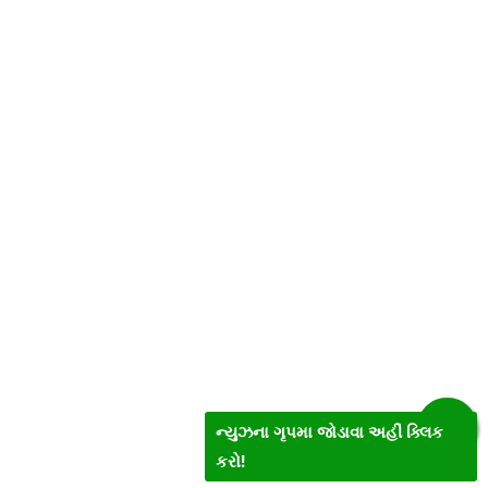
ન્યુઝના ગૃપમા જોડાવા અહીં ક્લિક
કરો!