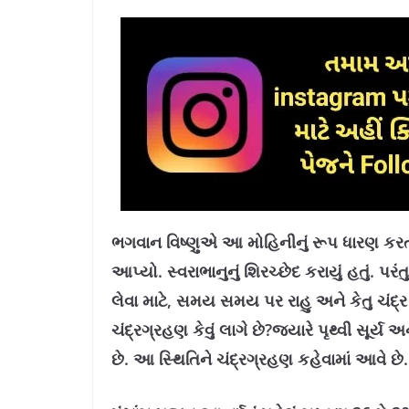
ભગવાન વિષ્ણુએ આ મોહિનીનું રૂપ ધારણ કર
આપ્યો. સ્વરાભાનુનું શિરચ્છેદ કરાયું હતું. પર
લેવા માટે, સમય સમય પર રાહુ અને કેતુ ચંદ્ર
ચંદ્રગ્રહણ કેવું લાગે છે?જ્યારે પૃથ્વી સૂર્ય 
છે. આ સ્થિતિને ચંદ્રગ્રહણ કહેવામાં આવે છે.