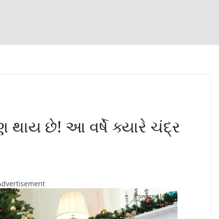
 થાય છે! આ વર્ષે ક્યારે ચંદ્ર
Advertisement
Powered by: