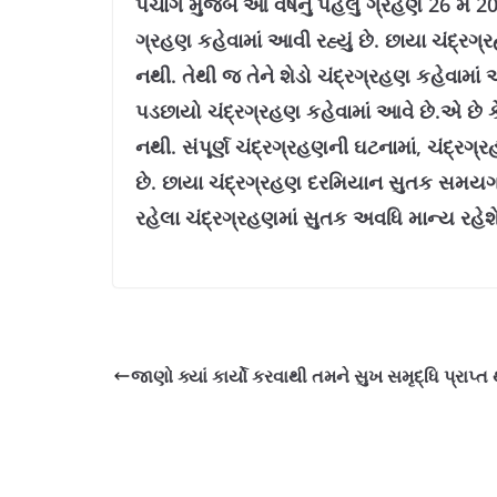
પંચાંગ મુજબ આ વર્ષનું પહેલું ગ્રહણ 26 મે 2
ગ્રહણ કહેવામાં આવી રહ્યું છે. છાયા ચંદ્રગ્રહ
નથી. તેથી જ તેને શેડો ચંદ્રગ્રહણ કહેવામાં 
પડછાયો ચંદ્રગ્રહણ કહેવામાં આવે છે.એ છે 
નથી. સંપૂર્ણ ચંદ્રગ્રહણની ઘટનામાં, ચંદ
છે. છાયા ચંદ્રગ્રહણ દરમિયાન સુતક સમયગાળ
રહેલા ચંદ્રગ્રહણમાં સુતક અવધિ માન્ય રહેશે
જાણો ક્યાં કાર્યો કરવાથી તમને સુખ સમૃદ્ધિ પ્રાપ્ત 