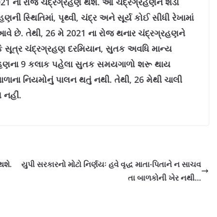
021 ના ​​રોજ ચંદ્રગ્રહણ થશે. આ ચંદ્રગ્રહણને શેડો
ણની સ્થિતિમાં, પૃથ્વી, ચંદ્ર અને સૂર્ય કોઈ સીધી રેખામાં
આવે છે. તેથી, 26 મે 2021 ના ​​રોજ થનાર ચંદ્રગ્રહણને
કે સૂત્ર ચંદ્રગ્રહણ દરમિયાન, સુતક અવધિ માન્ય
્રગ્રહણના 9 કલાક પહેલા સુતક સમયગાળો શરૂ થાય
ાના નિયમોનું પાલન થતું નથી. તેથી, 26 મેથી ચાલી
 નહીં.
થશે.
યુપી સરકારનો મોટો નિર્ણયઃ હવે વૃદ્ધ માતા-પિતાને ન સાચવ
તા બાળકોની ખેર નથી…