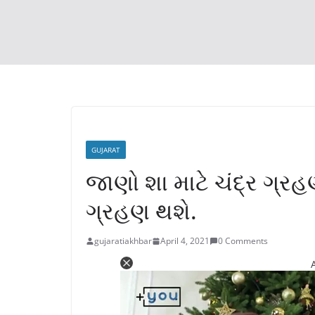
GUJARAT
જાણો શા માટે ચંદ્ર ગ્રહણ
ગ્રહણ થશે.
gujaratiakhbar
April 4, 2021
0 Comments