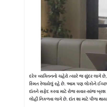
L
U
o
n
a
m
દરેક વ્યક્તિનનો ચહેરો ત્યારે જ સુંદર લાગે 
d
u
e
t
d
e
સ્મિત રેલાયેલું રહે છે. આમ પણ લોકોને ઈચ
:
1
1
.
દાંતને સફેદ કરવા માટે રોજ સવાર-સાંજ બ્રશ 
4
2
%
લોહી નિકળવા લાગે છે. દાંત શા માટે પીળા થા