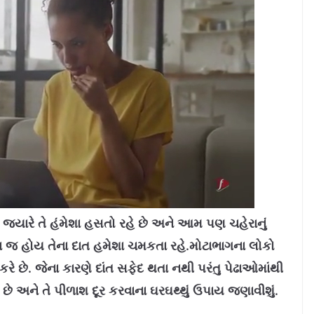
છે, જ્યારે તે હંમેશા હસતો રહે છે અને આમ પણ ચહેરાનું
્છા જ હોય તેના દાત હમેશા ચમકતા રહે.મોટાભાગના લોકો
કરે છે. જેના કારણે દાંત સફેદ થતા નથી પરંતુ પેઢાઓમાંથી
ય છે અને તે પીળાશ દૂર કરવાના ઘરઘથ્થું ઉપાય જણાવીશું.