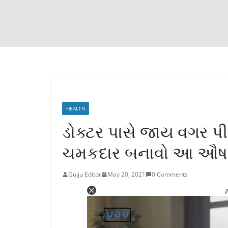
HEALTH
ડોક્ટર પાસે જાય વગર પીળ
ચમકદાર બનાવો આ ઔષધ
Gujju Editor
May 20, 2021
0 Comments