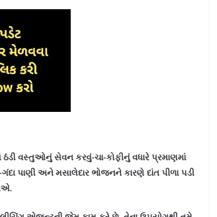
ઠંડી વસ્તુઓનું સેવન કરવું-ચા-કોફીનું વધારે પ્રમાણમાં
વન-ગંદા પાણી અને મસાલેદાર ભોજનને કારણે દાંત પીળા પડી
રીએ.
બ્લીચિંગ એજન્ટની જેમ કામ કરે છે. તેના ઉપયોગથી તમે