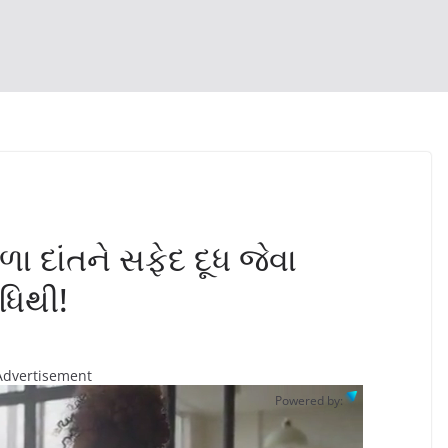
ા દાંતને સફેદ દૂધ જેવા
િથી!
Advertisement
Powered by: