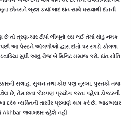
ૂના છોતરાને બ્રશ કર્યા બાદ દાંત સાથે ઘસવાથી દાંતની
 છે તો ત્રણ-ચાર ટીપાં લીંબૂનો રસ લઈ તેમાં થોડું નમક
ો.-પછી આ પેસ્ટને આંગળીઓ દ્વારા દાંતો પર રગડો-કોગળા
ઠવાડિયા સુધી આવું રોજ બે મિનિટ મસાજ કરો. દાંત મોતિ
કારની સલાહ, સુચન તથા કોઇ પણ નુસ્ખા, પુસ્તકો તથા
 આવેલ છે, તેમ છતા કોઇપણ પ્રયોગ કરતા પહેલા ડોક્ટરની
ખા દરેક વ્યક્તિની તાસીર પ્રમાણે કામ કરે છે. આડઅસર
i Akhbar જવાબદાર રહેશે નહી