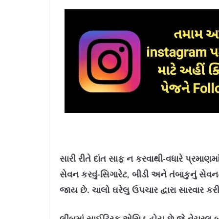
સારી રીતે દાંત સાફ ન કરવાથી-વધારે પ્રમાણમાં 
સેવન કરવું-સિગારેટ, બીડી અને તંબાકુનું સે
જાય છે. ચાલો ઘરેલુ ઉપચાર દ્વારા સારવાર ક
લીંબુમાં સાઈટ્રિક એસિડ હોય છે જે નેચરલ 