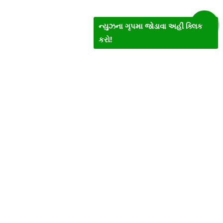
ન્યુઝના ગૃપમા જોડાવા અહીં ક્લિક
કરો!