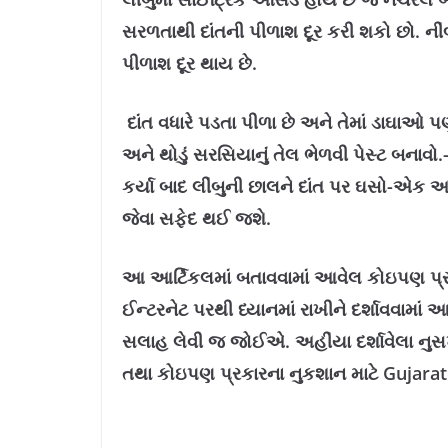
સરળતાથી દાંતની પીળાશ દૂર કરી શકો છો. નીંબ
પીળાશ દૂર થાય છે.
દાંત વધારે પડતા પીળા છે અને તેમાં ડાઘાઓ પણ
અને થોડું સરસિયાનું તેલ ભેળવી પેસ્ટ બનાવ
કર્યા બાદ લીંબુની છાલને દાંત પર ઘસો-એક અ
જેવા સફેદ થઈ જશે.
આ આર્ટિકલમાં બતાવવામાં આવેલ કોઇપણ પ્ર
ઈન્ટરનેટ પરથી ધ્યાનમાં રાખીને દર્શાવવામાં
સલાહ લેવી જ જોઈએ. અહીંયા દર્શાવેલા નુસ
તથા કોઇપણ પ્રકારના નુકશાન માટે Gujarat