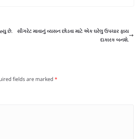
યુ છે.
સીગરેટ માવાનું વ્યસન છોડવા માટે એક ઘરેલુ ઉપચાર ફાય
દાકારક બનશે.
ired fields are marked
*