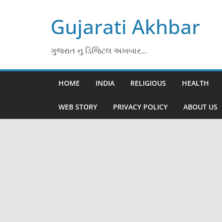
Skip
Gujarati Akhbar
to
content
ગુજરાત નુ ડિજિટલ અખબાર…
HOME
INDIA
RELIGIOUS
HEALTH
WEB STORY
PRIVACY POLICY
ABOUT US