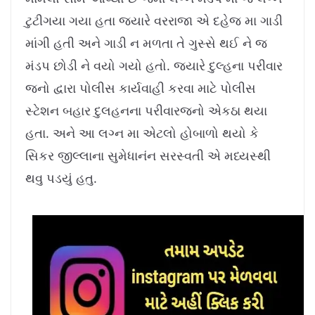
1
0
.
ટુટીગયા ગયા હતા જ્યારે વરરાજા એ દહેજ મા ગાડી
7
8
%
માંગી હતી અને ગાડી ન મળતા તે ગુસ્સે થઈ ને જ
મંડપ છોડી ને વયો ગયો હતો. જ્યારે દુલ્હના પરીવાર
જનો દ્વારા પોલીસ કાર્યવાહી કરવા માટે પોલીસ
સ્ટેશન બહાર દુલહનના પરીવારજનો એકઠા થયા
હતા. અને આ લગ્ન મા એટલો હોબાળો થયો કે
સિકર જીલ્લાના સુમેધાનંન સરસ્વતી એ મધ્યસ્થી
થવુ પડયું હતુ.