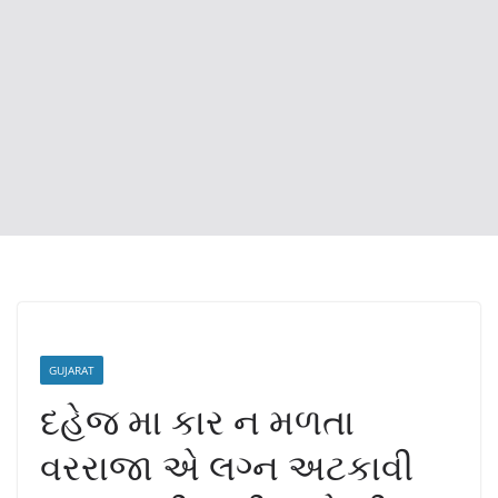
GUJARAT
દહેજ મા કાર ન મળતા
વરરાજા એ લગ્ન અટકાવી