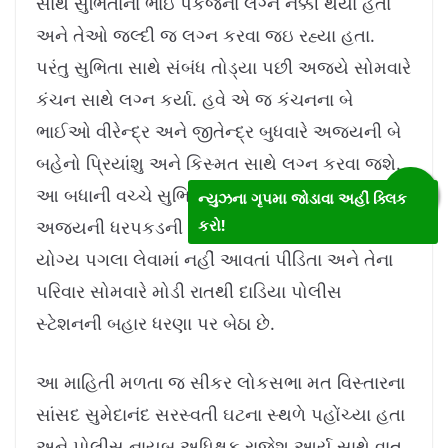
સાથે સુભિતાના ભાઇ પંકજના લગ્ન નક્કી થયા હતા
અને તેઓ જલ્દી જ લગ્ન કરવા જઇ રહ્યા હતા.
પરંતુ સુભિતા સાથે સંબંધ તોડ્યા પછી અજયે સોમવારે
કંચન સાથે લગ્ન કર્યા. હવે એ જ કંચનના બે
ભાઈઓ વીરેન્દ્ર અને જીતેન્દ્ર બુધવારે અજયની બે
બહેનો પ્રિયાંશુ અને કિસ્મત સાથે લગ્ન કરવા જશે.
આ બધાની વચ્ચે સુભિતાનો પરિવાર અને ગ્રામજનો
ન્યુઝના ગૃપમા જોડાવા અહીં ક્લિક
અજયની ધરપકડની માંગ પર અડગ છે. પોલીસ દ્વારા
કરો!
યોગ્ય પગલા લેવામાં નહીં આવતાં પીડિતા અને તેના
પરિવાર સોમવારે મોડી રાતથી દાડિયા પોલીસ
સ્ટેશનની બહાર ધરણા પર બેઠા છે.
આ માહિતી મળતા જ સીકર લોકસભા મત વિસ્તારના
સાંસદ સુમેદાનંદ સરસ્વતી ઘટના સ્થળે પહોંચ્યા હતા
અને પોલીસ નાયબ અધિક્ષક રાજેશ આર્ય સાથે વાત