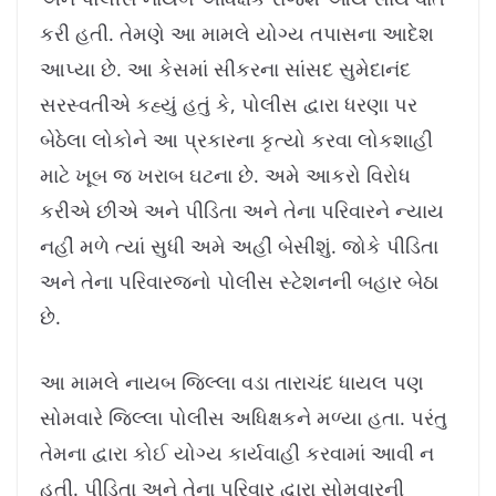
કરી હતી. તેમણે આ મામલે યોગ્ય તપાસના આદેશ
આપ્યા છે. આ કેસમાં સીકરના સાંસદ સુમેદાનંદ
સરસ્વતીએ કહ્યું હતું કે, પોલીસ દ્વારા ધરણા પર
બેઠેલા લોકોને આ પ્રકારના કૃત્યો કરવા લોકશાહી
માટે ખૂબ જ ખરાબ ઘટના છે. અમે આકરો વિરોધ
કરીએ છીએ અને પીડિતા અને તેના પરિવારને ન્યાય
નહીં મળે ત્યાં સુધી અમે અહીં બેસીશું. જોકે પીડિતા
અને તેના પરિવારજનો પોલીસ સ્ટેશનની બહાર બેઠા
છે.
આ મામલે નાયબ જિલ્લા વડા તારાચંદ ધાયલ પણ
સોમવારે જિલ્લા પોલીસ અધિક્ષકને મળ્યા હતા. પરંતુ
તેમના દ્વારા કોઈ યોગ્ય કાર્યવાહી કરવામાં આવી ન
હતી. પીડિતા અને તેના પરિવાર દ્વારા સોમવારની