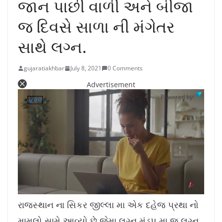
જાન પાછી વાળી અને બીજા
જ દિવસે સાળા ની મંગેતર
સાથે લગ્ન.
gujaratiakhbar
July 8, 2021
0 Comments
Advertisement
Powered by:
L
U
o
n
a
m
રાજસ્થાન ના સિકર જીલ્લા મા એક દહેજ પ્રથા નો
d
u
e
t
d
e
મામલો સામે આવ્યો છે જેમા લગ્ન મંડપ મા જ લગ્ન
: