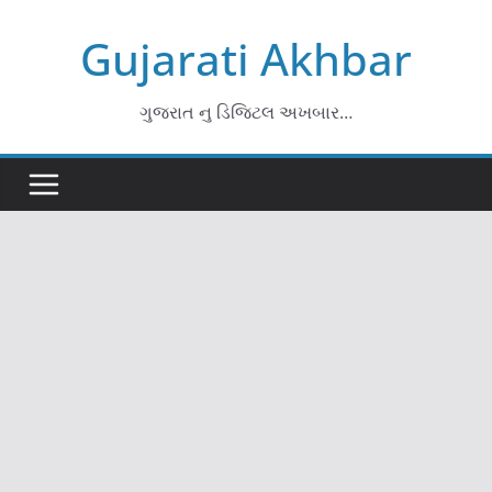
Skip
Gujarati Akhbar
to
content
ગુજરાત નુ ડિજિટલ અખબાર…