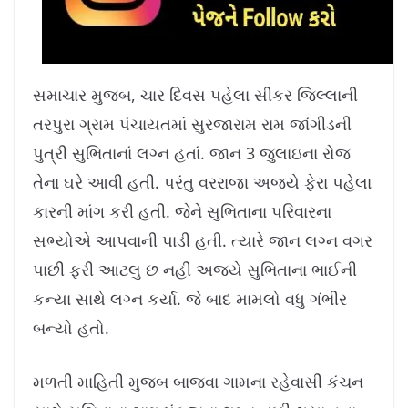
સમાચાર મુજબ, ચાર દિવસ પહેલા સીકર જિલ્લાની
તરપુરા ગ્રામ પંચાયતમાં સુરજારામ રામ જાંગીડની
પુત્રી સુભિતાનાં લગ્ન હતાં. જાન 3 જુલાઇના રોજ
તેના ઘરે આવી હતી. પરંતુ વરરાજા અજયે ફેરા પહેલા
કારની માંગ કરી હતી. જેને સુભિતાના પરિવારના
સભ્યોએ આપવાની પાડી હતી. ત્યારે જાન લગ્ન વગર
પાછી ફરી આટલુ છ નહી અજયે સુભિતાના ભાઈની
કન્યા સાથે લગ્ન કર્યા. જે બાદ મામલો વધુ ગંભીર
બન્યો હતો.
મળતી માહિતી મુજબ બાજવા ગામના રહેવાસી કંચન