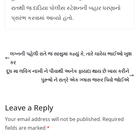
રાતથી જ દાડિયા પોલીસ સ્ટેશનની બહાર ધરણાનો
પ્રારંભ કરવામાં આવ્યો હતો.
લગ્નની પહેલી રાતે જ સાસુમા કહ્યું કે, તારે ચારેય ભાઈઓ ખુશ
કર
દૂધ મા લવિંગ નાખી ને પીવાથી અનેક ફાયદા થાય છે ખાસ કરીને
પુરૂષો ને રાત્રે એક ગ્લાસ જરુર પિવો જોઈએ
Leave a Reply
Your email address will not be published.
Required
fields are marked
*