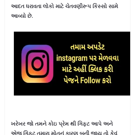
8
%
આદત ધરાવતા લોકો માટે ચેતવણીરૂપ કિસ્સો સામે
આવ્યો છે.
ખરેખર જો તમને કોઇ પ્રેમ થી ગિફ્ટ આપે અને
એજ ગિફ્ટ તમારા મોતનું કારણ બની જાય તો કેવું