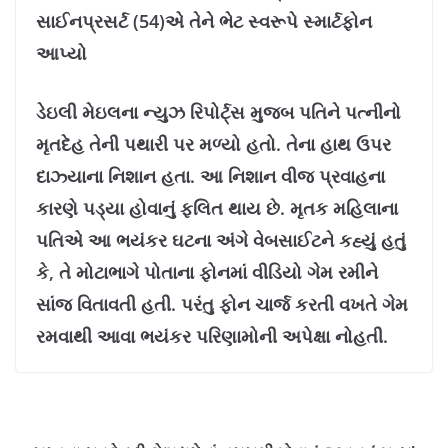
સાઈનપ્રસર્ટ (54)એ તેને ભેટ સ્વરૂપે સ્માર્ટફોન
આપ્યો
ડેઇલી મેઇલના ન્યુઝ રિપોર્ટ્સ મુજબ પતિને પત્નીનો
મૃતદેહ તેની પથારી પર મળ્યો હતો. તેના હાથ ઉપર
દાઝ્યાના નિશાન હતા. આ નિશાન વીજ પ્રવાહના
કારણે પડ્યા હોવાનું ફલિત થાય છે. મૃતક મહિલાના
પતિએ આ ભયંકર ઘટના અંગે વેબસાઈટને કહ્યું હતું
કે, તે મોટાભાગે પોતાના ફોનમાં વીડિયો ગેમ રમીને
સાંજ વિતાવતી હતી. પરંતુ ફોન ચાર્જ કરતી વખતે ગેમ
રમવાથી આવા ભયંકર પરિણામોની અપેક્ષા નોહતી.