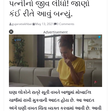
પત્નીનો જીવ લીધો! જાણો
કંઈ રીતે આવું બન્યું.
gujaratiakhbar
May 13, 2021
0 Comments
Advertisement
Powered by:
L
U
o
n
a
m
ઘણા લોકોને રાત્રે સૂતી વખતે બાજુમાં મોબાઈલ
d
u
e
t
d
e
ચાર્જમાં રાખી મુકવાની આદત હોય છે. આ આદત
:
1
0
.
અંગે ઘણી વખત ચિંતા વ્યક્ત કરવામાં આવી છે. આવી
7