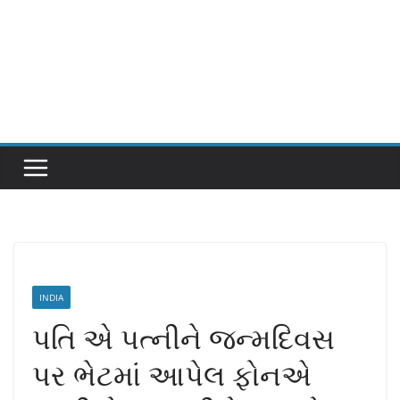
INDIA
પતિ એ પત્નીને જન્મદિવસ
પર ભેટમાં આપેલ ફોનએ