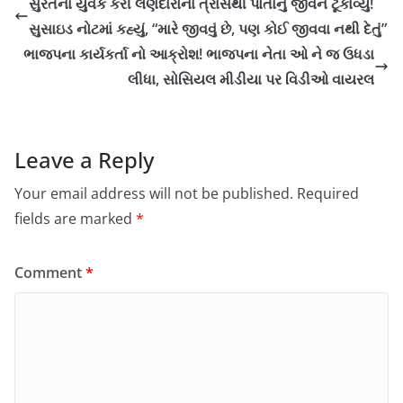
સુરતના યુવકે કરી લેણદારોનાં ત્રાસથી પોતાનું જીવન ટૂંકાવ્યુ!
સુસાઇડ નોટમાં કહ્યું, “મારે જીવવું છે, પણ કોઈ જીવવા નથી દેતું”
ભાજપના કાર્યકર્તા નો આક્રોશ! ભાજપના નેતા ઓ ને જ ઉધડા
લીધા, સોસિયલ મીડીયા પર વિડીઓ વાયરલ
Leave a Reply
Your email address will not be published.
Required
fields are marked
*
Comment
*