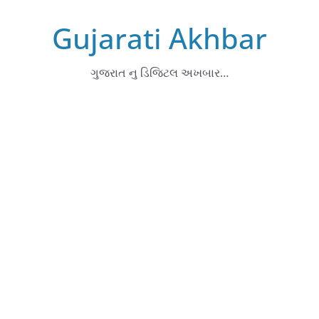
Skip
Gujarati Akhbar
to
content
ગુજરાત નુ ડિજિટલ અખબાર…