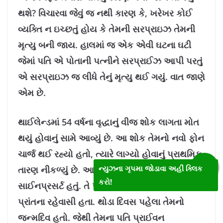
થશે? વિચારવા જેવું જ નથી કારણ કે, ખરેખર કોઈ
વ્યક્તિ ન ઇચ્છતું હોય કે તેમની સરપ્રાઇઝ તેમની
મૃત્યુ બની જાય. હાલમાં જ એક એવી ઘટના ઘટી
જેમાં પતિ એ પોતાની પત્નીને સરપ્રાઈઝ આપી પરતું
એ સરપ્રાઇઝ જ લીધે તેનું મૃત્યુ થઈ ગયું. વાત જાણે
એમ છે.
થાઈલેન્ડમાં 54 વર્ષના વૃદ્ધાનું વીજ શોક લાગતા મોત
થયું હોવાનું સામે આવ્યું છે. આ શોક તેમનો નવો ફોન
ચાર્જ થઈ રહ્યો હતો, ત્યારે લાગ્યો હોવાનું પ્રાથમિક
ન્યુઝના ગૃપમા જોડાવા અહીં ક્લિક
તારણ નીકળ્યું છે. આ મહિલાનું નામ યુએન
કરો!
સાઈનપ્રસર્ટ હતું. તે પૂર્વોત્તર થાઇલેન્ડના ઉડોન થાની
પ્રાંતના રહેવાસી હતા. થોડા દિવસ પહેલા તેમનો
જન્મદિવ હતો. જેથી તેમના પતિ પ્રાઈવન