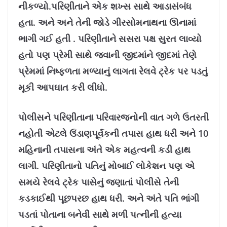
નીકળ્યો.
પરિણીતાને એક શખ્સ સાથે આડાસંબંધ
હતા. અને અને તેની જોડે ગીરસોમનાથના ઊનામાં
ભાગી ગઈ હતી . પરિણીતાને સસરા પક્ષ સુરત લાવ્યો
હતો પણ પ્રેમી સાથે જવાની જીદમાંને જીદમાં તેણે
પ્રેમમાં નિષ્ફળતા મળ્યાનું લાગતા રેલવે ટ્રેક પર પડતું
મૂકી આપઘાત કરી લીધો.
પોલીસને પરિણીતાના પરિવારજનોની વાત ગળે ઉતરતી
નહોતી એટલે ઉંડાણપૂ્ર્વકની તપાસ હાથ ધરી અને 10
મહિનાની તપાસના અંતે એક મહત્વની કડી હાથ
લાગી. પરિણીતાનો પતિનું મોબાઈ લોકેશન પણ એ
સમયે રેલવે ટ્રેક પાસેનું જણાતાં પોલીસે તેની
કડકાઈથી પૂછપરછ હાથ ધરી. અને અંતે પતિ ભાંગી
પડતાં પોતાના બનેવી સાથે મળી પત્નીની હત્યા