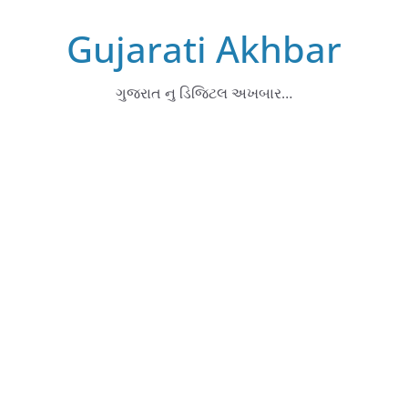
Skip
Gujarati Akhbar
to
content
ગુજરાત નુ ડિજિટલ અખબાર…