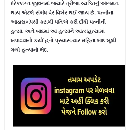
દરેક
લગ્ન જીવનમાં જ્યારે ત્રીજા વ્યક્તિનું આગમન
થાય એટલે સંબંધ વેર વિખેર થઈ જાય છે. પત્નીના
આડાસંબંધથી કંટાળી પતિએ કરી દીધી પત્નીની
હત્યા. અને બાદમાં આ હત્યાને આત્મહત્યામાં
ખપાવવાનો કર્યો હતો પ્રયાસ.ચાર મહિના બાદ ખૂલી
ગયો હત્યાનો ભેદ.