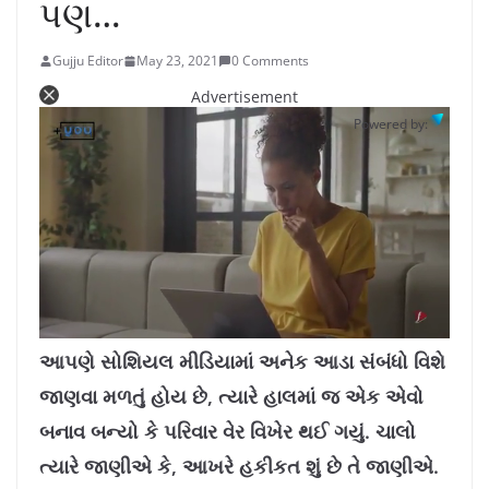
પણ…
Gujju Editor
May 23, 2021
0 Comments
Advertisement
Powered by:
L
U
o
n
a
m
આપણે સોશિયલ મીડિયામાં અનેક આડા સંબંધો વિશે
d
u
e
t
d
e
જાણવા મળતું હોય છે, ત્યારે હાલમાં જ એક એવો
:
1
0
.
બનાવ બન્યો કે પરિવાર વેર વિખેર થઈ ગયું. ચાલો
7
8
%
ત્યારે જાણીએ કે, આખરે હકીકત શું છે તે જાણીએ.