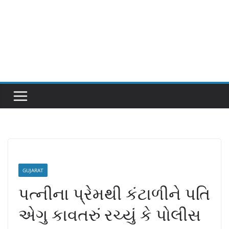
GUJARAT
પત્નીના પ્રેમથી કંટાળીને પતિ
એગુ કાવતરું રચ્યું કે પોલીસ