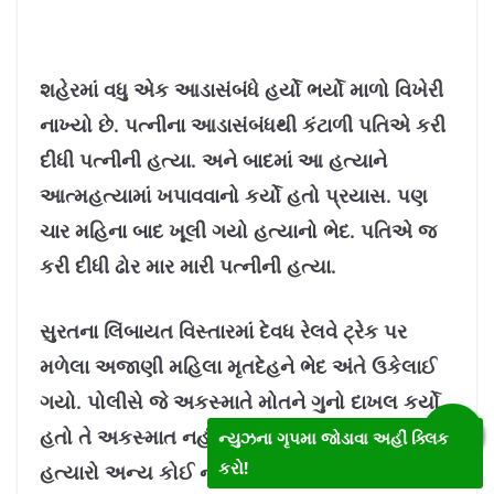
શહેરમાં વધુ એક આડાસંબંધે હર્યો ભર્યો માળો વિખેરી
નાખ્યો છે. પત્નીના આડાસંબંધથી કંટાળી પતિએ કરી
દીધી પત્નીની હત્યા. અને બાદમાં આ હત્યાને
આત્મહત્યામાં ખપાવવાનો કર્યો હતો પ્રયાસ. પણ
ચાર મહિના બાદ ખૂલી ગયો હત્યાનો ભેદ. પતિએ જ
કરી દીધી ઢોર માર મારી પત્નીની હત્યા.
સુરતના લિંબાયત વિસ્તારમાં દેવધ રેલવે ટ્રેક પર
મળેલા અજાણી મહિલા મૃતદેહને ભેદ અંતે ઉકેલાઈ
ગયો. પોલીસે જે અકસ્માતે મોતને ગુનો દાખલ કર્યો
હતો તે અકસ્માત નહીં પણ હત્યા નીકળી અને
ન્યુઝના ગૃપમા જોડાવા અહીં ક્લિક
કરો!
હત્યારો અન્ય કોઈ નહીં પણ મૃતકનો પતિ જ