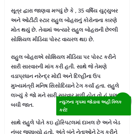
સૂત્ર દ્વારા જાણવા મળ્યું છે કે , 35 વર્ષિય યુટ્યુબર
અને ઓટીટી સ્ટાર રાહુલ બોહરાનું કોરોનાના કારણે
મોત થયું છે. તેવામાં અત્યારે રાહુલ બોહરાની છેલ્લી
સોશિયલ મીડિયા પોસ્ટ વાયરલ થઇ છે.
રાહુલ બોહરાએ સોશિયલ મીડિયા પર પોસ્ટ કરીને
સારી સારવારની માંગ કરી હતી. સાથે જે તેમણે
વડાપ્રધાન નરેન્દ્ર મોદી અને દિલ્હીના ઉપ
મુખ્યમંત્રી મનિષ સિસોદિયાને ટેગ કર્યા હતા. રાહુલે
લખ્યું કે જો મને સારી સારવાર મળી હોત તો હું પણ
ન્યુઝના ગૃપમા જોડાવા અહીં ક્લિક
બચી જાત.
કરો!
સાથે રાહુલે પોતે કઇ હોસ્પિટલમાં દાખલ છે અને બેડ
નંબર જણાવ્યો હતો. અંતે બંને નેતાઓને ટેગ કરીને