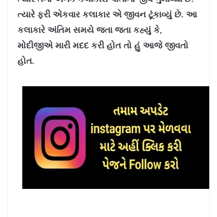
1
0
.
ત્યારે ફરી એકવાર કલાકાર એ જીવન ટૂંકાવ્યું છે. આ
7
8
%
કલાકારે અંતિમ સમયે જતા જતા કહ્યું કે,
મોદીજીએ મારી મદદ કરી હોત તો હું આજે જીવતો
હોત.