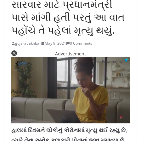
સારવાર માટે પ્રધાનમંત્રી
પાસે માંગી હતી પરતું આ વાત
પહોંચે તે પહેલાં મૃત્યુ થયું.
gujaratiakhbar
May 9, 2021
0 Comments
Advertisement
Powered by:
L
U
o
n
a
m
હાલમાં દિવસને લોકોનું કોરોનામાં મૃત્યુ થઈ રહ્યું છે,
d
u
e
t
d
e
ત્યારે તેના અનેક કલાકારો પોતાનાં જીવ ગુમાવ્યા છે.
: