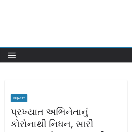
GUJARAT
પ્રખ્યાત અભિનેતાનું
કોરોનાથી નિધન, સારી