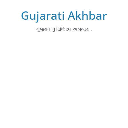
Skip
Gujarati Akhbar
to
content
ગુજરાત નુ ડિજિટલ અખબાર…