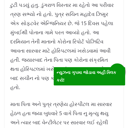
ટુટી પડયું હતુ. ડુંગરાળ વિસ્તાર મા રહેતો આ પરીવાર
ત્રણ સભ્યો નો હતો. પુત્ર સચિન મહાદેવ ઝિમુર
એક સોફ્ટવેર એન્જિનિયર છે. જે 15 દિવસ પહેલા
મુંબઈથી પોતાના ગામે પરત આવ્યો હતો. આ
દરમિયાન તેની માતાનો કોરોના રિપોર્ટ પોઝિટિવ
આવતા સારવાર માટે હોસ્પિટલમાં ખસેડવામાં આવી
હતી. જ્યારબાદ તેના પિતા પણ કોરોના સંક્રમિત
થતા હોસ્પિટલમાં ખસેડવામાં આવ્યા હતા. અને ત્યાર
ન્યુઝના ગૃપમા જોડાવા અહીં ક્લિક
બાદ સચીન નો પણ કોરૉના રીપોર્ટ પોઝિટીવ આવ્યો
કરો!
હતો.
માતા પિતા અને પુત્ર ત્રણેય હોસ્પીટલ મા સારવાર
હેઠળ હતા જયા બુધવારે 5 વાગે પિતા નુ મૃત્યુ થયુ
અને ત્યાર બાદ વેન્ટીલેટર પર સારવાર લઈ રહેલી