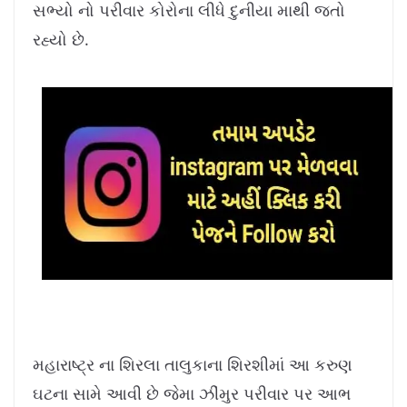
સભ્યો નો પરીવાર કોરોના લીધે દુનીયા માથી જતો
રહ્યો છે.
મહારાષ્ટ્ર ના શિરલા તાલુકાના શિરશીમાં આ કરુણ
ઘટના સામે આવી છે જેમા ઝીંમુર પરીવાર પર આભ