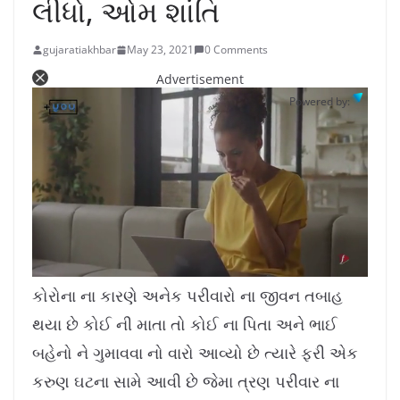
લીધો, ઓમ શાંતિ
gujaratiakhbar
May 23, 2021
0 Comments
Advertisement
Powered by:
L
U
o
n
a
m
કોરોના ના કારણે અનેક પરીવારો ના જીવન તબાહ
d
u
e
t
d
e
થયા છે કોઈ ની માતા તો કોઈ ના પિતા અને ભાઈ
:
1
0
.
બહેનો ને ગુમાવવા નો વારો આવ્યો છે ત્યારે ફરી એક
7
8
%
કરુણ ઘટના સામે આવી છે જેમા ત્રણ પરીવાર ના