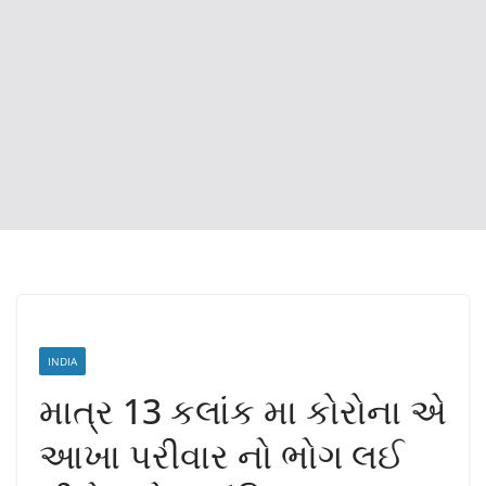
INDIA
માત્ર 13 કલાંક મા કોરોના એ
આખા પરીવાર નો ભોગ લઈ