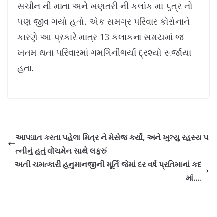
સચીન ની માતા અને ખણતરી ની કલાંક મા પુત્ર નો
પણ જીવ ગયો હતો. એક સમગ્ર પરિવાર કોરોનાને
કારણે આ પ્રકારે માત્ર 13 કલાકના સમયમાં જ
ખતમ થતા પરિવારમાં ગમગિનીભર્યા દ્રશ્યો સર્જાયા
હતા.
આપઘાત કરતા પહેલા મિત્ર ને મેસેજ કર્યો, અને ખુલ્યુ રહસ્ય પ
ત્નીનું હતું વોચમેન સાથે લફરું
અતી ચમત્કારી હનુમાનજીની મૂર્તિ જેમાં દર વર્ષે પ્રતિમાનાં કદ
માં….