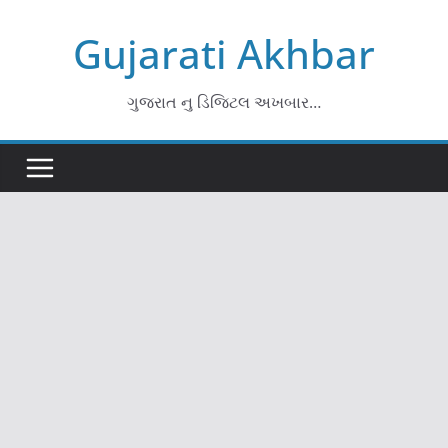
Skip
Gujarati Akhbar
to
content
ગુજરાત નુ ડિજિટલ અખબાર…