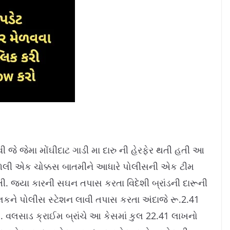
 જેમા મોંઘીદાટ ગાડી મા દારુ ની હેરફેર થતી હતી આ
 મળેલી એક ચોક્કસ બાતમીને આધારે પોલીસની એક ટીમ
ી. જયા કારની સઘન તપાસ કરતા વિદેશી બ્રાંડની દારૂની
ને પોલીસ સ્ટેશન લાવી તપાસ કરતા અંદાજે રૂ.2.41
. વલસાડ ક્રાઈમ બ્રાંચે આ કેસમાં કુલ 22.41 લાખનો