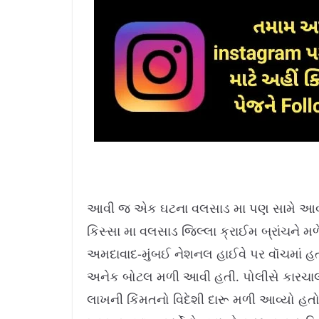
આવી જ એક ઘટના વલસાડ મા પણ સામે આવી જે
કિસ્સા મા વલસાડ જિલ્લા ક્રાઈમ બ્રાંચને
અમદાવાદ-મુંબઈ નેશનલ હાઈવે પર વૉચમાં હત
અનેક બોટલ મળી આવી હતી. પોલીસે કારચાલક
લાખની કિંમતનો વિદેશી દારૂ મળી આવ્યો હતો