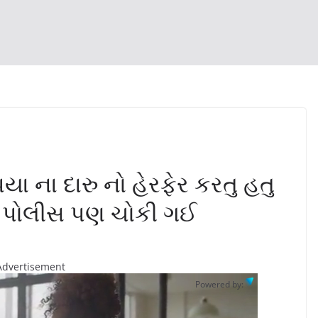
િયા ના દારુ નો હેરફેર કરતુ હતુ
ે પોલીસ પણ ચોકી ગઈ
Advertisement
Powered by: