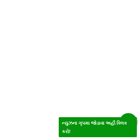
ન્યુઝના ગૃપમા જોડાવા અહીં ક્લિક
કરો!