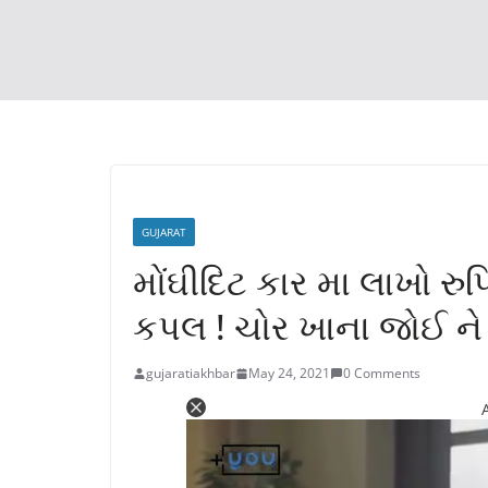
GUJARAT
મોંઘીદિટ કાર મા લાખો રુપ
કપલ ! ચોર ખાના જોઈ ન
gujaratiakhbar
May 24, 2021
0 Comments