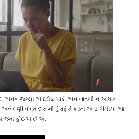
વારા અનેક જગ્યા એ દરોડા પાડી અને બાતમી ને આધારે
ે અને ઘણી વખત દારુ ની હેરાફેરી કરતા એવા કીમીયા ઓ
થય જતા હોઈએ છીએ.