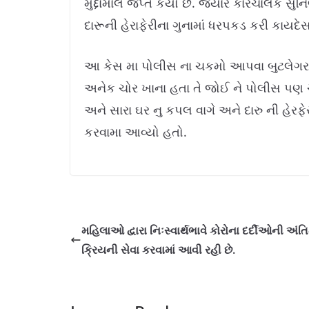
મુદ્દામાલ જપ્ત કર્યો છે. જ્યારે કારચાલક 
દારૂની હેરાફેરીના ગુનામાં ધરપકડ કરી કાયદેસ
આ કેસ મા પોલીસ ના ચકમો આપવા બુટલેગર દ્
અનેક ચોર ખાના હતા તે જોઈ ને પોલીસ પણ 
અને સારા ઘર નુ કપલ વાગે અને દારુ ની હેરફ
કરવામા આવ્યો હતો.
મહિલાઓ દ્વારા નિઃસ્વાર્થભાવે કોરોના દર્દીઓની અંત
ક્રિયની સેવા કરવામાં આવી રહી છે.