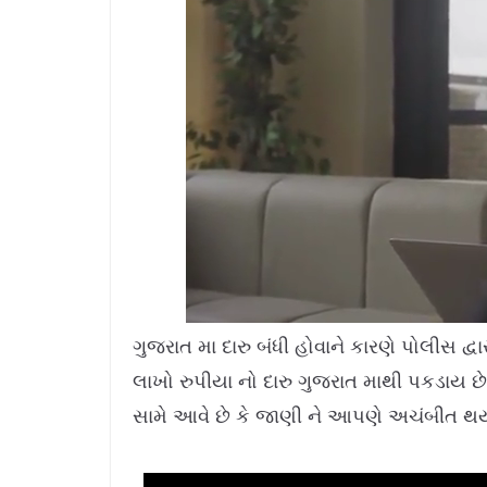
L
U
o
n
a
m
ગુજરાત મા દારુ બંધી હોવાને કારણે પોલીસ દ્
d
u
e
t
d
e
લાખો રુપીયા નો દારુ ગુજરાત માથી પકડાય છ
:
1
1
.
સામે આવે છે કે જાણી ને આપણે અચંબીત 
4
2
%