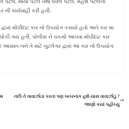
સુનિલ પટેલ, માયા પટેલ તથા ધવલ પટેલ, મહેશ પટેલની
ર ની કાર્યવાહી કરી હતી.
વારા મોંઘીદાટ કાર નો ઉપયોગ કરાયો હતો અને કાર મા
ચોકી ગય હતી. પોલીસ ને ચકમો આપવા મોંઘીદાટ કાર
ેર આસાન બને તે માટે બુટલેગર દ્વારા આ કાર નો ઉપયોગ
િમ
તાઉ તે વાવાઝોડા કરતા પણ ખતરનાક હશે યાસ વાવાઝોડુ ?
જાણો કયાં પહોંચ્યુ