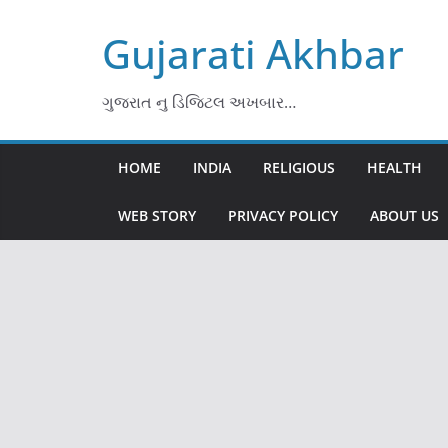
Skip
Gujarati Akhbar
to
content
ગુજરાત નુ ડિજિટલ અખબાર…
HOME
INDIA
RELIGIOUS
HEALTH
WEB STORY
PRIVACY POLICY
ABOUT US