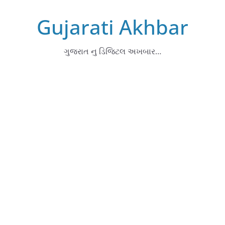
Skip
Gujarati Akhbar
to
content
ગુજરાત નુ ડિજિટલ અખબાર…