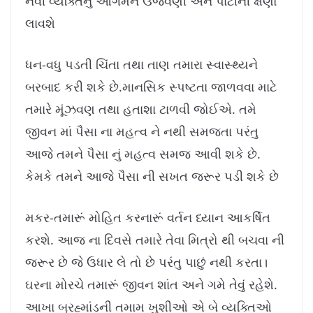
નવી વ્યક્તિનું આગમન ઉજવણી અને પાર્ટીની ક્ષણો
લાવશે
ધન-વધુ પડતી ચિંતા તથા તાણ તમારા સ્વાસ્થ્યને
બરબાદ કરી શકે છે.માનસિક સ્પષ્ટતા જાળવવા માટે
તમારે મૂંઝવણ તથા હતાશા ટાળવી જોઈએ. તમે
જીવન માં પૈસા ના મહત્વ ને નથી સમજતા પરંતુ
આજે તમને પૈસા નું મહત્વ સમજ આવી શકે છે.
કેમકે તમને આજે પૈસા ની સખત જરૂર પડી શકે છે
મકર-તમારૂં મોહિત કરનારૂં વર્તન ધ્યાન આકર્ષિત
કરશે. આજ ના દિવસે તમારે તેવા મિત્રો થી બચવા ની
જરૂર છે જે ઉધાર લે તો છે પરંતુ પાછું નથી કરતા।
ઘરના મોરચે તમારૂં જીવન શાંત અને ગમે તેવું રહેશે.
આખા બ્રહ્માંડની તમામ ખુશીઓ એ બે વ્યક્તિઓ