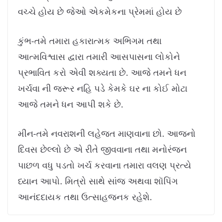
વચ્ચે હોય છે જેઓ એકમેકના પ્રેમમાં હોય છે
કુંભ-તમે તમારા હકારાત્મક અભિગમ તથા
આત્મવિશ્વાસ દ્વારા તમારી આસપાસના લોકોને
પ્રભાવિત કરો એવી શક્યતા છે. આજે તમને ધન
ખર્ચવા ની જરૂર નહિ પડે કેમકે ઘર ના કોઈ મોટા
આજે તમને ધન આપી શકે છે.
મીન-તમે નવરાશની લહેજત માણવાના છો. આજનો
દિવસ છેલ્લો છે એ રીતે જીવવાના તથા મનોરંજન
પાછળ વધુ પડતો ખર્ચ કરવાના તમારા વલણ પ્રત્યે
ધ્યાન આપો. મિત્રો સાથે સાંજ અથવા શૉપિંગ
આનંદદાયક તથા ઉત્સાહજનક રહેશે.