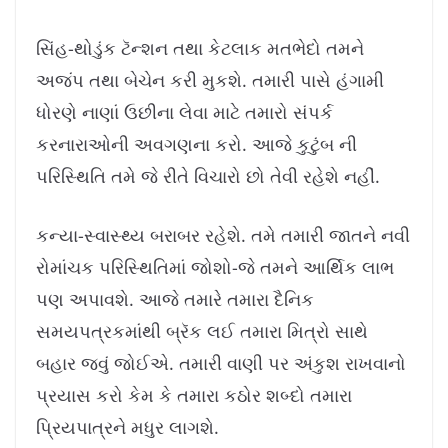
સિંહ-થોડુંક ટૅન્શન તથા કેટલાક મતભેદો તમને
અજંપ તથા બેચેન કરી મુકશે. તમારી પાસે હંગામી
ધોરણે નાણાં ઉછીના લેવા માટે તમારો સંપર્ક
કરનારાઓની અવગણના કરો. આજે કુટુંબ ની
પરિસ્થિતિ તમે જે રીતે વિચારો છો તેવી રહેશે નહીં.
કન્યા-સ્વાસ્થ્ય બરાબર રહેશે. તમે તમારી જાતને નવી
રોમાંચક પરિસ્થિતિમાં જોશો-જે તમને આર્થિક લાભ
પણ અપાવશે. આજે તમારે તમારા દૈનિક
સમયપત્રકમાંથી બ્રૅક લઈ તમારા મિત્રો સાથે
બહાર જવું જોઈએ. તમારી વાણી પર અંકુશ રાખવાનો
પ્રયાસ કરો કેમ કે તમારા કઠોર શબ્દો તમારા
પ્રિયપાત્રને મધુર લાગશે.