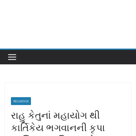
RELIGIOUS
રાહુ કેતુનાં મહાયોગ થી
કાર્તિકેય ભગવાનની કૃપા