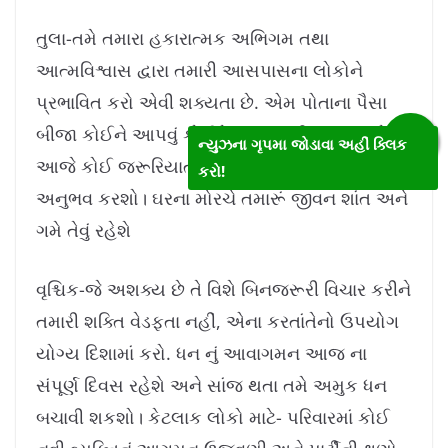
તુલા-તમે તમારા હકારાત્મક અભિગમ તથા
આત્મવિશ્વાસ દ્વારા તમારી આસપાસના લોકોને
પ્રભાવિત કરો એવી શક્યતા છે. એમ પોતાના પૈસા
બીજા કોઈને આપવું કોઈને ગમતું નથી છતાંય તમે
ન્યુઝના ગૃપમા જોડાવા અહીં ક્લિક
આજે કોઈ જરૂરિયાતમંદ ને પૈસા આપી શાંતિ નો
કરો!
અનુભવ કરશો। ઘરના મોરચે તમારૂં જીવન શાંત અને
ગમે તેવું રહેશે
વૃશ્ચિક-જે અશક્ય છે તે વિશે બિનજરૂરી વિચાર કરીને
તમારી શક્તિ વેડફતા નહીં, એના કરતાંતેનો ઉપયોગ
યોગ્ય દિશામાં કરો. ધન નું આવાગમન આજ ના
સંપૂર્ણ દિવસ રહેશે અને સાંજ થતા તમે અમુક ધન
બચાવી શકશો। કેટલાક લોકો માટે- પરિવારમાં કોઈ