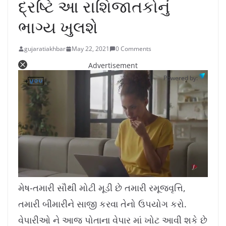
દ્રષ્ટિ આ રાશિજાતકોનું
ભાગ્ય ખુલશે
gujaratiakhbar
May 22, 2021
0 Comments
Advertisement
Powered by:
L
U
o
n
a
m
મેષ-તમારી સૌથી મોટી મૂડી છે તમારી રમૂજવૃત્તિ,
d
u
e
t
d
e
તમારી બીમારીને સાજી કરવા તેનો ઉપયોગ કરો.
:
1
0
.
વેપારીઓ ને આજ પોતાના વેપાર માં ખોટ આવી શકે છે
7