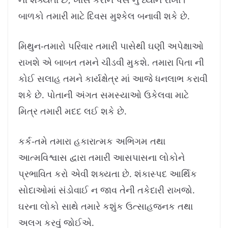
બાળકો તમારી માટે દિવસ મુશ્કેલ બનાવી શકે છે.
મિથુન-તમારો પરિવાર તમારી પાસેથી ઘણી અપેક્ષાઓ
રાખશે એ બાબત તમને ચીડવી મુકશે. તમારા પિતા ની
કોઈ સલાહ તમને કાર્યક્ષેત્ર માં આજે ધનલાભ કરાવી
શકે છે. પોતાની અંગત સમસ્યાઓ ઉકેલવા માટે
મિત્ર તમારી મદદ લઈ શકે છે.
કર્ક-તમે તમારા હકારાત્મક અભિગમ તથા
આત્મવિશ્વાસ દ્વારા તમારી આસપાસના લોકોને
પ્રભાવિત કરો એવી શક્યતા છે. શંકાસ્પદ આર્થિક
સોદાઓમાં સંડોવાઈ ન જાવ તેની તકેદારી રાખજો.
ઘરના લોકો સાથે તમારે કશુંક ઉત્સાહજનક તથા
અલગ કરવું જોઈએ.