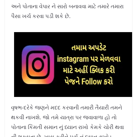
8
%
અને પોતાના વેપાર ને સારો બનાવવા માટે તમારે તમારા
પૈસા ખર્ચ કરવા પડી શકે છે.
વૃષભ-દરેકે જણને મદદ કરવાની તમારી તૈયારી તમને
થકવી નાખશે. જો તમે યાત્રા પર જવાવાળા હો તો
પોતાના કિંમતી સમાન નું ધ્યાન રાખો કેમકે ચોરી થવા
ની શક્યતા છે, ખાસ કરીને પર્સ નું ધ્યાન રાખો।