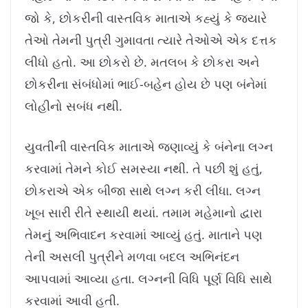
જો કે, છોકરીની વાસ્તવિક માતાએ કહ્યું કે જ્યારે
તેઓ તેમની પુત્રી ગુમાવતા ત્યારે તેઓએ એક દત્તક
લીધો હતો. આ છોકરો છે. મતલબ કે છોકરા અને
છોકરીના સંબંધોમાં ભાઈ-બહેન હોય છે પણ બંનેમાં
લોહીનો સબંધ નથી.
યુવતીની વાસ્તવિક માતાએ જણાવ્યું કે બંનેના લગ્ન
કરવામાં તેમને કોઈ સમસ્યા નથી. તે પછી શું હતું,
છોકરાએ એક બીજા સાથે લગ્ન કરી લીધા. લગ્ન
ખૂબ સારી રીતે સ્થાયી થયાં. તમામ મહેમાનો દ્વારા
તેમનું અભિવાદન કરવામાં આવ્યું હતું. માતાને પણ
તેની અસલી પુત્રીને મળવા બદલ અભિનંદન
આપવામાં આવ્યા હતા. લગ્નની વિધિ પૂર્ણ વિધિ સાથે
કરવામાં આવી હતી.