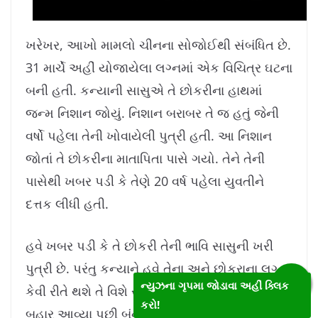
ખરેખર, આખો મામલો ચીનના સોજોઈથી સંબંધિત છે.
31 માર્ચે અહીં યોજાયેલા લગ્નમાં એક વિચિત્ર ઘટના
બની હતી. કન્યાની સાસુએ તે છોકરીના હાથમાં
જન્મ નિશાન જોયું. નિશાન બરાબર તે જ હતું જેની
વર્ષો પહેલા તેની ખોવાયેલી પુત્રી હતી. આ નિશાન
જોતાં તે છોકરીના માતાપિતા પાસે ગયો. તેને તેની
પાસેથી ખબર પડી કે તેણે 20 વર્ષ પહેલા યુવતીને
દત્તક લીધી હતી.
હવે ખબર પડી કે તે છોકરી તેની ભાવિ સાસુની ખરી
પુત્રી છે. પરંતુ કન્યાને હવે તેના અને છોકરાના લગ્ન
ન્યુઝના ગૃપમા જોડાવા અહીં ક્લિક
કેવી રીતે થશે તે વિશે સત્ય જાણ્યું છે. આ સત્ય
કરો!
બહાર આવ્યા પછી બંનેના સંબંધોમાં ભાઈ-બહેન થયા