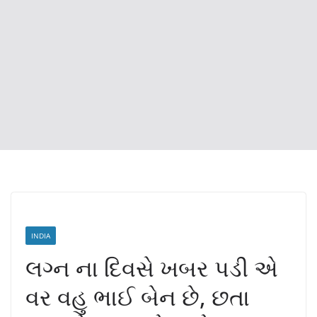
INDIA
લગ્ન ના દિવસે ખબર પડી એ
વર વહુ ભાઈ બેન છે, છતા