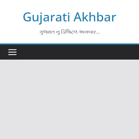
Skip
Gujarati Akhbar
to
content
ગુજરાત નુ ડિજિટલ અખબાર…