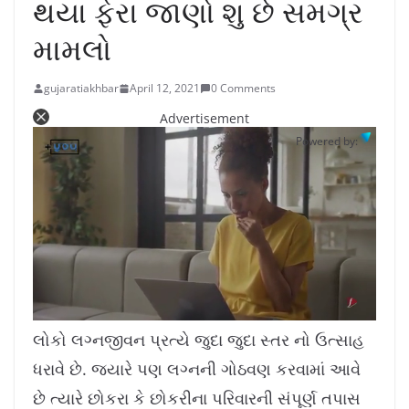
થયા ફેરા જાણો શુ છે સમગ્ર
મામલો
gujaratiakhbar
April 12, 2021
0 Comments
Advertisement
Powered by:
L
U
o
n
a
m
લોકો લગ્નજીવન પ્રત્યે જુદા જુદા સ્તર નો ઉત્સાહ
d
u
e
t
d
e
ધરાવે છે. જ્યારે પણ લગ્નની ગોઠવણ કરવામાં આવે
:
1
0
.
છે ત્યારે છોકરા કે છોકરીના પરિવારની સંપૂર્ણ તપાસ
7