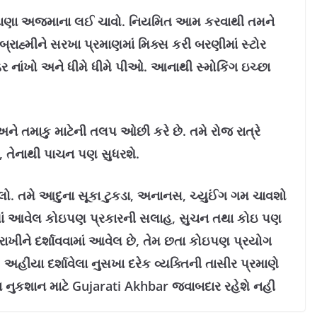
 દાણા અજમાના લઈ ચાવો. નિયમિત આમ કરવાથી તમને
રાહ્મીને સરખા પ્રમાણમાં મિક્સ કરી બરણીમાં સ્ટોર
નાંખો અને ધીમે ધીમે પીઓ. આનાથી સ્મોકિંગ ઇચ્છા
 અને તમાકુ માટેની તલપ ઓછી કરે છે. તમે રોજ રાત્રે
, તેનાથી પાચન પણ સુધરશે.
ાવી લો. તમે આદુના સૂકા ટુકડા, અનાનસ, ચ્યુઈંગ ગમ ચાવશો
વામાં આવેલ કોઇપણ પ્રકારની સલાહ, સુચન તથા કોઇ પણ
ં રાખીને દર્શાવવામાં આવેલ છે, તેમ છતા કોઇપણ પ્રયોગ
ીંયા દર્શાવેલા નુસખા દરેક વ્યક્તિની તાસીર પ્રમાણે
નુકશાન માટે Gujarati Akhbar જવાબદાર રહેશે નહી