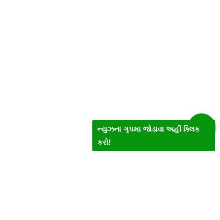
ન્યુઝના ગૃપમા જોડાવા અહીં ક્લિક
કરો!