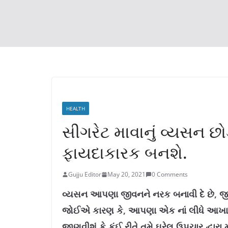
HEALTH
સીગરેટ માવાનું વ્યસન છ
ફાયદાકારક બનશે.
Gujju Editor
May 20, 2021
0 Comments
વ્યસન આપણા જીવનને નરક બનાવી દે છે, જી
જોઈએ કારણ કે, આપણા એક નાં લીધે આખા
જાણવીશું કે કંઈ રીતે તમે ઘરેલુ ઉપચાર દ્વારા