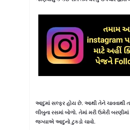
આદુમાં સલ્ફર હોય છે. આથી તેને ચાવવાથી ત
લીંબુના રસમાં બોળો. તેમાં મરી ઉમેરી બરણીમા
જગ્યાએ આદુનો ટુકડો ચાવો.