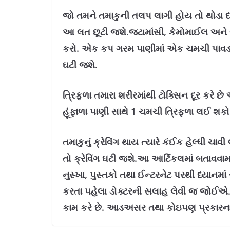
જો તમને તમાકુની તલપ લાગી હોય તો થોડા
આ લત છૂટી જશે.જટામાંસી, કેમોમાઈલ અને બ્
કરો. એક કપ ગરમ પાણીમાં એક ચમચી પાવડર 
ઘટી જશે.
ત્રિફળા તમારા શરીરમાંથી ટોક્સિન દૂર કરે છે
હૂંફાળા પાણી સાથે 1 ચમચી ત્રિફળા લઈ શકો
તમાકુનું ક્રેવિંગ થાય ત્યારે કંઈક હેલ્ધી ચ
તો ક્રેવિંગ ઘટી જશે.આ આર્ટિકલમાં બતાવ
નુસ્ખા, પુસ્તકો તથા ઈન્ટરનેટ પરથી ધ્યાનમા
કરતા પહેલા ડોક્ટરની સલાહ લેવી જ જોઈએ. અહ
કામ કરે છે. આડઅસર તથા કોઇપણ પ્રકારના 