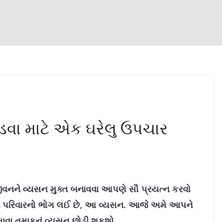
ોડવા માટે એક ઘરેલુ ઉપચાર
વનને વ્યસન મુક્ત બનાવવા આપણે સૌ પ્રયત્ન કરવો
 પરિવારનો ભોગ લઈ છે, આ વ્યસન. આજે અમે આપને
 માવા તમાકુનું વ્યસન છોડી શકશો.