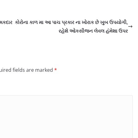
ચમકદાર
કોરોના કાળ મા આ પાચ પ્રકાર ના ખોરાક છે ખુબ ઉપયોગી,
રહેશે ઓકસીજન લેવલ હંમેશા ઉપર
ired fields are marked
*