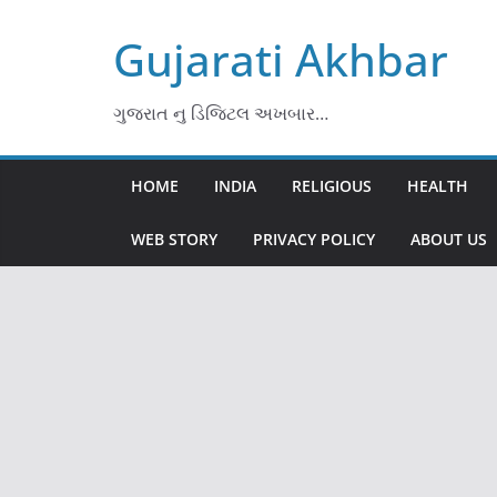
Skip
Gujarati Akhbar
to
content
ગુજરાત નુ ડિજિટલ અખબાર…
HOME
INDIA
RELIGIOUS
HEALTH
WEB STORY
PRIVACY POLICY
ABOUT US