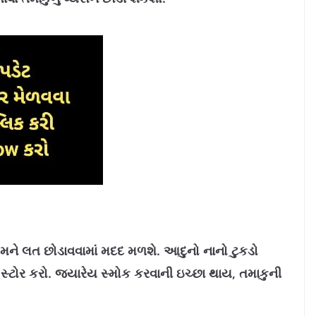
મને લત છોડાવવામાં મદદ મળશે. આદુનો નાનો ટુકડો
ં સ્ટોર કરો. જ્યારેય સ્મોક કરવાની ઇચ્છા થાય, તમાકુની