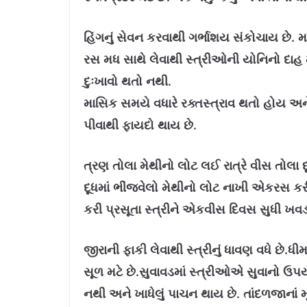
હિંગનું સેવન કરવાથી ગર્ભાશય સંકોચાય છે. 
રસ મધ સાથે લેવાથી સ્‍ત્રીઓની યોનિનો દાહ 
દુઃખાવો થતો નથી.
માસિક સમયે વધારે રક્તસ્ત્રાવ થતો હોય અન
પીવાથી ફાયદો થાય છે.
ત્રણ તોલા મેથીનો લોટ લઈ રાત્રે વીસ તોલા દૂ
દૂધમાં ભીંજવેલો મેથીનો લોટ નાખી એકરસ કરી 
કરી પ્રસૂતા સ્‍ત્રીને એકવીસ દિવસ સુધી ખવ
જીરાની ફાકી લેવાથી સ્‍ત્રીનું ધાવણ વધે છે.ધીમા
સૂળ મટે છે.સુવાવડમાં સ્‍ત્રીઓએ સુવાનો ઉપ
નથી અને ખાધેલું પાચન થાય છે. તાંદળજાનાં