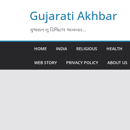
Skip
Gujarati Akhbar
to
content
ગુજરાત નુ ડિજિટલ અખબાર…
HOME
INDIA
RELIGIOUS
HEALTH
WEB STORY
PRIVACY POLICY
ABOUT US