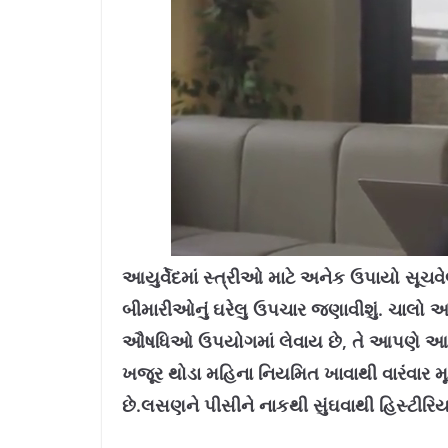
L
U
o
n
a
m
આયુર્વેદમાં સ્ત્રીઓ માટે અનેક ઉપાયો સૂચ
d
u
e
t
d
e
બીમારીઓનું ઘરેલુ ઉપચાર જણાવીશું. ચાલો
:
1
1
.
ઔષધિઓ ઉપયોગમાં લેવાય છે, તે આપણે આ બ્
4
2
%
ખજૂર થોડા મહિના નિયમિત ખાવાથી વારંવાર મૂર
છે.લસણને પીસીને નાકથી સુંઘવાથી હિસ્‍ટીરિયાન