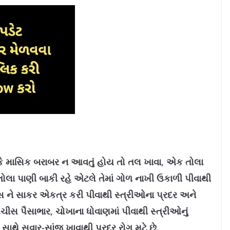
 કે માસિક બરાબર ન આવતું હોય તો તલ ખાવા, એક તોલા
 તોલા પાણી બાકી રહે એટલે તેમાં ગોળ નાખી ઉકાળી પીવાથી
સ ને સાકર એકત્ર કરી પીવાથી સ્‍ત્રીઓના પ્રદર અને
 પચીસ પૈસાભાર, ચોખાના ધોવાણમાં પીવાથી સ્‍ત્રીઓનું
ઘી સાથે સવાર-સાંજ ખાવાથી પ્રદર રોગ મટે છે.