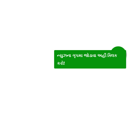
ન્યુઝના ગૃપમા જોડાવા અહીં ક્લિક
કરો!