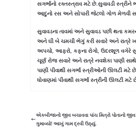
સગર્ભાનો રક્તસ્ત્રાવ મટે છે.સુવાવડી સ્‍ત્ર
આદુનો રસ અને સોપારી જેટલો ગોળ મેળવી સવાર
સુવાવડના તાવમાં અને સુવાવડ પછી થતા કમ
અને ઘી બે ચમચી ભેગું કરી સવારે અને રાત્રે 
અપચો, આફરો, કફના રોગો, ઉદરશૂળ વગેરે સુવ
ચૂર્ણ રોજ સવારે અને રાત્રે નવશેકા પાણી સ
પાણી પીવાથી સગર્ભા સ્‍ત્રીઓની ઊલટી મટે છ
ધોવાણમાં પીવાથી સગર્ભા સ્ત્રીની ઊલટી મટે છ
એકબીજાનો જીવ બચાવવા પાંચ મિત્રો પોતાનો જીવ
ગુમાવ્યો! આખું ગામ દ્રવી ઉઠ્યું.