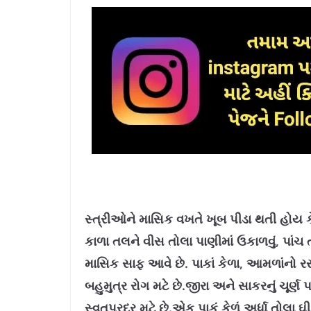
સ્‍ત્રીઓને માસિક વખતે ખૂબ પીડા થતી હોય
કાળા તલને વીસ તોલા પાણીમાં ઉકાળવું, પાંચ
માસિક સાફ આવે છે. પાકાં કેળા, આમળાંનો ર
બહુમુત્ર રોગ મટે છે.જીરા અને સાકરનું ચૂર્ણ
સ્‍વતપ્રદર મટે છે.એક પાકું કેળું અર્ધા તોલા 