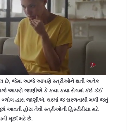
વેલ છે, જેમાં આજે આપણે સ્ત્રીઓને થતી અનેક
 આજે આપણે જાણીએ કે કયા કયા રોગમાં કંઈ કંઈ
લોગ દ્વારા જાણીએ. ઘરમાં જ સરળતાથી મળી જતું
્છા આવતી હોય તેવી સ્‍ત્રીઓની હિસ્‍ટીરીયા મટે
ી મૂર્છા મટે છે.