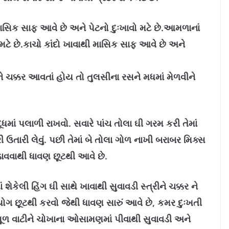
માસિક સાફ આવે છે અને પેટનો દુઃખાવો મટે છે.આમળાનાં
મટે છે.કાચો કાંદો ખાવાથી માસિક સાફ આવે છે અને
ે ચક્કર આવતાં હોય તો તુલસીના રસને મધમાં મેળવીને
ધમાં પલાળી રાખવો. સવારે પાંચ તોલા ઘી ગરમ કરી તેમાં
ઉતારી લેવું. પછી તેમાં બે તોલા ગોળ નાખી બરાબર મિક્સ
ડાવવાથી ધાવણ છૂટથી આવે છે.
ં શેકેલી હિંગ ઘી સાથે ખાવાથી સુવાવડી સ્‍ત્રીને ચક્કર ને
યોગ છૂટથી કરવો જેથી ધાવણ સારું આવે છે, કમર દુઃખતી
 મૂળ વાટીને ચોખાના ઓસામણમાં પીવાથી સુવાવડી અને