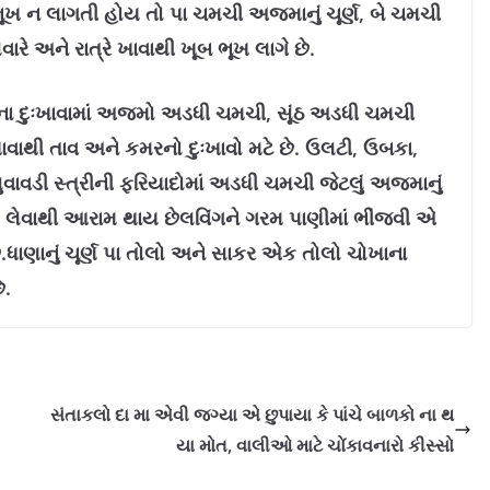
ીને ભૂખ ન લાગતી હોય તો પા ચમચી અજમાનું ચૂર્ણ, બે ચમચી
ે અને રાત્રે ખાવાથી ખૂબ ભૂખ લાગે છે.
રના દુઃખાવામાં અજમો અડધી ચમચી, સૂંઠ અડધી ચમચી
ખાવાથી તાવ અને કમરનો દુઃખાવો મટે છે. ઉ
લટી, ઉબકા,
ાવડી સ્‍ત્રીની ફરિયાદોમાં અડધી ચમચી જેટલું અજમાનું
ાથે લેવાથી આરામ થાય છેલવિંગને ગરમ પાણીમાં ભીંજવી એ
ે.ધાણાનું ચૂર્ણ પા તોલો અને સાકર એક તોલો ચોખાના
ે.
સંતાકલો દા મા એવી જગ્યા એ છુપાયા કે પાંચે બાળકો ના થ
યા મોત, વાલીઓ માટે ચોંકાવનારો કીસ્સો