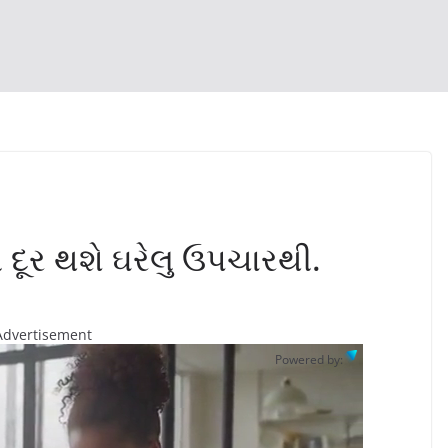
દૂર થશે ઘરેલુ ઉપચારથી.
Advertisement
Powered by: