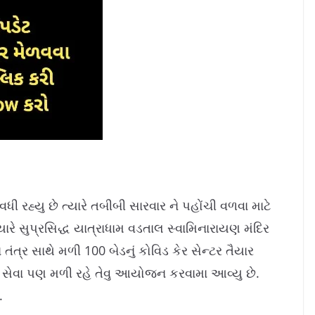
ી રહ્યુ છે ત્યારે તબીબી સારવાર ને પહોંચી વળવા માટે
યારે સુપ્રસિદ્ધ યાત્રાધામ વડતાલ સ્વામિનારાયણ મંદિર
 તંત્ર સાથે મળી 100 બેડનું કોવિડ કેર સેન્ટર તૈયાર
ી સેવા પણ મળી રહે તેવુ આયોજન કરવામા આવ્યુ છે.
.