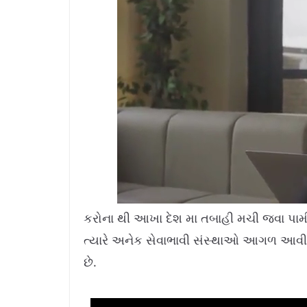
L
U
o
n
a
m
કરોના થી આખા દેશ મા તબાહી મચી જવા પામી
d
u
e
t
d
e
ત્યારે અનેક સેવાભાવી સંસ્થાઓ આગળ આવ
:
1
1
.
છે.
4
2
%