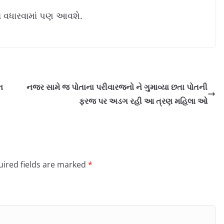
 વધારવામાં પણ આવશે.
ન
નજર સામે જ પોતાના પરીવારજનો ને ગુમાવ્યા છતા પોતની
ફરજ પર અડગ રહી આ ત્રણ મહિલા ઓ
ired fields are marked
*