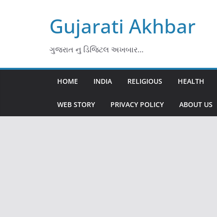
Skip
Gujarati Akhbar
to
content
ગુજરાત નુ ડિજિટલ અખબાર…
HOME
INDIA
RELIGIOUS
HEALTH
WEB STORY
PRIVACY POLICY
ABOUT US