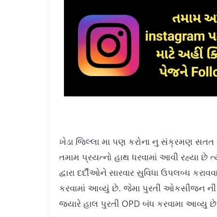
ખેડા જિલ્લા મા પણ કરોના નુ સંક્રમણ સતત વધ
તમામ પ્રયત્નો હાથ ધરવામાં આવી રહ્યા છે ત્
દ્વારા દર્દીઓને સારવાર સુવિધા ઉપલબ્ધ કરાવવા
કરવામાં આવ્યું છે. જેમા પુરતી ઓકસીજન ન
જ્યારે હાલ પુરતી OPD બંધ કરવામા આવ્યુ છે