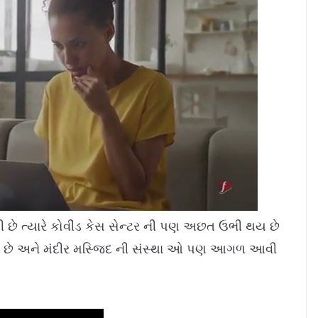
 છે ત્યારે કોવીંડ કેસ સેન્ટર ની પણ અછત ઉભી થય છે
ી છે અને મંદીર મસ્જિદ ની સંસ્થા ઓ પણ આગળ આવી