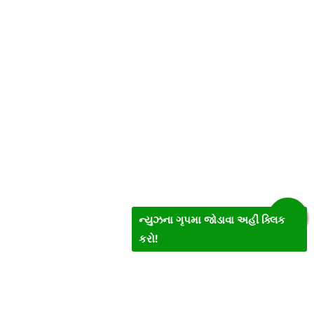
ન્યુઝના ગૃપમા જોડાવા અહીં ક્લિક
કરો!