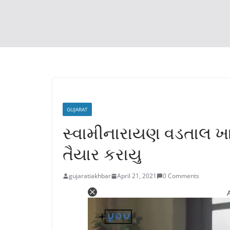
GUJARAT
સ્વામીનારાયણ વડતાલ ખાતે
તૈયાર કરાયુ
gujaratiakhbar
April 21, 2021
0 Comments