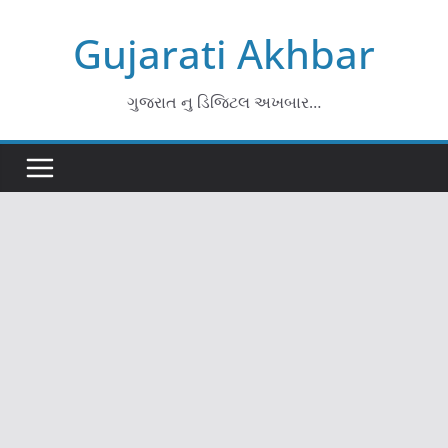
Skip
Gujarati Akhbar
to
content
ગુજરાત નુ ડિજિટલ અખબાર…