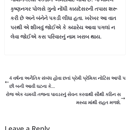
કૃષ્ણનગર પોલસે ગુનો નોંધી કાયદેસરની તપાસ શરૂ
કરી છે અને બંનેને પકડી લીધા હતા. ખરેખર આ વાત
પરથી એ શીખવું જોઈએ કે ક્યારેય આવા પગલાં ન
લેવા જોઈએ કસ પરિવારનું નામ ખરાબ થાય.
4 વર્ષના અનૈતિક સંબંધ હોવા છતાં પ્રેમી પ્રેમિકા નોટિસ આપી પ
છી બની આવી ઘટના કે…
રોજ એક ચમચી તજના પાવડરનું સેવન કરવાથી સૌથી કઠિન સ
મસ્યા માંથી રાહત મળશે.
Leave a Reply