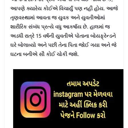
1
0
.
આપણે ક્યારેય કોઈએ વિચાર્યું પણ નહીં હોય. આજે
7
8
%
તૃણવસ્થામાં આવતા જ યુવક અને યુવતીઓમાં
શારીરિક સંબંધ પ્રત્યે વધુ આકર્ષાય છે. હાલમાં જ
અડધી રાત્રે 15 વર્ષની યુવતીએ પોતાના બોયફ્રેન્ડને
ઘરે બોલાવ્યો અને પછી તેના પિતા જોઈ ગયા અને જે
ઘટના બનીએ સૌ કોઈ ચોકી જશે.