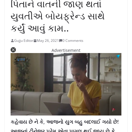
પિતાને વાતની જાણ થતાં
યુવતીએ બોયફ્રેન્ડ સાથે
કર્યું આવું કામ..
Gujju Editor
May 26, 2021
0 Comments
Advertisement
Powered by:
L
U
o
n
a
m
કહેવાય છે ને કે, આજનો યુગ બહુ બદલાઈ ગયો છે!
d
u
e
t
d
e
આજનાં ટીનેજર પ્રેમ એવા પાગલ થઈ જાય છે કે,
: