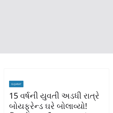
GUJARAT
15 વર્ષની યુવતી અડધી રાત્રે
બોયફ્રેન્ડ ઘરે બોલાવ્યો!