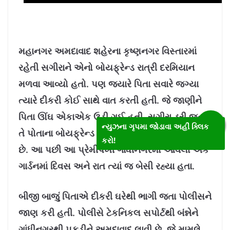
મહાનગર અમદાવાદ શહેરના કૃષ્ણનગર વિસ્તારમાં
રહેતી સગીરાને એનો બોયફ્રેન્ડ રાત્રી દરમિયાન
મળવા આવ્યો હતો. પણ જ્યારે પિતા સવારે જગ્યા
ત્યારે દીકરી કોઈ સાથે વાત કરતી હતી. જે જાણીને
પિતા ઊંઘ એકાએક ઉડી ગઈ હતી. સગીરા ડરી જતા
ન્યુઝના ગૃપમા જોડાવા અહીં ક્લિક
તે પોતાના બોયફ્રેન્ડ સાથે પિતાના ઘરેથી ભાગી ગઈ
કરો!
છે. આ પછી આ પ્રેમીપંખી ગાંધીનગરમાં આવેલા એક
ગાર્ડનમાં દિવસ અને રાત ત્યાં જ બેસી રહ્યા હતા.
બીજી બાજું પિતાએ દીકરી ઘરેથી ભાગી જતા પોલીસને
જાણ કરી હતી. પોલીસે ટેકનિકલ સપોર્ટથી બંન્નેને
ગાંધીનગરથી પકડીને અમદાવાદ લાવી છે. જે મામલે