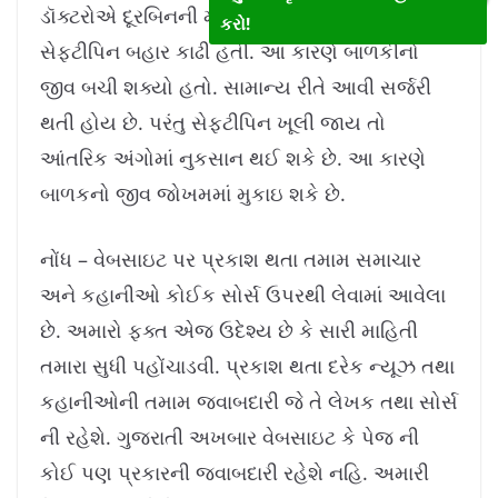
ડૉક્ટરોએ દૂરબિનની મદદથી ખૂબ સાવચેતીપૂર્વક
કરો!
સેફ્ટીપિન બહાર કાઢી હતી. આ કારણે બાળકીનો
જીવ બચી શક્યો હતો. સામાન્ય રીતે આવી સર્જરી
થતી હોય છે. પરંતુ સેફ્ટીપિન ખૂલી જાય તો
આંતરિક અંગોમાં નુકસાન થઈ શકે છે. આ કારણે
બાળકનો જીવ જોખમમાં મુકાઇ શકે છે.
નોંધ – વેબસાઇટ પર પ્રકાશ થતા તમામ સમાચાર
અને કહાનીઓ કોઈક સોર્સ ઉપરથી લેવામાં આવેલા
છે. અમારો ફક્ત એજ ઉદેશ્ય છે કે સારી માહિતી
તમારા સુધી પહોંચાડવી. પ્રકાશ થતા દરેક ન્યૂઝ તથા
કહાનીઓની તમામ જવાબદારી જે તે લેખક તથા સોર્સ
ની રહેશે. ગુજરાતી અખબાર વેબસાઇટ કે પેજ ની
કોઈ પણ પ્રકારની જવાબદારી રહેશે નહિ. અમારી