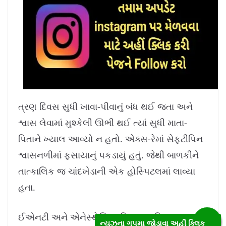
ત્રણ દિવસ સુધી ખાવા-પીવાનું બંધ થઈ જતા અને
શ્વાસ લેવામાં મુશ્કેલી ઊભી થઈ ત્યાં સુધી માતા-
પિતાને ખ્યાલ આવ્યો ન હતો. એક્સ-રેમાં સેફ્ટીપિન
શ્વાસનળીમાં ફસાયાનું પકડાયું હતું. જેથી બાળકીને
તાત્કાલિક જ ચાંદખેડાની એક હોસ્પિટલમાં લાવ્યા
હતા.
ઈએનટી અને એનેસ્થેશિયા વિભાગના નિષ્ણાત
ન્યુઝના ગૃપમા જોડાવા અહીં ક્લિક