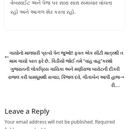
વેબસાઈટ અને પેજ પર સારા સારા સમાચાર વાંચતા
રહો અને આગળ શેર કરતા રહો.
ગાયોનો માલધારી પ્રત્યે પેન જુઓ!! ફક્ત એક સીટી માત્રથી ત
મામ ગાયો પરત ફરે છે.. વિડીયો જોઈ તમે “વાહ વાહ”કરશો
ગુજરાતની લોકપ્રિય ગાયિકા અને મણીરાજ બારોટની દીકરી
રાજલ કરી ધામધૂમથી સગાઇ, કિંજલ દવે, ગીતાબેન આપી હાજ
રી….
Leave a Reply
Your email address will not be published.
Required