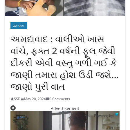
GUJARAT
અમદાવાદ : વાલીઓ ખાસ
વાંચે, ફક્ત 2 વર્ષની ફૂલ જેવી
દીકરી એવી વસ્તુ ગળી ગઈ કે
જાણી તમારા હોશ ઉડી જશે…
જાણો પુરી વાત
SSD
May 20, 2024
0 Comments
Advertisement
Powered by: