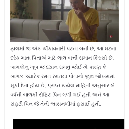
L
U
o
n
a
m
હાલમાં જ એક ચોંકાવનારી ઘટના બની છે, આ ઘટના
d
u
e
t
d
e
દરેક માતા પિતાએ માટે લાલ બત્તી સમાન કિસ્સો છે.
:
1
1
.
બાળકોનું ખૂબ જ ધ્યાન રાખવું જોઈએ કારણ કે
4
2
%
બાળક ક્યારેક રમત રમતમાં પોતાનો જીવ જોખમમાં
મૂકી દેતા હોય છે, પ્રાપ્ત થયેલ માહિતી અનુસાર બે
વર્ષની બાળકી સેફ્ટિ પિન ગળી ગઈ હતી અને આ
સેફ્ટી પિન જે તેની શ્વાસનળીમાં ફસાઈ હતી.