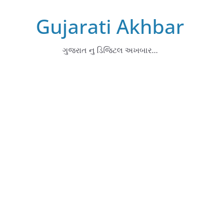
Skip
Gujarati Akhbar
to
content
ગુજરાત નુ ડિજિટલ અખબાર…