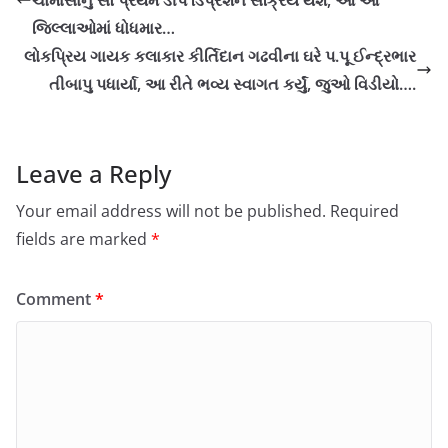
ચોમાસાનું સૌ પ્રથમ ડીપ ડિપ્રેશન સક્રિય થશે, આ આ
જિલ્લાઓમાં ધોધમાર…
લોકપ્રિય ગાયક કલાકાર કીર્તિદાન ગઢવીના ઘરે પ.પૂ ઈન્દ્રભાર
તીબાપુ પધાર્યા, આ રીતે ભવ્ય સ્વાગત કર્યું, જુઓ વિડીયો….
Leave a Reply
Your email address will not be published.
Required
fields are marked
*
Comment
*