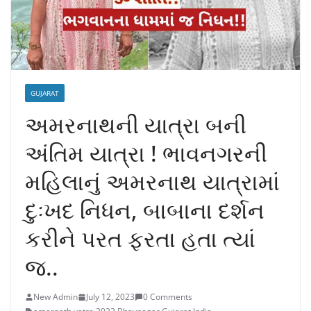
GUJARAT
અમરનાથની યાત્રા બની
અંતિમ યાત્રા ! ભાવનગરની
મહિલાનું અમરનાથ યાત્રામાં
દુઃખદ નિધન, બાબાના દર્શન
કરીને પરત ફરતા હતા ત્યાં
જ..
New Admin
July 12, 2023
0 Comments