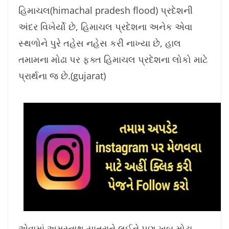
હિમાચલ(himachal pradesh flood) પ્રદેશની
અંદર વિખેર્યો છે, હિમાચલ પ્રદેશના અનેક એવા
સ્થળોને પુરે તહેસ નહેસ કરી નાખ્યા છે, હાલ
તમામના મોઢા પર ફક્ત હિમાચલ પ્રદેશના લોકો માટે
પ્રાર્થના જ છે.(gujarat)
એવામાં અમરનાથ યાત્રાને લઈને પણ ખુબ મોટા