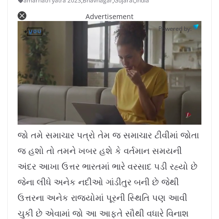
amarnath yatra 2023
,
Bhavnagar
,
Gujarat
,
India
Advertisement
Powered by:
L
U
o
n
a
m
જો તમે સમાચાર પત્રો તેમ જ સમાચાર ટીવીમાં જોતા
d
u
e
t
d
e
જ હશો તો તમને ખબર હશે કે વર્તમાન સમયની
:
1
0
.
અંદર આખા ઉત્તર ભારતમાં ભારે વરસાદ પડી રહ્યો છે
7
8
%
જેના લીધે અનેક નદીઓ ગાંડીતુર બની છે જેથી
ઉત્તરના અનેક રાજ્યોમાં પૂરની સ્થિતિ પણ આવી
ચુકી છે એવામાં જો આ આફ્તે સૌથી વધારે વિનાશ