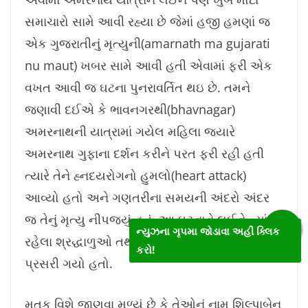
સમાચારો સામે આવી રહ્યા છે જેમાં હજી હમણાં જ
એક ગુજરાતીનું મૃત્યુની(amarnath ma gujarati
nu maut) ખબર સામે આવી હતી એવામાં ફરી એક
વખત આવી જ ઘટના પુનરાવર્તિત થઇ છે. તમને
જણાવી દઈએ કે ભાવનગરથી(bhavnagar)
અમરનાથની યાત્રામાં ગયેલ મહિલા જયારે
અમરનાથ ગુફાના દર્શન કરીને પરત ફરી રહી હતી
ત્યારે તેને હ્નદયરોગનો હુમલો(heart attack)
આવ્યો હતો અને ગણતરીના સમયની અંદરો અંદર
જ તેનું મૃત્યુ નીપજ્યું હતું. આ ઘટનાને લઈને ત્યાં
ન્યુઝના ગૃપમા જોડાવા અહીં ક્લિક
રહેલા શ્રદ્ધાળુઓ તથા તેઓના સાથીદારોમાં શોક
કરો!
પ્રસરી ગયો હતો.
મૃતક વિશે જાણવા મળ્યું છે કે તેઓનું નામ શિલ્પાબેન