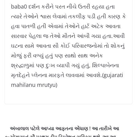
baba0 દર્શન કરીને પરત નીચે ઉતરી રહયા હતા
ત્યારે તેઓને શ્વાસ લેવામાં તકલીફ પડી હતી કારણ કે
હવા પાતળી હતી એવામાં તેઓને હાર્ટ અટેક આવતા
સારવાર પેહલા જ તેઓ મૌતને આંબી ગયા હતા.આવી
ઘટના સામે આવતા સૌ કોઈ પરિવારજનોમાં તો શોકનું
મોજું ફરી વળ્યું હતું પણ સાથો સાથ અનેક
શ્રદ્ધાળુમાં પણ દુઃખ વ્યાપી ગયું હતું, શિલ્પાબેનના
મૃતદેહને પ્લેનના મારફતે લાવવામાં આવશે.(gujarati
mahilanu mrutyu)
અંબાલાલ પટેલે આપ્યા આફતના એંધાણ ! આ તારીખે આ