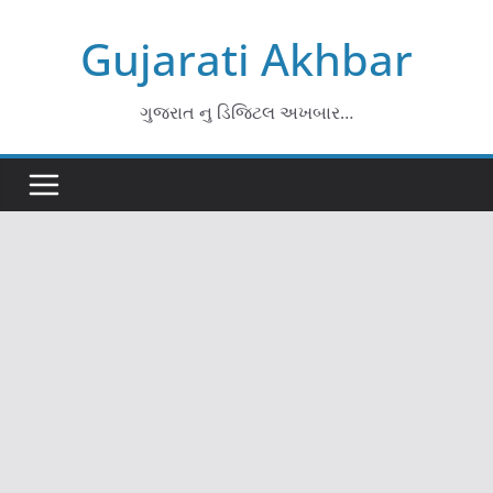
Skip
Gujarati Akhbar
to
content
ગુજરાત નુ ડિજિટલ અખબાર…