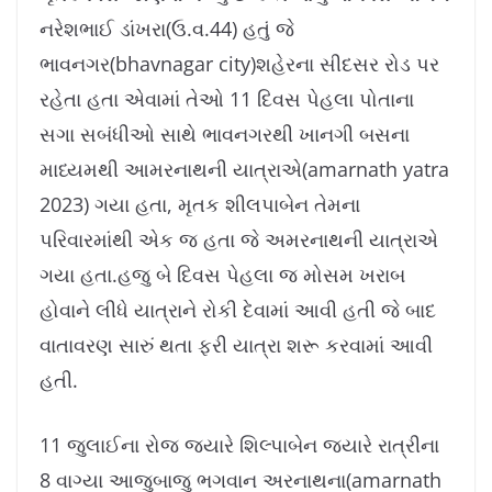
નરેશભાઈ ડાંખરા(ઉ.વ.44) હતું જે
ભાવનગર(bhavnagar city)શહેરના સીદસર રોડ પર
રહેતા હતા એવામાં તેઓ 11 દિવસ પેહલા પોતાના
સગા સબંધીઓ સાથે ભાવનગરથી ખાનગી બસના
માધ્યમથી આમરનાથની યાત્રાએ(amarnath yatra
2023) ગયા હતા, મૃતક શીલપાબેન તેમના
પરિવારમાંથી એક જ હતા જે અમરનાથની યાત્રાએ
ગયા હતા.હજુ બે દિવસ પેહલા જ મોસમ ખરાબ
હોવાને લીધે યાત્રાને રોકી દેવામાં આવી હતી જે બાદ
વાતાવરણ સારું થતા ફરી યાત્રા શરૂ કરવામાં આવી
હતી.
11 જુલાઈના રોજ જયારે શિલ્પાબેન જયારે રાત્રીના
8 વાગ્યા આજુબાજુ ભગવાન અરનાથના(amarnath