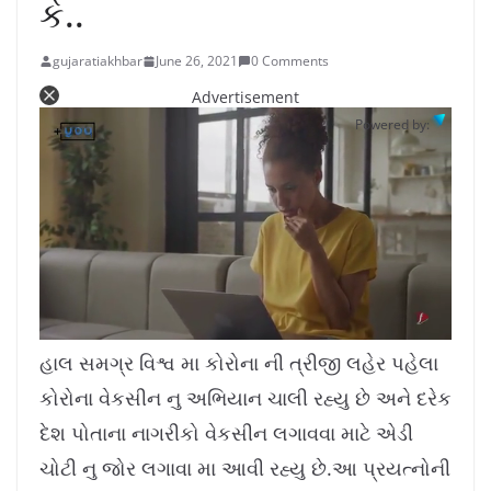
કે..
gujaratiakhbar
June 26, 2021
0 Comments
Advertisement
Powered by:
L
U
o
n
a
m
હાલ સમગ્ર વિશ્વ મા કોરોના ની ત્રીજી લહેર પહેલા
d
u
e
t
d
e
કોરોના વેકસીન નુ અભિયાન ચાલી રહ્યુ છે અને દરેક
:
1
0
.
દેશ પોતાના નાગરીકો વેકસીન લગાવવા માટે એડી
7
8
%
ચોટી નુ જોર લગાવા મા આવી રહ્યુ છે.આ પ્રયત્નોની