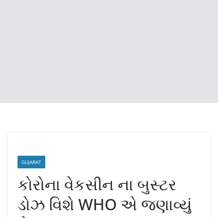
GUJARAT
કોરોના વેકસીન ના બુસ્ટર
ડોઝ વિશે WHO એ જણાવ્યું