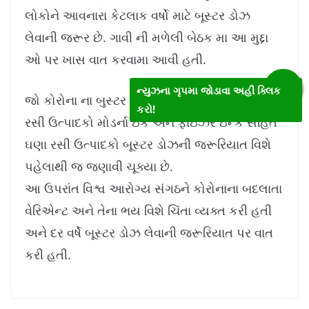
લોકોને આવનારા કેટલાક વર્ષો માટે બૂસ્ટર ડોઝ
લેવાની જરૂર છે. ગાવી ની મળેલી બેઠક મા આ મુદ્દા
ઓ પર ખાસ વાત કરવામા આવી હતી.
ન્યુઝના ગૃપમા જોડાવા અહીં ક્લિક
જો કોરોના ના બુસ્ટર ડોઝ ની વાત કરવામા આવે તો
કરો!
રસી ઉત્પાદકો મોડર્ના ઇંક અને ફાઇઝર ઇન્ક સહિત
ઘણા રસી ઉત્પાદકો બૂસ્ટર ડોઝની જરૂરિયાત વિશે
પહેલાથી જ જણાવી ચૂક્યા છે.
આ ઉપરાંત વિશ્વ આરોગ્ય સંગઠને કોરોનાના બદલાતા
વેરિએન્ટ અને તેના ભય વિશે ચિંતા વ્યક્ત કરી હતી
અને દર વર્ષે બૂસ્ટર ડોઝ લેવાની જરૂરિયાત પર વાત
કરી હતી.