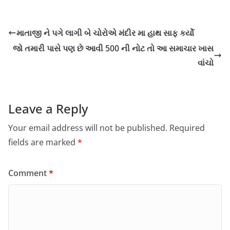
માતાજી ને પગે લાગી બે ચોરોએ મંદીર મા હાથ સાફ કર્યો
જો તમારી પાસે પણ છે આવી 500 ની નોટ તો આ સમાચાર ખાસ
વાંચો
Leave a Reply
Your email address will not be published.
Required
fields are marked
*
Comment
*