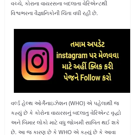
વચ્ચે, કોરાના વાયરસના બદલાતા વેરિએન્ટથી
વિશ્વભરના વૈજ્ઞાનિકોની ચિંતા વધી રહી છે.
વર્લ્ડ હેલ્થ ઓર્ગેનાઇઝેશન (WHO) એ પહેલાથી જ
કહ્યું છે કે કોરોના વાયરસનું બદલાતુ વેરિએન્ટ વૃદ્ધો
અને બિમાર લોકો માટે વધુ જોખમી સાબિત થઈ શકે
છે. આ જ કારણ છે કે WHO એ કહ્યું છે કે આવા