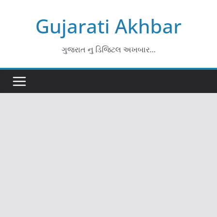
Skip
Gujarati Akhbar
to
content
ગુજરાત નુ ડિજિટલ અખબાર…