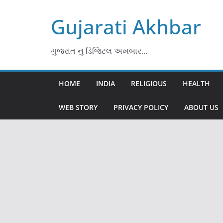
Skip
Gujarati Akhbar
to
content
ગુજરાત નુ ડિજિટલ અખબાર…
HOME
INDIA
RELIGIOUS
HEALTH
WEB STORY
PRIVACY POLICY
ABOUT US