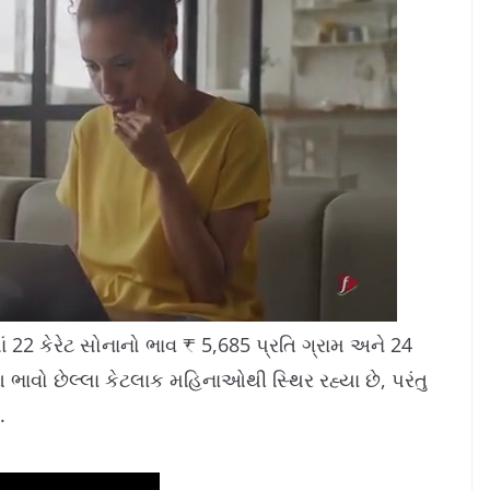
 22 કેરેટ સોનાનો ભાવ ₹ 5,685 પ્રતિ ગ્રામ અને 24
આ ભાવો છેલ્લા કેટલાક મહિનાઓથી સ્થિર રહ્યા છે, પરંતુ
.