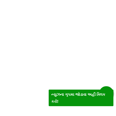
ન્યુઝના ગૃપમા જોડાવા અહીં ક્લિક
કરો!