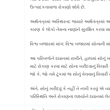
ઉત્પાદકતાવાળા રોકાણો શોધે છે.
અર્થતંત્રમાં અસ્થિરતા: જ્યારે અર્થતંત્રમાં 
કારણ કે લોકો તેમના નાણાંને સુરક્ષિત કરવા મા
વિશ્વ બજારમાં માંગ: વિશ્વ બજારમાં સોનાની મ
આ પરિબળોને ધ્યાનમાં રાખીને, હાલમાં સોનું ખરી
માટે રોકાણ કરવા માટે સોના ખરીદવાનું વિચારી
જો કે, જો તમે ટૂંકમાં જ સોનું વેચવાનું વિચા
અંતે, સોનું ખરીદવું કે નહીં તે નક્કી કરવું એ
પરિસ્થિતિ અને રોકાણના લક્ષ્યોને ધ્યાનમાં લે