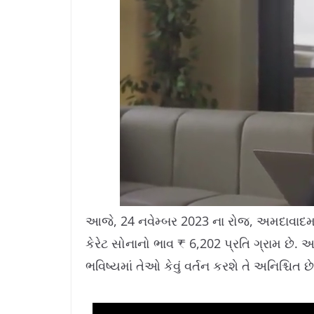
L
U
o
n
a
m
આજે, 24 નવેમ્બર 2023 ના રોજ, અમદાવાદમાં
d
u
e
t
d
e
કેરેટ સોનાનો ભાવ ₹ 6,202 પ્રતિ ગ્રામ છે. 
:
1
0
.
ભવિષ્યમાં તેઓ કેવું વર્તન કરશે તે અનિશ્ચિત છે
7
8
%