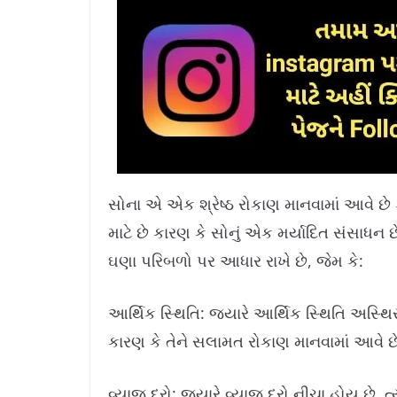
સોના એ એક શ્રેષ્ઠ રોકાણ માનવામાં આવે છે
માટે છે કારણ કે સોનું એક મર્યાદિત સંસાધન છે
ઘણા પરિબળો પર આધાર રાખે છે, જેમ કે:
આર્થિક સ્થિતિ: જ્યારે આર્થિક સ્થિતિ અસ્થિર
કારણ કે તેને સલામત રોકાણ માનવામાં આવે છ
વ્યાજ દરો: જ્યારે વ્યાજ દરો નીચા હોય છે, ત