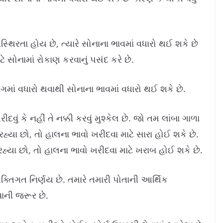
અસ્થિરતા હોય છે, ત્યારે સોનાના ભાવમાં વધારો થઈ શકે છે
ટે સોનામાં રોકાણ કરવાનું પસંદ કરે છે.
ાંગમાં વધારો થવાથી સોનાના ભાવમાં વધારો થઈ શકે છે.
દવું કે નહીં તે નક્કી કરવું મુશ્કેલ છે. જો તમ લાંબા ગાળા
 રહ્યા છો, તો હાલના ભાવો ખરીદવા માટે સારા હોઈ શકે છે.
રી રહ્યા છો, તો હાલના ભાવો ખરીદવા માટે ખરાબ હોઈ શકે છે.
 વ્યક્તિગત નિર્ણય છે. તમારે તમારી પોતાની આર્થિક
વાની જરૂર છે.