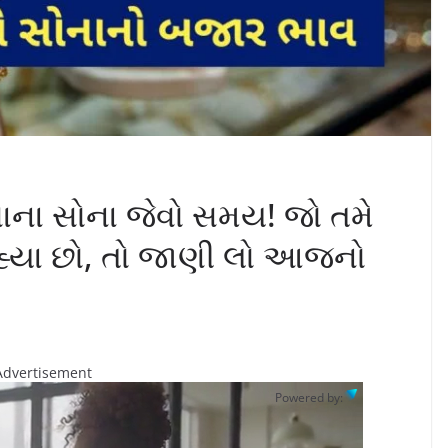
દવાના સોના જેવો સમય! જો તમે
 રહ્યા છો, તો જાણી લો આજનો
Advertisement
Powered by: