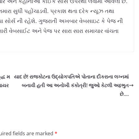
ાર અને કહાનીઓ કોઈક સોર્સ ઉપરથી લેવામાં આવેલા છે.
મારા સુધી પહોંચાડવી. પ્રકાશ થતા દરેક ન્યૂઝ તથા
સોર્સ ની રહેશે. ગુજરાતી અખબાર વેબસાઇટ કે પેજ ની
ારી વેબસાઈટ અને પેજ પર સારા સારા સમાચાર વાંચતા
દ્ધ મ
યાદ છે! રાજકોટના ઉદ્યોગપતિએ પોતાના દીકરાના લગ્નમાં
વાયર
બનાવી હતી આ અનોખી કંકોત્રી! જુઓ કેટલી અદ્દભુત
છે….
ired fields are marked
*