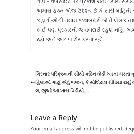
નોંધ – વેબસાઇટ પર પ્રકાશ થતા તમામ સમાચ
અમારો ફક્ત એજ ઉદેશ્ય છે કે સારી માહિતી ત
કહાનીઓની તમામ જવાબદારી જે તે લેખક તથા 
કોઈ પણ પ્રકારની જવાબદારી રહેશે નહિ. અમ
રહો અને આગળ શેર કરતા રહો.
ગિરનાર પરિક્રમાની સૌથી કઠિન ઘોડી ચડતા ચડતા વૃ
હિલાઓ ગાયું એવું ભજન, કે સોશિયલ મીડિયા થયું 
લ, જુઓ આ ખાસ વિડીયો….
Leave a Reply
Your email address will not be published.
Requ