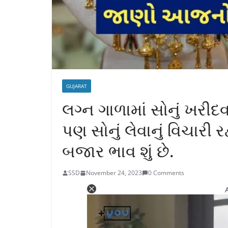
GUJARAT
લગ્ન ગાળામાં સોનું ખરી
પણ સોનું લેવાનું વિચારી
બજાર ભાવ શું છે.
SSD
November 24, 2023
0 Comments