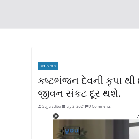
RELIGIOUS
કષ્ટભંજન દેવની કૃપા થ
જીવન સંકટ દૂર થશે.
Gujju Editor
July 2, 2021
0 Comments