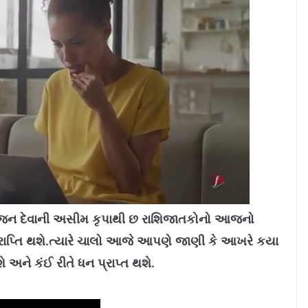
જન દેવાની અસીમ કૃપાથી છ રાશિજાતકોનો આજનો
રાપ્તિ થશે.ત્યારે ચાલો આજે આપણે જાણી કે આખરે કયા
ને કંઈ રીતે ધન પ્રાપ્ત થશે.