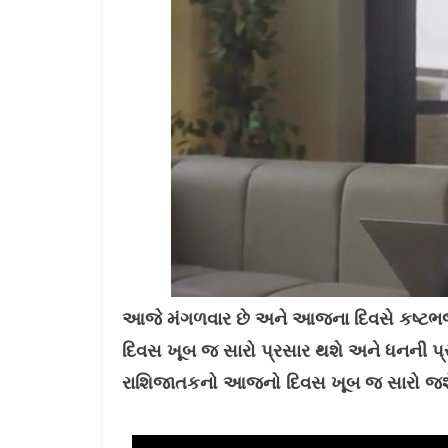
L
U
o
n
a
m
આજે મંગળવાર છે અને આજના દિવસે કષ્ટભ
d
u
e
t
d
e
દિવસ ખૂબ જ સારો પ્રસાર થશે અને ધનની પ્
:
1
0
.
રાશિજાતકનો આજનો દિવસ ખૂબ જ સારો જશે અ
7
8
%