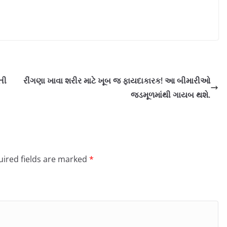
તી
રીંગણા ખાવા શરીર માટે ખૂબ જ ફાયદાકારક! આ બીમારીઓ
જડમૂળમાંથી ગાયબ થશે.
ired fields are marked
*