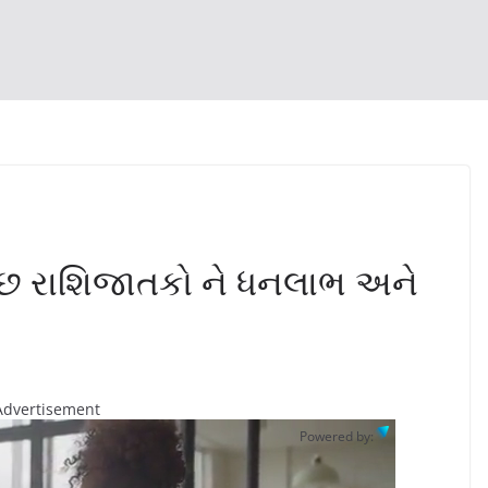
ી છ રાશિજાતકો ને ધનલાભ અને
Advertisement
Powered by: