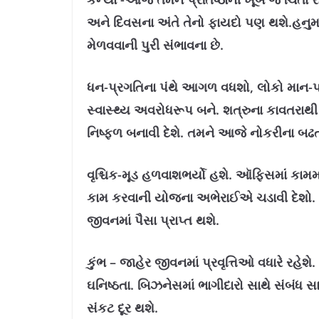
અને દિવસના અંતે તેનો ફાયદો પણ થશે.હનુમા
મેળવવાની પુરી સંભાવના છે.
ધન-
પ્રગતિના પંથે આગળ વધશો, લોકો માન-પ્રત
સ્વાસ્થ્ય અવરોધરૂપ બને. શત્રુના કાવતરાથી 
નિષ્‍ફળ બનાવી દેશે. તમને આજે નોકરીના બઢ
વૃશ્ચિક-
મૂડ હળવાશભર્યો હશે. ઑફિસમાં કામમા
કામ કરવાની યોજના અભેરાઈએ ચડાવી દેશો. ક
જીવનમાં પૈસા પ્રાપ્ત થશે.
કુંભ – જાહેર જીવનમાં પ્રવૃત્તિઓ વધારે રહેશ
ઘનિષ્ઠતા. બિઝનેસમાં ભાગીદારો સાથે સંબંધ 
સંકટ દૂર થશે.