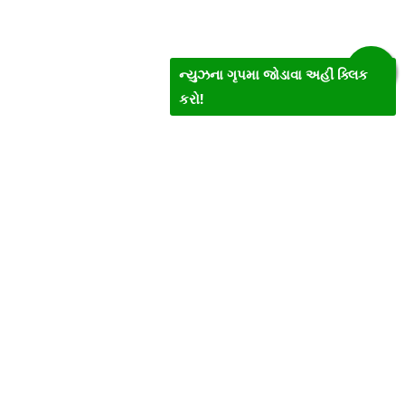
ન્યુઝના ગૃપમા જોડાવા અહીં ક્લિક
કરો!