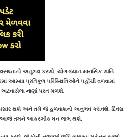
વસ્‍થતાનો અનુભવ કરશો. યોગ-ધ્‍યાન માનસિક શાંતિ
વરમાં આસ્‍થા પ્રતિકૂળ ૫રિસ્થિતિઓને ૫હોંચી વળવામાં
અટવાયેલા નાણાં પરત મળશે.
૫સાર થશે અને તમે જે હળવાશનો અનુભવ કરાવશે. દિવસ
શે.આજે તમને આકસ્મીક ધન લાભ થશે.
 રહ્યા કરશે. લોકોની નજરમાં છબિ સુધારવા મહેનત કરશો