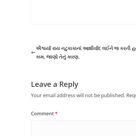
ઐશ્વર્યા રાય નટુકાકાનાં આશીર્વાદ લઈને જ કરતી હ
કામ, જાણો તેનું કારણ.
Leave a Reply
Your email address will not be published.
Requ
Comment
*