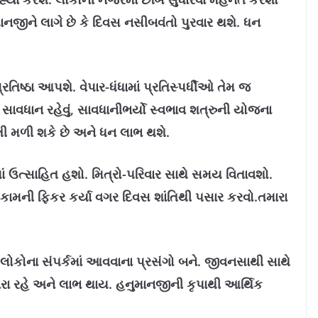
નજીને લાગે છે કે દિવસ નસીબવંતો પુરવાર થશે. ધન
િષ્ઠા આપશે. વેપાર-ધંધામાં પ્રતિસ્પર્ધીઓ તેમ જ
સાવધાન રહેવું, સાવધાનીભર્યો સ્‍વભાવ શત્રુની યોજના
તી મળી શકે છે અને ધન લાભ થશે.
ં ઉત્સાહિત હશો. મિત્રો-૫રિવાર સાથે સમય વિતાવશો.
ામની ફિકર કર્યા વગર દિવસ શાંતિથી ૫સાર કરવો.તમારા
ે. લોકોના સં૫ર્કમાં આવવાના પ્રસંગો બને. જીવનસાથી સાથે
સારા રહે અને લાભ થાય. હનુમાનજીની કૃપાથી આર્થિક