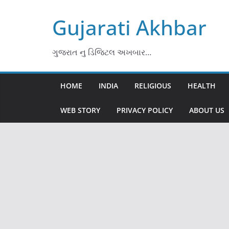
Skip
Gujarati Akhbar
to
content
ગુજરાત નુ ડિજિટલ અખબાર…
HOME
INDIA
RELIGIOUS
HEALTH
WEB STORY
PRIVACY POLICY
ABOUT US