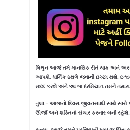
મિથુન આજે તમે માનસિક રીતે થાક અને અસ્‍
આપશે. ધાર્મિક સ્‍થળે જવાની ઇચ્‍છા થશે. ઇશ્
મદદ કરશે અને આ જ દરમિયાન તમને તમારા 
તુલા – આજનો દિવસ જીવનસાથી સાથે સારો 
ઊર્જા અને શક્તિનો સંચાર કરનાર બની રહે
કન્યા -આજે તમને પ્રતિષ્ઠાની ખૂબ જ ચિંતા