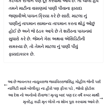
કેટલાક રોગોને પણ દૂર કરવામાં આવે છે. તો ચાલો હવે
તમને માટીના વાસણમાં પાણી પીવાના ફાયદા
જણાવીએ.પાચન ક્રિયા કરે છે સારી. માટલા નું
પાણીનું તાપમાન સામાન્ય તાપમાન કરતા થોડું ઓછું
હોઈ છે અને જે ઠંડક આપે છે તે શરીરના પાચનમાં
સુધારો કરે છે. જેમને ગેસ અથવા એસિડિટીની
સમસ્યા છે, તો તેમને માટલા નું પાણી પીવું
ફાયદાકારક છે.
આ છે ભાવનગર નાયુવરાજ જયવિરરાજસિંહ ગોહીલ જેની પર્સ
નાલિટી સામે બોલીવૂડ ના હીરો પણ ફીકા પડે , જોવો ફોટોસ
આ દેશ નો અનોખો રીવાજ ! મૃત્યુ બાદ પણ દર વર્ષે કબર માથી
મૃતદેહ કાઢી મૃત લોકો ના શોખ પુરા કરવામા આવે છે.