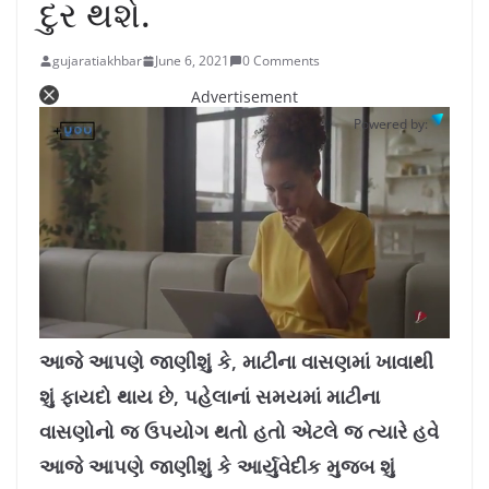
દુર થશે.
gujaratiakhbar
June 6, 2021
0 Comments
Advertisement
Powered by:
L
U
o
n
a
m
આજે આપણે જાણીશું કે, માટીના વાસણમાં ખાવાથી
d
u
e
t
d
e
શું ફાયદો થાય છે, પહેલાનાં સમયમાં માટીના
:
1
0
.
વાસણોનો જ ઉપયોગ થતો હતો એટલે જ ત્યારે હવે
7
8
%
આજે આપણે જાણીશું કે આર્યુવેદીક મુજબ શું