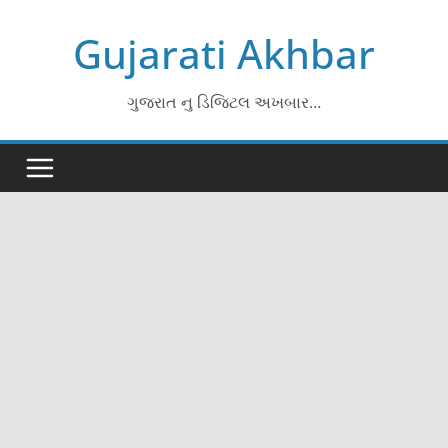
Skip
Gujarati Akhbar
to
content
ગુજરાત નુ ડિજિટલ અખબાર…