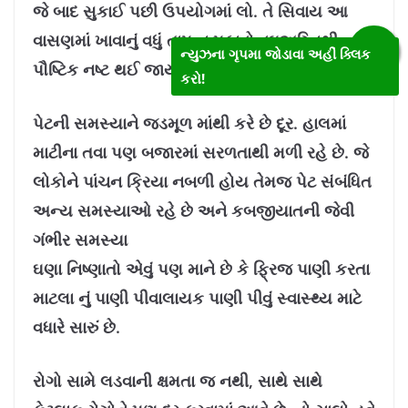
જે બાદ સુકાઈ પછી ઉપયોગમાં લો. તે સિવાય આ
વાસણમાં ખાવાનું વધું તાપ ન પકાવો વઘુઅગ્નિથી
ન્યુઝના ગૃપમા જોડાવા અહીં ક્લિક
પૌષ્ટિક નષ્ટ થઈ જાય છે.
કરો!
પેટની સમસ્યાને જડમૂળ માંથી કરે છે દૂર. હાલમાં
માટીના તવા પણ બજારમાં સરળતાથી મળી રહે છે. જે
લોકોને પાંચન ક્રિયા નબળી હોય તેમજ પેટ સંબંધિત
અન્ય સમસ્યાઓ રહે છે અને કબજીયાતની જેવી
ગંભીર સમસ્યા
ઘણા નિષ્ણાતો એવું પણ માને છે કે ફ્રિજ પાણી કરતા
માટલા નું પાણી પીવાલાયક પાણી પીવું સ્વાસ્થ્ય માટે
વધારે સારું છે.
રોગો સામે લડવાની ક્ષમતા જ નથી, સાથે સાથે