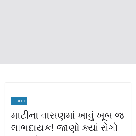
HEALTH
માટીના વાસણમાં ખાવું ખૂબ જ
લાભદાયક! જાણો ક્યાં રોગો