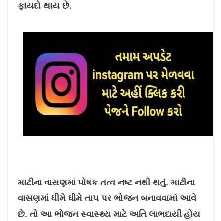
ફાયદો થાય છે.
માટીના વાસણમાં પોષક તત્વ નષ્ટ નથી થતું. માટીના
વાસણમાં ધીમે ધીમે તાપ પર ભોજન બનાવવામાં આવે
છે. તો આ ભોજન સ્વાસ્થ્ય માટે અતિ લાભદાયી હોય