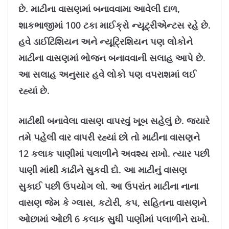
છે. માટીના વાસણમાં બનાવવામા આવેલી દાળ,
શાકભાજીમાં 100 ટકા માઈક્રો ન્યૂટ્રીએન્ટસ રહે છે.
હવે ડાઈટિશિયન અને ન્યૂટ્રિશિયન પણ લોકોને
માટીના વાસણમાં ભોજન બનાવવાની સલાહ આપે છે.
આ સલાહ અનુસાર હવે લોકો પણ વપરાશમાં લઈ
રહ્યાં છે.
માટીથી બનાવેલા વાસણ વાપરવું ખૂબ સહેલું છે. જ્યારે
તમે પહેલી વાર વાપરી રહ્યાં છો તો માટીના વાસણને
12 કલાક પાણીમાં પલાળીને અવશ્ય રાખો. ત્યાર પછી
પાણી માંથી કાઢીને સુકવી દો. આ માટીનું વાસણ
સુકાઈ પછી ઉપયોગ લો. આ ઉપરાંત માટીના નાના
વાસણ જેમ કે ગ્લાસ, કટોરી, કપ, સહિતના વાસણને
ઓછામાં ઓછી 6 કલાક સુધી પાણીમાં પલાળીને રાખો.