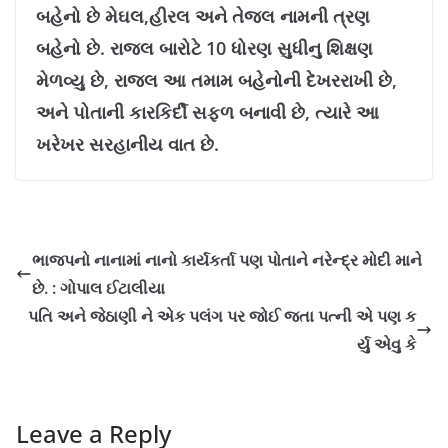
બહેનો છે મેઘલ,હીરલ અને તેજલ નામની ત્રણ
બહેનો છે. રાજલ બારોટે 10 ધોરણ સુધીનુ શિક્ષણ
મેળવ્યુ છે, રાજલ આ તમામ બહેનોની દેખરરાખી છે,
અને પોતાની કારકિર્દી સફળ બનાવી છે, ત્યારે આ
ખરેખર સરહાનીય વાત છે.
ભાજપનો નાનામાં નાનો કાર્યકર્તા પણ પોતાને નરેન્દ્ર મોદી માને
છે. : ગોપાલ ઈટાલીયા
પતિ અને જેઠાણી ને એક પલંગ પર જોઈ જતા પત્ની એ પણ ક
ર્યુ એવુ કે
Leave a Reply