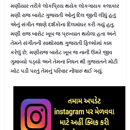
8
%
મણીયાર તરીકે લોકપ્રિય થયેક લોકગાયક કલાકાર
મણી રાજ બારોટ ગુજરાતી ઓનું દિલ જીતી લીધું હતું
એનું સંગીત જાણે દર્શકોના દિલમાંઘર કરી ગયું હતુ.
મણી રાજ બારોટ ખૂબ જ પ્રખ્યાત થયેલા હતા અને
તેમને સંગીતની સાથોસાથ ગુજરાતી ફિલ્મોમાં કામ
કરેલું છે, મણીરાજ બારોટ ખૂબ જ નાની ઉંમરે જીવ
ગુમાવ્યો પડ્યો અને તેમના નિધન થી ગુજરાતને મોટી
ખોટ પડી પરતું તેમનું પરિવાર નોંધારું થઈ ગયું.