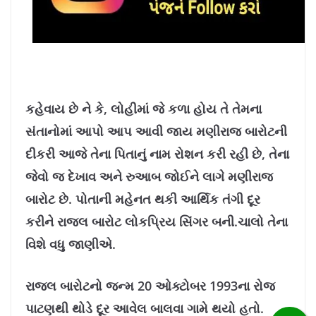
કહેવાય છે ને કે, લોહીમાં જે કળા હોય તે તેમના
સંતાનોમાં આપો આપ આવી જાય મણીરાજ બારોટની
દીકરી આજે તેના પિતાનું નામ રોશન કરી રહી છે, તેના
જેવો જ દેખાવ અને રુઆબ જોઈને લાગે મણીરાજ
બારોટ છે. પોતાની મહેનત થકી આર્થિક તંગી દૂર
કરીને રાજલ બારોટ લોકપ્રિય સિંગર બની.ચાલો તેના
વિશે વધુ જાણીએ.
રાજલ બારોટનો જન્મ 20 ઓક્ટોબર 1993ના રોજ
પાટણથી થોડે દૂર આવેલ બાલવા ગામે થયો હતો.