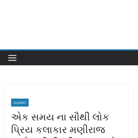
GUJARAT
એક સમય ના સૌથી લોક
પ્રિય કલાકાર મણીરાજ