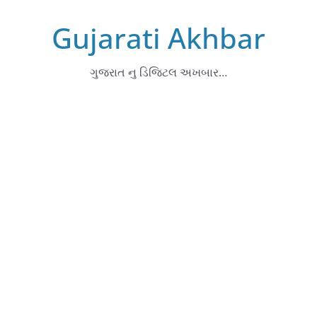
Skip
Gujarati Akhbar
to
content
ગુજરાત નુ ડિજિટલ અખબાર…