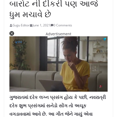
બારોટ ની દીકરી પણ આજે
ધુમ મચાવે છે
Gujju Editor
June 1, 2021
0 Comments
Advertisement
Powered by:
L
U
o
n
a
m
ગુજરાતમાં દરેક લગ્ન પ્રસંગ હોય કે પછી, નવરાત્રી
d
u
e
t
d
e
દરેક શુભ પ્રસંગમાં સનેડો સોંગ તો અચૂક
:
1
0
.
વગડાવવામાં આવે છે. આ ગીત જેને ગાયું એવા
7