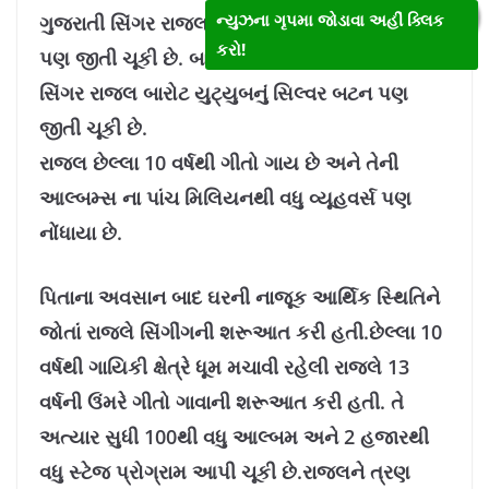
ન્યુઝના ગૃપમા જોડાવા અહીં ક્લિક
ગુજરાતી સિંગર રાજલ બારોટ યુટ્યુબનું સિલ્વર બટન
કરો!
પણ જીતી ચૂકી છે. બાલવા ગામે થયો હતો. ગુજરાતી
સિંગર રાજલ બારોટ યુટ્યુબનું સિલ્વર બટન પણ
જીતી ચૂકી છે.
રાજલ છેલ્લા 10 વર્ષથી ગીતો ગાય છે અને તેની
આલ્બમ્સ ના પાંચ મિલિયનથી વધુ વ્યૂહવર્સ પણ
નોંધાયા છે.
પિતાના અવસાન બાદ ઘરની નાજૂક આર્થિક સ્થિતિને
જોતાં રાજલે સિંગીંગની શરૂઆત કરી હતી.છેલ્લા 10
વર્ષથી ગાયિકી ક્ષેત્રે ધૂમ મચાવી રહેલી રાજલે 13
વર્ષની ઉંમરે ગીતો ગાવાની શરૂઆત કરી હતી. તે
અત્યાર સુધી 100થી વધુ આલ્બમ અને 2 હજારથી
વધુ સ્ટેજ પ્રોગ્રામ આપી ચૂકી છે.રાજલને ત્રણ