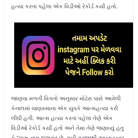
8
%
હત્યા કરતા પહેલા એક વિડીઓ રેકોર્ડ કર્યો હતો.
જાણવા મળતી વિગતો અનુસાર મોઢેરા પાસે આવેલી
કેનાલમાં ચાણસ્માના એક યુવકે આત્મહત્યા કરી
લીધી હતી. આત્મ હત્યા કરતા પહેલા તેણે એક
વિડીઓ રેકોર્ડ કર્યો હતો અને તેમા તેણે જણાવ્યું હતુ
કે “મારૂ નામ જશવંત છે. મારી મરજીથી આત્મહત્યા