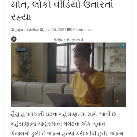
મોત, લોકો વીડિયો ઉતારતાં
રહ્યા
gujaratiakhbar
June 26, 2021
0 Comments
Advertisement
Powered by:
L
U
o
n
a
m
હૈયુ હચમચાતી ઘટના મહેસાણા મા સામે આવી છે
d
u
e
t
d
e
મહેસાણાના ચાણસ્માના ગંગેટના એક યુવાને
:
1
0
.
કેનાલમાં ડુબી ને આત્મ હત્યા કરી લીધી હતી. આત્મ
7