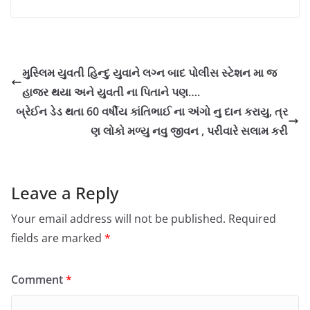
મુસ્લિમ યુવતી હિન્દુ યુવાને લગ્ન બાદ પોલીસ સ્ટેશન મા જ
હાજર થયા અને યુવતી ના પિતાને પણ….
બ્રેઈન ડેડ થતા 60 વર્ષીય કાંતિભાઈ ના અંગો નુ દાન કરાયુ, ત્ર
ણ લોકો મળ્યુ નવુ જીવન , પરીવારે સલામ કરી
Leave a Reply
Your email address will not be published.
Required
fields are marked
*
Comment
*