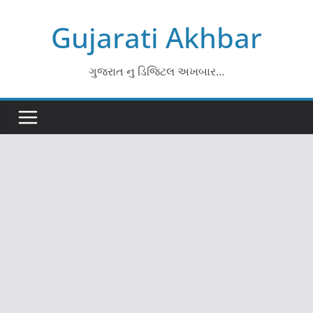
Skip
Gujarati Akhbar
to
content
ગુજરાત નુ ડિજિટલ અખબાર…