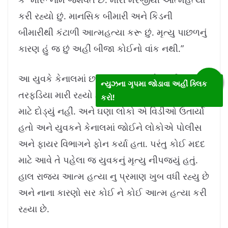
કરી રહ્યો છું. માનસિક બીમારી અને કિડની
બીમારીથી કંટાળી આત્મહત્યા કરૂ છું. મૃત્યુ પાછળનું
કારણ હું જ છું અહીં બીજા કોઈનો વાંક નથી.”
આ યુવકે કેનાલમાં છલાંગ માર્યા બાદ તે પાણીમાં
ન્યુઝના ગૃપમા જોડાવા અહીં ક્લિક
તરફડિયા મારી રહ્યો હતો. પણ કોઈ તેને બચાવવા
કરો!
માટે દોડ્યું નહીં. અને ઘણા લોકો એ વિડીઓ ઉતાર્યો
હતો અને યુવકને કેનાલમાં જોઈને લોકોએ પોલીસ
અને ફાયર વિભાગને ફોન કર્યા હતા. પરંતુ કોઈ મદદ
માટે આવે તે પહેલા જ યુવકનું મૃત્યુ નીપજ્યું હતું.
હાલ રાજ્ય આત્મ હત્યા નુ પ્રમાણ ખુબ વધી રહ્યુ છે
અને નાના કારણો સર કોઈ ને કોઈ આત્મ હત્યા કરી
રહ્યા છે.