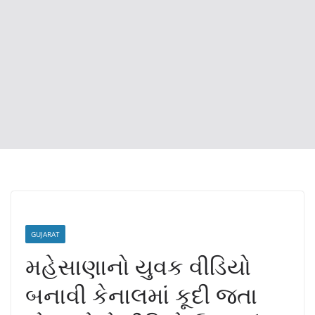
GUJARAT
મહેસાણાનો યુવક વીડિયો
બનાવી કેનાલમાં કૂદી જતા