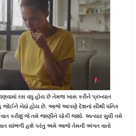
ામાં રસ વધુ હોય છે તેમજ ખાસ કરીને પ્રખ્યાત
ાહ જોઈને બેઠાં હોય છે. આજે આપણે દેશનાં સૌથી ધનિક
વાત કરીશું જે તમે જાણીને ચોકી જશો. અત્યાર સુધી તમે
વાત સાંભળી હશે પરંતુ અમે આજે તેમની અંગત વાતો