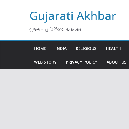
Skip
Gujarati Akhbar
to
content
ગુજરાત નુ ડિજિટલ અખબાર…
HOME
INDIA
RELIGIOUS
HEALTH
WEB STORY
PRIVACY POLICY
ABOUT US