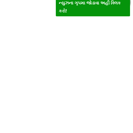
ન્યુઝના ગૃપમા જોડાવા અહીં ક્લિક
કરો!