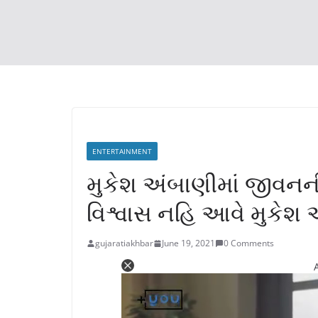
ENTERTAINMENT
મુકેશ અંબાણીમાં જીવનન
વિશ્વાસ નહિ આવે મુકેશ
gujaratiakhbar
June 19, 2021
0 Comments