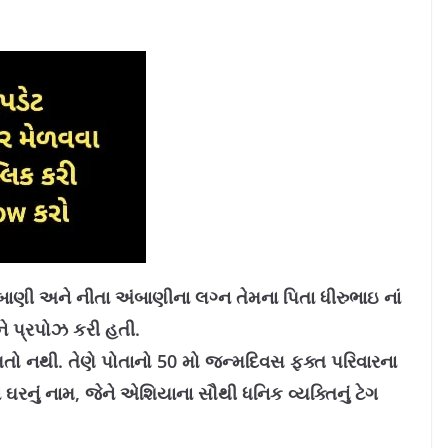
બાણી અને નીતા અંબાણીના લગ્ન તેમના પિતા ધીરુભાઇ નાં
ને પ્રપોઝ કરી હતી.
ો નથી. તેણે પોતાનો 50 મો જન્મદિવસ ફક્ત પરિવારના
રનું નામ, જેને એશિયાના સૌથી ધનિક વ્યક્તિનું ટેગ