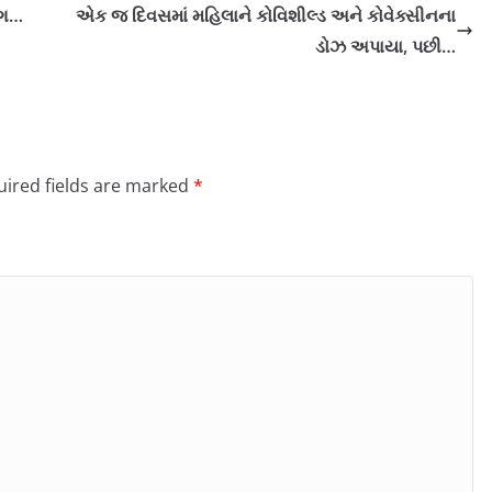
ોગ…
એક જ દિવસમાં મહિલાને કોવિશીલ્ડ અને કોવેક્સીનના
ડોઝ અપાયા, પછી…
ired fields are marked
*