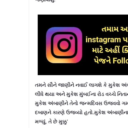
તમને સૌને જાણીને નવાઈ લાગશે કે મુકેશ અં
લીધે થયા અને મુકેશ મુંબઈના રોડ વચ્ચે નિતા
મુકેશ અંબાણીને તેનો જન્મદિવસ ઉજવવો ગમત
દબાણને કારણે ઉજવ્યો હતો.મુકેશ અંબાણીના ઘ
મળ્યું, તે છે મુક્કુ’