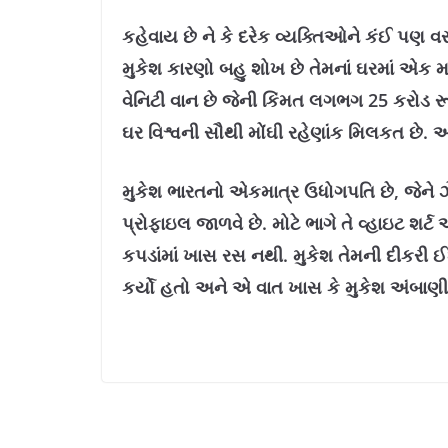
કહેવાય છે ને કે દરેક વ્યક્તિઓને કંઈ પણ વ
મુકેશ કારણો બહુ શોખ છે તેમનાં ઘરમાં એક
વેનિટી વાન છે જેની કિંમત લગભગ 25 કરોડ રૂપ
ઘર વિશ્વની સૌથી મોંઘી રહેણાંક મિલકત છે. આ
મુકેશ ભારતનો એકમાત્ર ઉધોગપતિ છે, જેને ઝેડ
પ્રોફાઇલ જાળવે છે. મોટે ભાગે તે વ્હાઇટ શર્ટ અ
કપડાંમાં ખાસ રસ નથી. મુકેશ તેમની દીકરી ઈ
કર્યો હતો અને એ વાત ખાસ કે મુકેશ અંબાણીને 