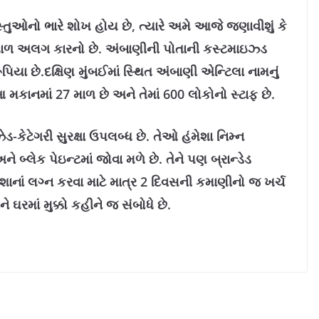
સ્તુઓનો ભારે શોખ હોય છે, ત્યારે અમે આજે જણાવીશું કે
 માળ અલગ કારનો છે. અંબાણીની પોતાની કસ્ટમાઇઝ્ડ
િયા છે.દક્ષિણ મુંબઈમાં સ્થિત અંબાણી એન્ટિલા નામનું
 મકાનમાં 27 માળ છે અને તેમાં 600 લોકોનો સ્ટાફ છે.
-કેટેગરી સુરક્ષા ઉપલબ્ધ છે. તેઓ હંમેશા નિમ્ન
ને બ્લેક પેઇન્ટમાં જોવા મળે છે. તેને પણ બ્રાન્ડેડ
શાનાં લગ્ન કરવા માટે માત્ર 2 દિવસની કમાણીનો જ ખર્ચ
ઘરમાં મુક્કો કહીને જ સંબોધે છે.