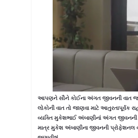
L
U
o
n
a
m
આપણને સૌને કોઈના અંગત જીવનની વાત જાણવ
d
u
e
t
d
e
લોકોની વાત તો જાણવા માટે આતુરતાપૂર્વક ર
:
1
1
.
વ્યક્તિ મુકેશભાઈ અંબાણીનાં અંગત જીવનની 
4
2
%
માત્ર મુકેશ અંબાણીના જીવનની પ્રોફેશનલ 
જણાવીશું.