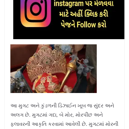
આ મુગટ અને કુંડળની ડિઝાઈન ખૂબ જ સુંદર અને
અલગ છે. મુગટમાં ગદા, બે મોર, મોરપીંછ અને
ફ્લાવરની આકૃતિ કરવામાં આવેલી છે. મુગટમાં મોરની