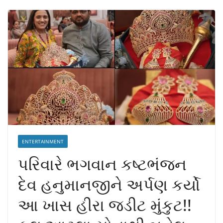
ENTERTAINMENT
પરિવારે ભગવાન કષ્ટભંજન
દેવ હનુમાનજીને અર્પણ કર્યો
આ ખાસ હીરા જડીટ મુંકુટ!!