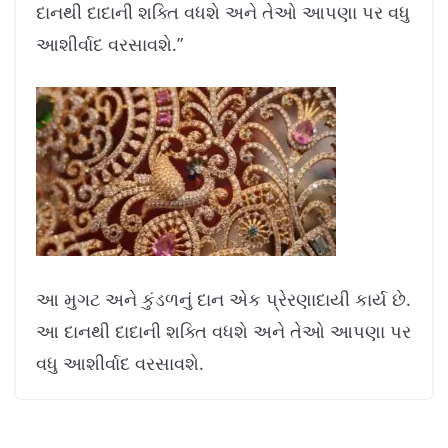
દાનથી દાદાની શક્તિ વધશે અને તેઓ આપણા પર વધુ
આશીર્વાદ વરસાવશે.”
આ મુગટ અને કુંડળનું દાન એક પ્રેરણાદાયી કાર્ય છે.
આ દાનથી દાદાની શક્તિ વધશે અને તેઓ આપણા પર
વધુ આશીર્વાદ વરસાવશે.