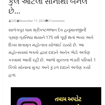
કુલ આટલા સોનાથી બનેલ
છે…
SSD
November 17, 2023
0 Comments
સાળંગપુર ધામ શ્રીકષ્ટભંજન દેવ હનુમાનજીની
પ્રાણ-પ્રતિષ્ઠા થયાને 175 વર્ષ પૂર્ણ થતાં ભવ્ય અને
દિવ્ય શતામૃત મહોત્સવ યોજાઈ રહ્યો છે. આ
મહોત્સવમાં ભક્તો દ્વારા દાદાને અનેક ભેટો અર્પણ
કરવામાં આવી રહી છે. આજે સુરતના ભંડારી પરિવારે 1
કિલો સોનાના મુગટ અને કુંડળ દાદાને અર્પણ કર્યા
હતા.