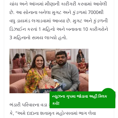
ચાંચ અને આંખમાં મીણાની કારીગરી કરવામાં આવેલી
છે. આ સોનાના બનેલા મુગટ અને કુંડળમાં 7000થી
વધુ ડાયમંડ લગાડવામાં આવ્યા છે. મુગટ અને કુંડળની
ડિઝાઈન કરતાં 1 મહિનો અને બનાવતા 10 કારીગરોને
3 મહિનાનો સમય લાગ્યો હતો.
ન્યુઝના ગૃપમા જોડાવા અહીં ક્લિક
કરો!
ભંડારી પરિવારના વડા ગંગાધરભાઈ ભંડારીએ જણાવ્યું
કે, “અમે દાદાના શતામૃત મહોત્સવમાં ભાગ લેવા