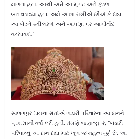
માંગતા હતા. આથી અમે આ મુગટ અને કુંડળ
બનાવડાવ્યા હતા. અમે આશા રાખીએ છીએ કે દાદા
આ ભેટને સ્વીકારશે અને આપણા પર આશીર્વાદ
વરસાવશે.”
સાળંગપુર ધામના સંતોએ ભંડારી પરિવારના આ દાનને
પ્રશંસાની વર્ષા કરી હતી. તેમણે જણાવ્યું કે, “ભંડારી
પરિવારનું આ દાન દાદા માટે ખૂબ જ મહત્વપૂર્ણ છે. આ