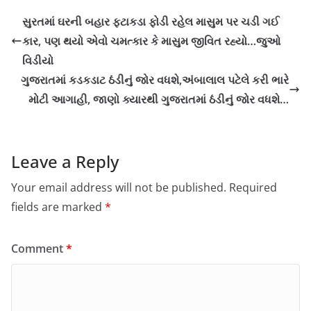
સુરતમાં ઘરની બહાર ફટાકડા ફોડી રહેલ માસુમ પર ચડી ગઈ
કાર, પણ થયો એવો ચમત્કાર કે માસુમ જીવિત રહ્યો…જુઓ
વિડીયો
ગુજરાતમાં કડકડાટ ઠંડીનું જોર વધશે,અંબાલાલ પટેલે કરી ભારે
મોટી આગાહી, જાણો ક્યારથી ગુજરાતમાં ઠંડીનું જોર વધશે…
Leave a Reply
Your email address will not be published.
Required
fields are marked
*
Comment
*