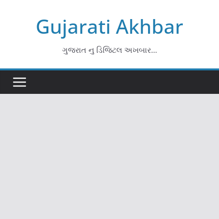
Skip
Gujarati Akhbar
to
content
ગુજરાત નુ ડિજિટલ અખબાર…