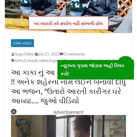
VIRAL VIDEO
Gujju Editor
July 21, 2023
0 Comments
Aarti
,
Comedy video
,
Gujarati
,
New viral video
,
Social media
,
Song
ન્યુઝના ગૃપમા જોડાવા અહીં ક્લિક
આ કાકા નું આ ભજન તમને હસાવી દેશે
કરો!
!! અનેક શહેરના નામ લઈને બનાવી દીધું
આ ભજન, “ઉતારો આરતી કારીગર ઘરે
આવ્યા…. જુઓ વીડિયો
Advertisement
Powered by: