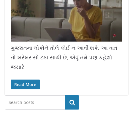
L
U
o
n
a
m
ગુજરાતના લોકોને તોલે કોઈ ન આવી શકે. આ વાત
d
u
e
t
d
e
તો ખરેખર સો ટકા સાચી છે, એવું તમે પણ કહેશો
:
1
0
.
જ્યારે
7
8
%
Read More
Search