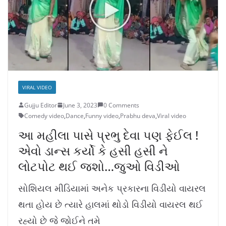
VIRAL VIDEO
Gujju Editor
June 3, 2023
0 Comments
Comedy video
,
Dance
,
Funny video
,
Prabhu deva
,
Viral video
આ મહીલા પાસે પ્રભુ દેવા પણ ફેઈલ !
એવો ડાન્સ કર્યો કે હસી હસી ને
લોટપોટ થઈ જશો…જુઓ વિડીઓ
સોશિયલ મીડિયામાં અનેક પ્રકારના વિડીયો વાયરલ
થતા હોય છે ત્યારે હાલમાં થોડો વિડીયો વાયરલ થઈ
રહ્યો છે જે જોઈને તમે