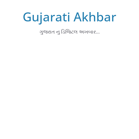
Skip
Gujarati Akhbar
to
content
ગુજરાત નુ ડિજિટલ અખબાર…