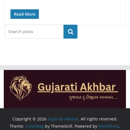
Read More
Search
Copyright © 2026
Gujarati Akhbar
. All rights reserved.
Theme:
ColorMag
by ThemeGrill. Powered by
WordPress
.