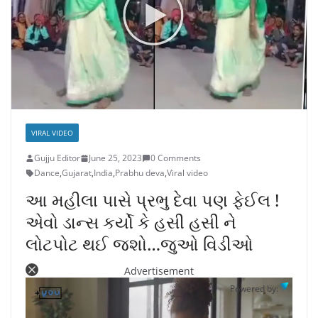
VIRAL VIDEO
Gujju Editor
June 25, 2023
0 Comments
Dance
,
Gujarat
,
India
,
Prabhu deva
,
Viral video
આ મહીલા પાસે પ્રભુ દેવા પણ ફેઈલ !
એવો ડાન્સ કર્યો કે હસી હસી ને
લોટપોટ થઈ જશો…જુઓ વિડીઓ
Advertisement
Powered by: