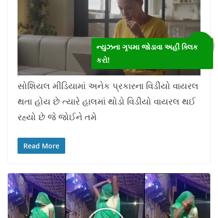
ન્યુઝના ગૃપમા જોડાવા અહીં ક્લિક
કરો!
L
U
o
n
a
m
સોશિયલ મીડિયામાં અનેક પ્રકારના વિડીયો વાયરલ
d
u
e
t
d
e
થતા હોય છે ત્યારે હાલમાં થોડો વિડીયો વાયરલ થઈ
:
1
0
.
રહ્યો છે જે જોઈને તમે
7
8
%
Read More