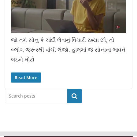
L
U
o
n
a
m
જો તમે સોનુ કે ચાંદી લેવાનું વિચારી રહ્યા છો, તો
d
u
e
t
d
e
બ્લોગ જરૂરથી વાંચી લેજો. હાલમાં જ સોનાના ભાવને
:
1
0
.
લઇને મોટો
7
8
%
Read More
Search