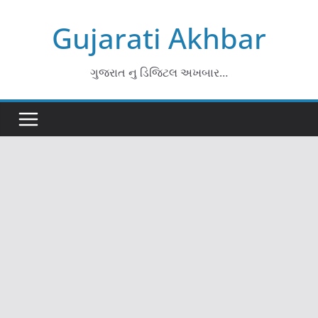
Skip
Gujarati Akhbar
to
content
ગુજરાત નુ ડિજિટલ અખબાર…