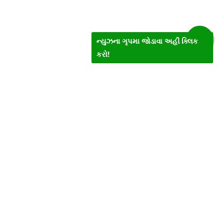
ન્યુઝના ગૃપમા જોડાવા અહીં ક્લિક
કરો!