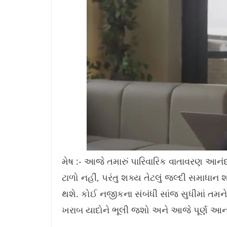
L
U
o
n
a
m
મેષ :- આજે તમારું પારિવારિક વાતાવરણ આનંદ
d
u
e
t
d
e
ટાળો નહીં, પરંતુ શક્ય તેટલું જલ્દી સમાધાન
:
1
1
.
થશે. કોઈ નજીકના સંબંધી સાંજ સુધીમાં તમન
4
2
%
ખરાબ યાદોને ભૂલી જશો અને આજે પૂર્ણ આનં