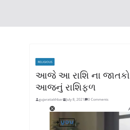
RELIGIOUS
આજે આ રાશિ ના જાતકો ન
આજનું રાશિફળ
gujaratiakhbar
July 8, 2021
0 Comments