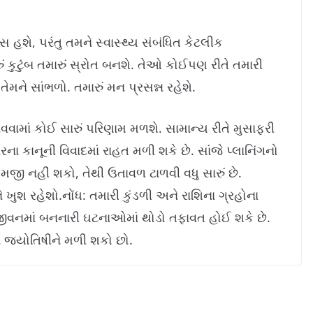
વસ હશે, પરંતુ તમને સ્વાસ્થ્ય સંબંધિત કેટલીક
 કુટુંબ તમારું સ્રોત બનશે. તેઓ કોઈપણ રીતે તમારી
ેમને સાંભળો. તમારું મન પ્રસન્ન રહેશે.
ામાં કોઈ સારું પરિણામ મળશે. સામાન્ય રીતે મુસાફરી
 કાનૂની વિવાદમાં રાહત મળી શકે છે. સાંજે પ્લાનિંગનો
ી નહીં શકો, તેથી ઉતાવળ ટાળવી વધુ સારું છે.
 ખુશ રહેશો.નોંધ: તમારી કુંડળી અને રાશિના ગ્રહોના
 જીવનમાં બનનારી ઘટનાઓમાં થોડો તફાવત હોઈ શકે છે.
ા જ્યોતિષીને મળી શકો છો.