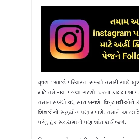
વૃષભ : આજે પરિવારના સભ્યો તમારી સાથે ખુશ ર
માટે તમે નવા પગલા ભરશો. ઘરના કામમાં બ
તમારા સંબંધો વધુ સારા બનશે. વિદ્યાર્થીઓને
શિક્ષકોનો સહયોગ પણ મળશે. તમારો આત્મવિ
પરંતુ ટૂંક સમયમાં તે પણ શાંત થઈ જશે.