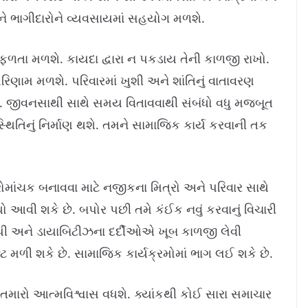
ે ભાગીદારોને વ્યવસાયમાં સહયોગ મળશે.
ળતા મળશે. કાયદા દ્વારા ન પકડાય તેની કાળજી રાખો.
 પરિણામ મળશે. પરિવારમાં ખુશી અને શાંતિનું વાતાવરણ
છે. જીવનસાથી સાથે સમય વિતાવવાથી સંબંધો વધુ મજબૂત
િતિનું નિર્માણ થશે. તમને સામાજિક કાર્ય કરવાની તક
રોમાંચક બનાવવા માટે નજીકના મિત્રો અને પરિવાર સાથે
આવી શકે છે. બપોર પછી તમે કંઈક નવું કરવાનું વિચારી
બીપી અને ડાયાબિટીઝના દર્દીઓએ ખૂબ કાળજી લેવી
ટ મળી શકે છે. સામાજિક કાર્યક્રમોમાં ભાગ લઈ શકે છે.
તમારો આત્મવિશ્વાસ વધશે. ક્યાંકથી કોઈ સારા સમાચાર