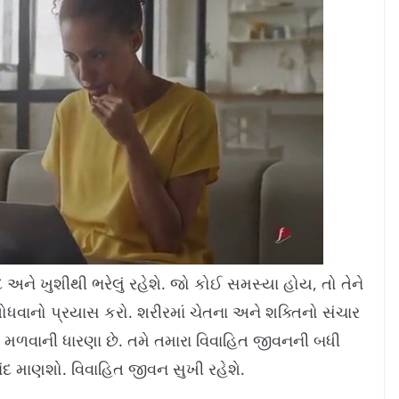
 અને ખુશીથી ભરેલું રહેશે. જો કોઈ સમસ્યા હોય, તો તેને
 શોધવાનો પ્રયાસ કરો. શરીરમાં ચેતના અને શક્તિનો સંચાર
ે મળવાની ધારણા છે. તમે તમારા વિવાહિત જીવનની બધી
દ માણશો. વિવાહિત જીવન સુખી રહેશે.