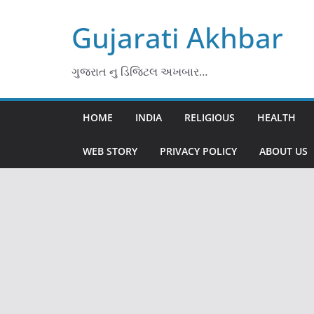
Skip
Gujarati Akhbar
to
content
ગુજરાત નુ ડિજિટલ અખબાર…
HOME
INDIA
RELIGIOUS
HEALTH
WEB STORY
PRIVACY POLICY
ABOUT US