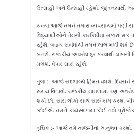
ઉત્સાહી અને ઉત્સાહી રહેશો. જીવનસાથી અન
કન્યા આજે તમને તમારા વ્યવસાયમાં ઘણી સફ
વિદ્યાર્થીઓને તેમની કારકિર્દીમાં સકારાત્મક
રહેશે. બાહ્ય સંબંધોથી તમને લાભ મળી શકે 
બનશે. રાજકીય અવરોધ દૂર કરવાથી લાભની સ્થ
મળશે. વેપાર સારો રહેશે.
તુલા :- આજે સદભાગ્યે હિંમત વધશે. દિવસને 
સમય વિતાવો. રાજકીય મામલામાં પણ અવરોધો 
શકો છો. સારા લોકો સાથે સારું કામ કરશે. 
જોઈએ. તમને કાર્યસ્થળમાં કોઈ નવો પ્રોજેક્
વૃશ્ચિક :- આજે તમે તાજગીનો અનુભવ કરશો. 