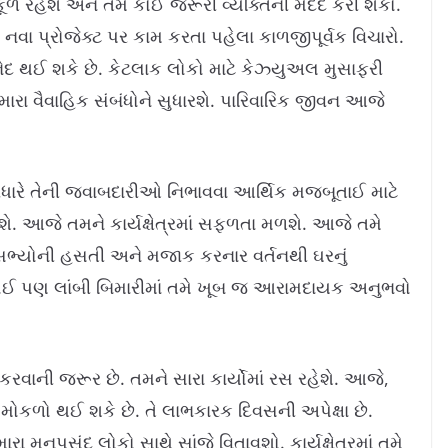
ળ રહેશે અને તમે કોઈ જરૂરી વ્યક્તિની મદદ કરી શકો.
નવા પ્રોજેક્ટ પર કામ કરતા પહેલા કાળજીપૂર્વક વિચારો.
દ થઈ શકે છે. કેટલાક લોકો માટે કેઝ્યુઅલ મુસાફરી
ારા વૈવાહિક સંબંધોને સુધારશે. પારિવારિક જીવન આજે
તા વધારે તેની જવાબદારીઓ નિભાવવા આર્થિક મજબૂતાઈ માટે
ધશે. આજે તમને કાર્યક્ષેત્રમાં સફળતા મળશે. આજે તમે
ા સભ્યોની હસતી અને મજાક કરનાર વર્તનથી ઘરનું
ોઈ પણ લાંબી બિમારીમાં તમે ખૂબ જ આરામદાયક અનુભવો
વાની જરૂર છે. તમને સારા કાર્યોમાં રસ રહેશે. આજે,
 મોકળો થઈ શકે છે. તે લાભકારક દિવસની અપેક્ષા છે.
 મનપસંદ લોકો સાથે સાંજે વિતાવશો. કાર્યક્ષેત્રમાં તમે