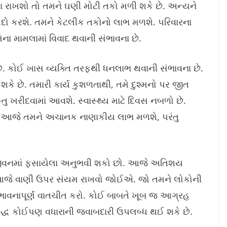
 રાખશો તો તમને ઘણી મોટી તકો મળી શકે છે. અન્યને
યદો કરશે. તમને કેટલીક તકોનો લાભ મળશે. પરિવારના
િના મામલામાં વિવાદ થવાની સંભાવના છે.
ે. કોઈ ખાસ વ્યક્તિ તરફથી ધનલાભ થવાની સંભાવના છે.
 છે. તમારી કાર્ય કુશળતાથી, તમે દુશ્મનો પર જીત
ુ ખરીદવામાં આવશે. સ્વાસ્થ્ય માટે દિવસ નબળો છે.
શો. આજે તમને અચાનક નાણાકીય લાભ મળશે, પરંતુ
 જીવનમાં ફસાયેલા અનુભવી શકો છો. આજે અતિશય
. આજે વાણી ઉપર સંયમ રાખવો જોઈએ. જો તમને લોકોની
ભાવનાપૂર્ણ વાતચીત કરો. કોઈ બાબતે ખૂબ જ આગ્રહ
રુદ્ધ કોઈપણ વધારાની જવાબદારી ઉપલબ્ધ થઈ શકે છે.