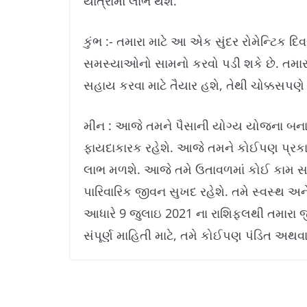
યાત્રામાં લાભ થશે.
કુંભ :- તમારા માટે આ એક સુંદર રોમેન્ટિક દિ
સમસ્યાઓનો સામનો કરવો પડી શકે છે. તમારું
સહાય કરવા માટે તૈયાર હશે, તેથી ચોક્કસપણે ત
મીન : આજે તમને પૈસાની યોગ્ય યોજના બનાવવ
ફાયદાકારક રહેશે. આજે તમને કોઈપણ પ્રકારના
લાભ મળશે. આજે તમે ઉતાવળમાં કોઈ કામ સમજ
પારિવારિક જીવન સુખદ રહેશે. તમે સ્વસ્થ અને
આધારે 9 જુલાઇ 2021 ના ​​રાશિફલથી તમારા
સંપૂર્ણ માહિતી માટે, તમે કોઈપણ પંડિત અથવ