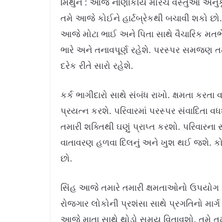
મિથુન : આજે નાણાંકીય મોરચે વસ્તુઓ અનુકૂ
તમે આજે કોઈને હાર્ટબ્રેકથી બચાવી શકો છો. 
આજે મોટા ભાઈ અને પિતા સાથે વૈચારિક મતભે
ભારે અને તનાવપૂર્ણ રહેશે. પરસ્પર સમજણ તમ
દરેક રીતે સારો રહેશે.
કર્ક ભાગીદારો સાથે સંબંધ રાખો. ક્ષમતા કર
પ્રયત્ન કરશે. પરિવારમાં પરસ્પર સંવાદિતા વ
તમારી શક્તિથી ઘણું પ્રાપ્ત કરશો. પરિવારન
વાતાવરણ હળવા દિલનું અને ખુશ થઈ જશે. ક
છો.
સિંહ આજે તમારે તમારી ક્ષમતાઓનો ઉપયોગ કર
રોજગાર લોકોની પ્રશંસા સાથે પ્રગતિનો માર્ગ
આજે માતા સાથે થોડો સમય વિતાવશો. તમે તમારા