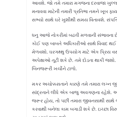
આવશે. જો તમે તમારા મગજના દરવાજા ખુલ્લા
મનાવવા માટેની તમારી પ્રતિભા તમને ખૂબ ફા
સભ્યો સાથે ઘરે ખુશીથી સમય વિતાવશે. સંપત્ત
ધનુ આજે નોકરીમાં બઢતી મળવાની સંભાવના છ
કોઈ પણ બાબતે અધિકારીઓ સાથે વિવાદ થઈ શકે
મેળવશો. ઘરગથ્થુ ઉપયોગ માટે એક પ્રિય વસ્ત
અપેક્ષાઓ તૂટી શકે છે. તમે દોડતા થાકી જ
બિનજરૂરી ખર્ચોને ટાળો.
મકર અચોક્કસતાને કારણે તમે તમારા લગ્ન
સાંદ્રતાને લીધે એક બાજુ અવગણના રહેશે
જરૂર હોય, તો પછી તમારા જીવનસાથી સાથે 
કરવાથી બનેલા કામ બગાડી શકે છે. ઇચ્છા વિ