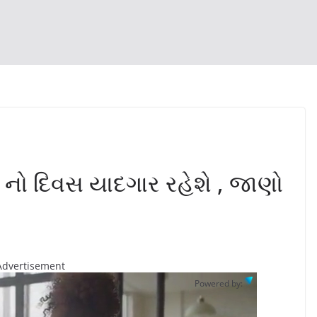
ો દિવસ યાદગાર રહેશે , જાણો
Advertisement
Powered by: