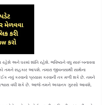
હેશે અને ઘરમાં શાંતિ રહેશે. ભવિષ્યને વધુ સારું બનાવવા
ાળકો તમને સહકાર આપશે. તમારા જીવનસાથી સાથેના
 કંઈક નવું કરવાનો પ્રયાસ કરવાની તક મળી શકે છે. તમને
શ્વાસ વધી શકે છે. આજે તમને અચાનક ગુસ્સો આવશે,