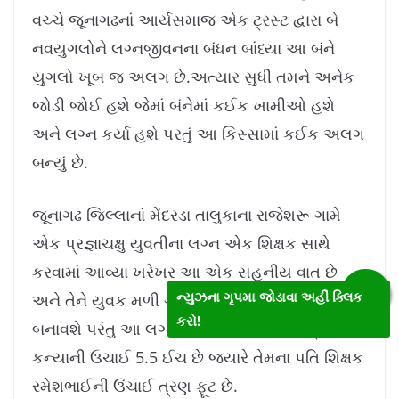
વચ્ચે જૂનાગઢનાં આર્યસમાજ એક ટ્રસ્ટ દ્વારા બે
નવયુગલોને લગ્નજીવનના બંધન બાંધ્યા આ બંને
યુગલો ખૂબ જ અલગ છે.
અત્યાર સુધી તમને અનેક
જોડી જોઈ હશે જેમાં બંનેમાં કઈક ખામીઓ હશે
અને લગ્ન કર્યા હશે પરતું આ કિસ્સામાં કઈક અલગ
બન્યું છે.
જૂનાગઢ જિલ્લાનાં મેંદરડા તાલુકાના રાજેશરૂ ગામે
એક પ્રજ્ઞાચક્ષુ યુવતીના લગ્ન એક શિક્ષક સાથે
કરવામાં આવ્યા ખરેખર આ એક સહનીય વાત છે
ન્યુઝના ગૃપમા જોડાવા અહીં ક્લિક
અને તેને યુવક મળી ગયો જે તેનું જીવન સુખમય
કરો!
બનાવશે પરંતુ આ લગ્નની વિશેષતા એ છે કે પ્રજ્ઞાચક્ષુ
કન્યાની ઉચાઈ 5.5 ઈચ છે જ્યારે તેમના પતિ શિક્ષક
રમેશભાઈની ઉંચાઈ ત્રણ ફૂટ છે.