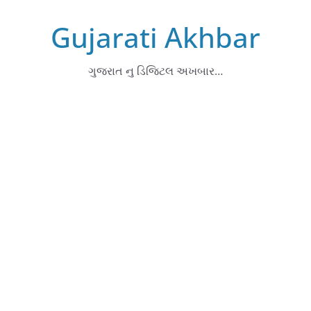
Skip
Gujarati Akhbar
to
content
ગુજરાત નુ ડિજિટલ અખબાર…