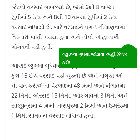
જેટલો વરસાદ ખાબક્યો છે, જેમાં 6થી 8 વાગ્યા
સુધીમાં 5 ઇંચ અને 8થી 10 વાગ્યા સુધીમાં 2 ઇંચ
વરસાદ નોંધાયો છે. ભારે વરસાદને પગલે નીચાણવાળા
વિસ્તારો પાણી ભરાયા હતા અને લોકો એ હાલાકી
ભોગવવી પડી હતી.
ન્યુઝના ગૃપમા જોડાવા અહીં ક્લિક
કરો!
આંણદ જીલ્લા બુધવાર થી શુક્રવાર ની સવાર સુધી મા
કુલ 13 ઈંચ વરસાદ પડી ચુક્યો છે અને તાલુકા ઓ
ની વાત કરીએ તો પેટલાદમાં 48 મિમી અને ખંભાતમાં
22 મિમી, બોરસદ 15 મિમી, આંકલાવમાં 8 મિમી અને
સોજીત્રામાં 4 મિમી, તારાપુરમાં 2 મિમી અને ઉમરેઠમાં
1 મિમી સામાન્ય વરસાદ નોંધાયો હતો.