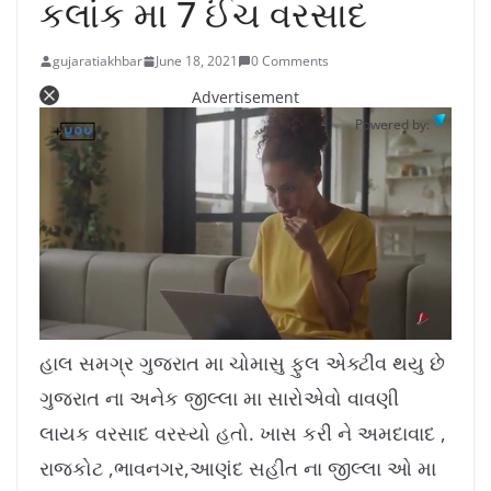
કલાંક મા 7 ઈંચ વરસાદ
gujaratiakhbar
June 18, 2021
0 Comments
Advertisement
Powered by:
L
U
o
n
a
m
હાલ સમગ્ર ગુજરાત મા ચોમાસુ ફુલ એક્ટીવ થયુ છે
d
u
e
t
d
e
ગુજરાત ના અનેક જીલ્લા મા સારોએવો વાવણી
:
1
1
.
લાયક વરસાદ વરસ્યો હતો. ખાસ કરી ને અમદાવાદ ,
4
2
%
રાજકોટ ,ભાવનગર,આણંદ સહીત ના જીલ્લા ઓ મા