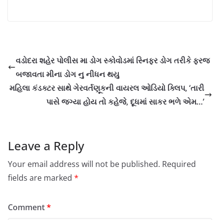
વડોદરા શહેર પોલીસ મા ડોગ સ્કોવોડમાં સ્નિફર ડોગ તરીકે ફરજ
બજાવતા મીના ડોગ નુ નીધન થયુ
મહિલા કંડક્ટર સાથે ગેરવર્તણૂકની વાયરલ ઓડિયો ક્લિપ, ‘તારી
પાસે જગ્યા હોય તો કહેજે, દૂધમાં સાકર ભળે એમ…’
Leave a Reply
Your email address will not be published.
Required
fields are marked
*
Comment
*