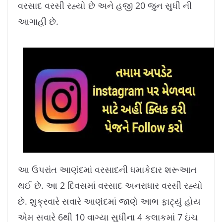
વરસાદ વરસી રહ્યો છે અને હજી 20 જુન સુધી ની
આગાહી છે.
આ ઉપરાંત આણંદમાં વરસાદની ધમાકેદાર શરૂઆત
થઈ છે. આ 2 દિવસમાં વરસાદ અનરાધાર વરસી રહ્યો
છે. શુક્રવારે સવારે આણંદમાં જાણે આભ ફાટ્યું હોય
એમ સવારે 6થી 10 વાગ્યા સુધીના 4 કલાકમાં 7 ઇંચ