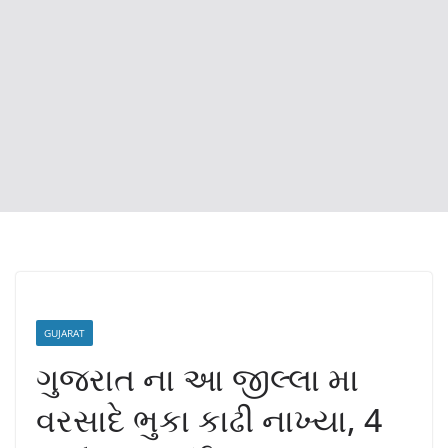
GUJARAT
ગુજરાત ના આ જીલ્લા મા
વરસાદે ભુકા કાઢી નાખ્યા, 4