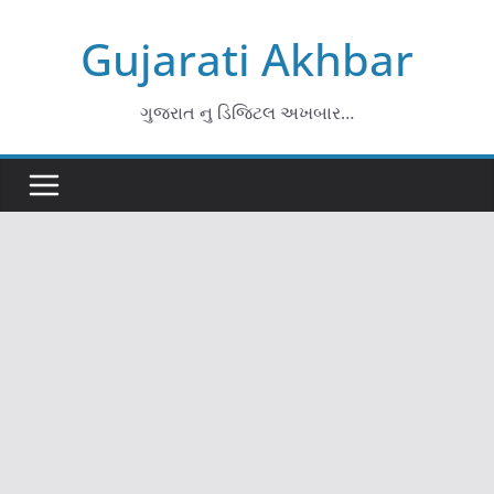
Skip
Gujarati Akhbar
to
content
ગુજરાત નુ ડિજિટલ અખબાર…