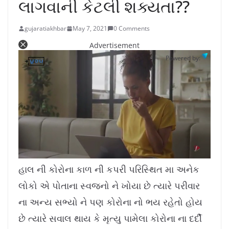
લાગવાની કેટલી શક્યતા??
gujaratiakhbar
May 7, 2021
0 Comments
Advertisement
Powered by:
L
U
o
n
a
m
હાલ ની કોરોના કાળ ની કપરી પરિસ્થિત મા અનેક
d
u
e
t
d
e
લોકો એ પોતાના સ્વજનો ને ખોયા છે ત્યારે પરીવાર
:
1
0
.
ના અન્ય સભ્યો ને પણ કોરોના નો ભય રહેતો હોય
7
8
%
છે ત્યારે સવાલ થાય કે મૃત્યુ પામેલા કોરોના ના દર્દી