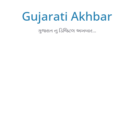
Skip
Gujarati Akhbar
to
content
ગુજરાત નુ ડિજિટલ અખબાર…