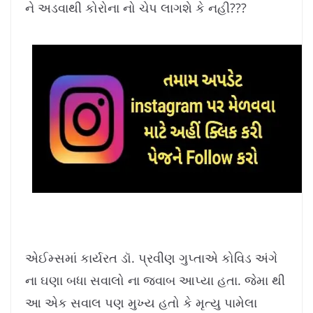
ને અડવાથી કોરોના નો ચેપ લાગશે કે નહી???
એઈમ્સમાં કાર્યરત ડૉ. પ્રવીણ ગુપ્તાએ કોવિડ અંગે
ના ઘણા બધા સવાલો ના જવાબ આપ્યા હતા. જેમા થી
આ એક સવાલ પણ મુખ્ય હતો કે મૃત્યુ પામેલા