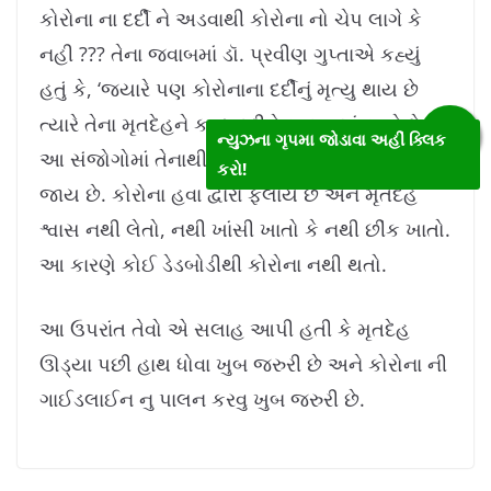
કોરોના ના દર્દી ને અડવાથી કોરોના નો ચેપ લાગે કે
નહી ??? તેના જવાબમાં ડૉ. પ્રવીણ ગુપ્તાએ કહ્યું
હતું કે, ‘જ્યારે પણ કોરોનાના દર્દીનું મૃત્યુ થાય છે
ત્યારે તેના મૃતદેહને કવર કરીને આપવામાં આવે છે.
ન્યુઝના ગૃપમા જોડાવા અહીં ક્લિક
આ સંજોગોમાં તેનાથી કોરોના ફેલાવાનું જોખમ ઘટી
કરો!
જાય છે. કોરોના હવા દ્વારા ફેલાય છે અને મૃતદેહ
શ્વાસ નથી લેતો, નથી ખાંસી ખાતો કે નથી છીંક ખાતો.
આ કારણે કોઈ ડેડબોડીથી કોરોના નથી થતો.
આ ઉપરાંત તેવો એ સલાહ આપી હતી કે મૃતદેહ
ઊડ્યા પછી હાથ ધોવા ખુબ જરુરી છે અને કોરોના ની
ગાઈડલાઈન નુ પાલન કરવુ ખુબ જરુરી છે.