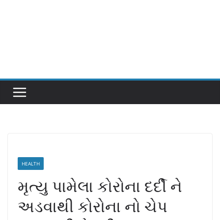
HEALTH
મૃત્યુ પામેલા કોરોના દર્દી ને
અડવાથી કોરોના નો ચેપ