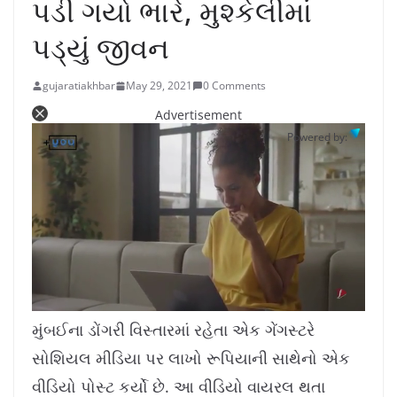
પડી ગયો ભારે, મુશ્કેલીમાં
પડ્યું જીવન
gujaratiakhbar
May 29, 2021
0 Comments
Advertisement
Powered by:
L
U
o
n
a
m
મુંબઈના ડોંગરી વિસ્તારમાં રહેતા એક ગેંગસ્ટરે
d
u
e
t
d
e
સોશિયલ મીડિયા પર લાખો રૂપિયાની સાથેનો એક
:
1
0
.
વીડિયો પોસ્ટ કર્યો છે. આ વીડિયો વાયરલ થતા
7