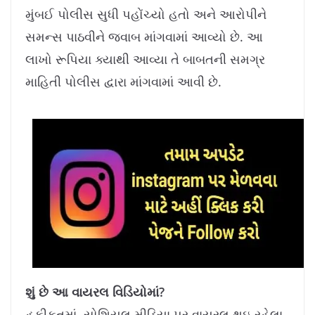
8
%
મુંબઈ પોલીસ સુધી પહોંચ્યો હતો અને આરોપીને
સમન્સ પાઠવીને જવાબ માંગવામાં આવ્યો છે. આ
લાખો રૂપિયા ક્યાથી આવ્યા તે બાબતની સમગ્ર
માહિતી પોલીસ દ્વારા માંગવામાં આવી છે.
શું
છે આ વાયરલ વિડિયોમાં?
હકીકતમાં, સોશિયલ મીડિયા પર વાયરલ થઇ રહેલા