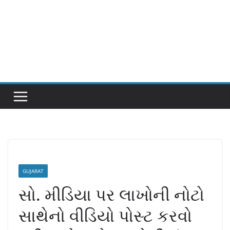
GUJARAT
સો. મીડિયા પર લાખોની નોટો
સાથેનો વીડિયો પોસ્ટ કરવો