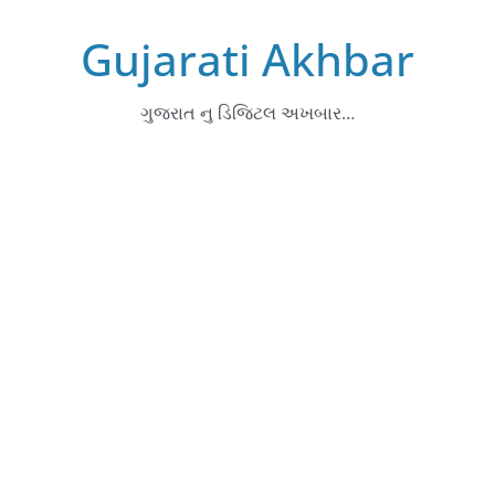
Skip
Gujarati Akhbar
to
content
ગુજરાત નુ ડિજિટલ અખબાર…