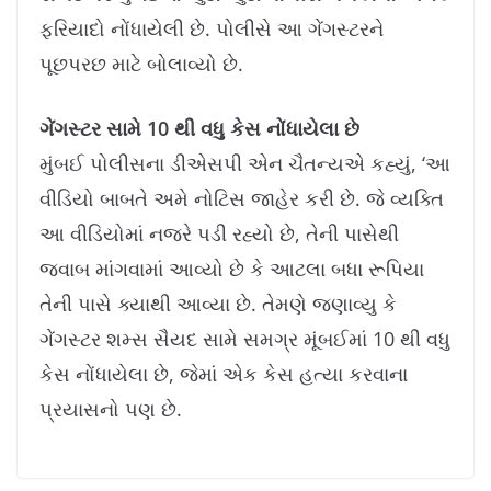
ફરિયાદો નોંધાયેલી છે. પોલીસે આ ગેંગસ્ટરને
પૂછપરછ માટે બોલાવ્યો છે.
ગેંગસ્ટર સામે 10 થી વધુ કેસ નોંધાયેલા છે
મુંબઈ પોલીસના ડીએસપી એન ચૈતન્યએ કહ્યું, ‘આ
વીડિયો બાબતે અમે નોટિસ જાહેર કરી છે. જે વ્યક્તિ
આ વીડિયોમાં નજરે પડી રહ્યો છે, તેની પાસેથી
જવાબ માંગવામાં આવ્યો છે કે આટલા બધા રૂપિયા
તેની પાસે ક્યાથી આવ્યા છે. તેમણે જણાવ્યુ કે
ગેંગસ્ટર શમ્સ સૈયદ સામે સમગ્ર મૂંબઈમાં 10 થી વધુ
કેસ નોંધાયેલા છે, જેમાં એક કેસ હત્યા કરવાના
પ્રયાસનો પણ છે.