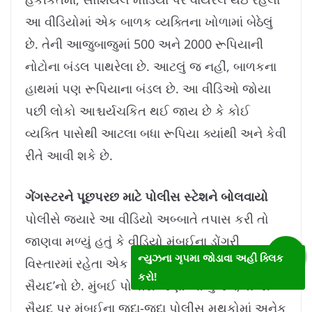
આ વીડિયોમાં એક બાળક વ્યક્તિના ખોળામાં બેઠેલું
છે. તેની આજુબાજુમાં 500 અને 2000 રૂપિયાની
નોટોના બંડલ પાથરેલા છે. આટલું જ નહીં, બાળકના
હાથમાં પણ રૂપિયાના બંડલ છે. આ વીડિઓ જોયા
પછી લોકો આશ્ચર્યચકિત થઈ જાય છે કે કોઈ
વ્યક્તિ પાસેથી આટલા બધા રૂપિયા ક્યાંથી અને કેવી
રીતે આવી શકે છે.
ગેંગસ્ટરને પૂછપરછ માટે પોલીસ સ્ટેશને બોલવાયો
પોલીસે જ્યારે આ વીડિયો અબ્બાતે તપાસ કરી તો
જાણવા મળ્યું હતું કે વીડિયો મુંબઈના ડોંગરી
ન્યુઝના ગૃપમા જોડાવા અહીં ક્લિક
વિસ્તારમાં રહેતા એક કુખ્યાત ગુનેગાર ‘શમ્સ
કરો!
સૈયદ’નો છે. મુંબઈ પોલીસે જણાવ્યા મુજબ, શમ્સ
સૈયદ પર મુંબઈના જુદા-જુદા પોલીસ મથકોમાં અનેક