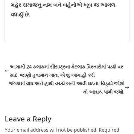
મહેર સમાજનું નામ બંને બહેનોએ ખૂબ જ આગળ
વધાર્યું છે.
આગામી 24 કલાકમાં સૌરાષ્ટ્રના કેટલાક વિસ્તારોમાં પડશે વર
સાદ, જાણો હવામાન ખાતા એ શુ આગાહી કરી
જંગલમાં વાઘ અને હાથી વચ્ચે બની આવી ઘટના! વિડ્યો જોશો
તો આશ્ચય પામી જશો.
Leave a Reply
Your email address will not be published.
Required