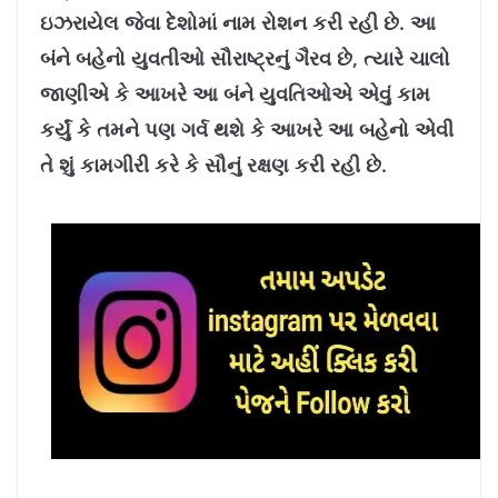
8
%
ઇઝરાયેલ જેવા દેશોમાં નામ રોશન કરી રહી છે. આ
બંને બહેનો યુવતીઓ સૌરાષ્ટ્રનું ગૈરવ છે, ત્યારે ચાલો
જાણીએ કે આખરે આ બંને યુવતિઓએ એવું કામ
કર્યું કે તમને પણ ગર્વ થશે કે આખરે આ બહેનો એવી
તે શું કામગીરી કરે કે સૌનું રક્ષણ કરી રહી છે.