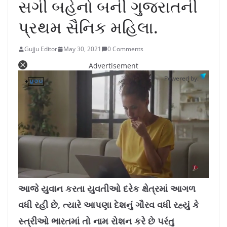
સગી બહેનો બની ગુજરાતની
પ્રથમ સૈનિક મહિલા.
Gujju Editor
May 30, 2021
0 Comments
Advertisement
Powered by:
L
U
o
n
a
m
આજે યુવાન કરતા યુવતીઓ દરેક ક્ષેત્રમાં આગળ
d
u
e
t
d
e
વધી રહી છે, ત્યારે આપણા દેશનું ગૌરવ વધી રહ્યું કે
:
1
0
.
સ્ત્રીઓ ભારતમાં તો નામ રોશન કરે છે પરંતુ
7