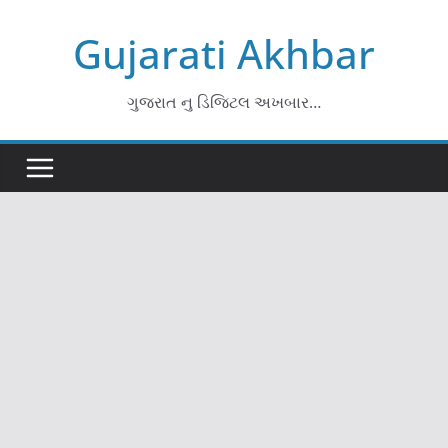
Skip
Gujarati Akhbar
to
content
ગુજરાત નુ ડિજિટલ અખબાર…