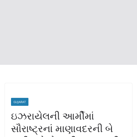
GUJARAT
ઇઝરાયેલની આર્મીમાં
સૌરાષ્ટ્રનાં માણાવદરની બે