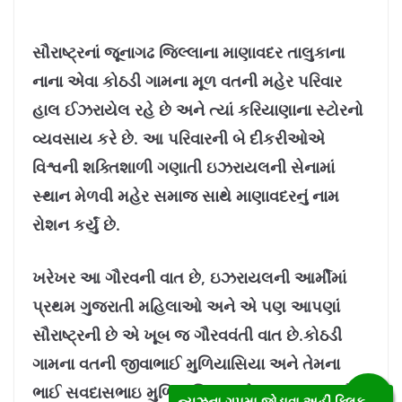
સૌરાષ્ટ્રનાં જૂનાગઢ જિલ્લાના માણાવદર તાલુકાના
નાના એવા કોઠડી ગામના મૂળ વતની મહેર પરિવાર
હાલ ઈઝરાયેલ રહે છે અને ત્યાં કરિયાણાના સ્ટોરનો
વ્યવસાય કરે છે. આ પરિવારની બે દીકરીઓએ
વિશ્વની શક્તિશાળી ગણાતી ઇઝરાયલની સેનામાં
સ્થાન મેળવી મહેર સમાજ સાથે માણાવદરનું નામ
રોશન કર્યું છે.
ખરેખર આ ગૌરવની વાત છે, ઇઝરાયલની આર્મીમાં
પ્રથમ ગુજરાતી મહિલાઓ અને એ પણ આપણાં
સૌરાષ્ટ્રની છે એ ખૂબ જ ગૌરવવંતી વાત છે.કોઠડી
ગામના વતની જીવાભાઈ મુળિયાસિયા અને તેમના
ભાઈ સવદાસભાઇ મુળિયાસિયા બંને ઇઝરાયલના તેલ
ન્યુઝના ગૃપમા જોડાવા અહીં ક્લિક