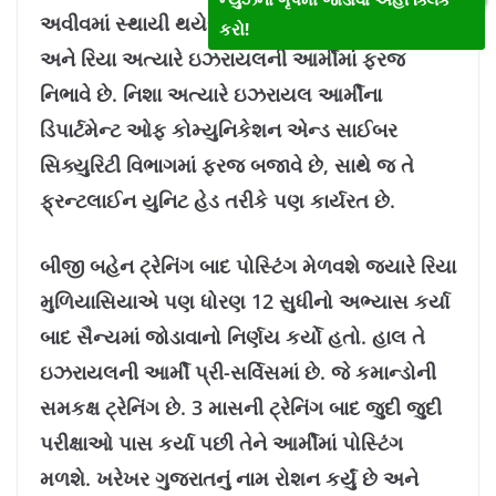
અવીવમાં સ્થાયી થયેલા છે. તેમની પુત્રીઓ નિશા
કરો!
અને રિયા અત્યારે ઇઝરાયલની આર્મીમાં ફરજ
નિભાવે છે. નિશા અત્યારે ઇઝરાયલ આર્મીના
ડિપાર્ટમેન્ટ ઓફ કોમ્યુનિકેશન એન્ડ સાઈબર
સિક્યુરિટી વિભાગમાં ફરજ બજાવે છે, સાથે જ તે
ફ્રન્ટલાઈન યુનિટ હેડ તરીકે પણ કાર્યરત છે.
બીજી બહેન ટ્રેનિંગ બાદ પોસ્ટિંગ મેળવશે જ્યારે રિયા
મુળિયાસિયાએ પણ ધોરણ 12 સુધીનો અભ્યાસ કર્યા
બાદ સૈન્યમાં જોડાવાનો નિર્ણય કર્યો હતો. હાલ તે
ઇઝરાયલની આર્મી પ્રી-સર્વિસમાં છે. જે કમાન્ડોની
સમકક્ષ ટ્રેનિંગ છે. 3 માસની ટ્રેનિંગ બાદ જુદી જુદી
પરીક્ષાઓ પાસ કર્યા પછી તેને આર્મીમાં પોસ્ટિંગ
મળશે. ખરેખર ગુજરાતનું નામ રોશન કર્યું છે અને