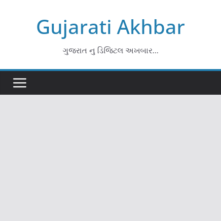
Skip
Gujarati Akhbar
to
content
ગુજરાત નુ ડિજિટલ અખબાર…