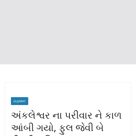
GUJARAT
અંકલેશ્વર ના પરીવાર ને કાળ
આંબી ગયો, ફુલ જેવી બે