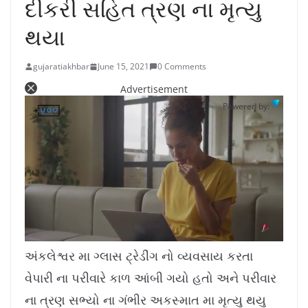
દીકરી સહિત ત્રણ ના મૃત્યુ
થયા
gujaratiakhbar
June 15, 2021
0 Comments
Advertisement
Powered by:
L
U
o
n
a
m
અંકલેશ્વર મા ગ્લાસ ટ્રેડીંગ નો વ્યવસાય કરતા
d
u
e
t
d
e
વેપારી ના પરીવારે કાળ આંબી ગયો હતો અને પરીવાર
:
1
0
.
ના ત્રણ સભ્યો ના ગંભીર અકસ્માત મા મૃત્યુ થયુ
7