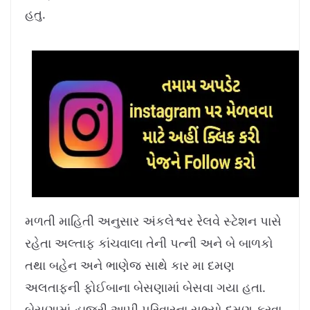
8
%
હતુ.
મળતી માહિતી અનુસાર અંકલેશ્વર રેલવે સ્ટેશન પાસે
રહેતા અલ્તાફ કાંચવાલા તેની પત્ની અને બે બાળકો
તથા બહેન અને ભાણેજ સાથે કાર મા દમણ
અલતાફની ફોઈબાના બેસણામાં બેસવા ગયા હતા.
બેસણામાં હાજરી આપી પરિવારના સભ્યો દમણ ફરવા