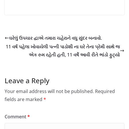
ઘરેલું ઉપચાર દ્વાએ તમારા ચહેરાને વધુ સુંદર બનાવો.
11 વર્ષ પહેલા ખોવાયેલી પત્ની પાડોશી ના ઘરે તેના પ્રેમી સાથે જ
એક રુમ રહેતી હતી, 11 વર્ષે આવી રીતે ભાંડો ફુટ્યો
Leave a Reply
Your email address will not be published.
Required
fields are marked
*
Comment
*