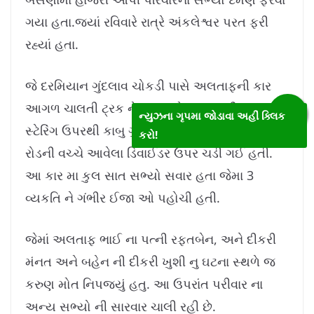
ગયા હતા.જ્યાં રવિવારે રાત્રે અંકલેશ્વર પરત ફરી
રહ્યાં હતા.
જે દરમિયાન ગુંદલાવ ચોકડી પાસે અલતાફની કાર
આગળ ચાલતી ટ્રક ને અલતાફે ટક્કર મારી કારના
ન્યુઝના ગૃપમા જોડાવા અહીં ક્લિક
સ્ટેરિંગ ઉપરથી કાબુ ગુમાવ્યો હતો. જેને લઈને કાર
કરો!
રોડની વચ્ચે આવેલા ડિવાઈડર ઉપર ચડી ગઈ હતી.
આ કાર મા કુલ સાત સભ્યો સવાર હતા જેમા 3
વ્યકતિ ને ગંભીર ઈજા ઓ પહોચી હતી.
જેમાં અલતાફ ભાઈ ના પત્ની રફતબેન, અને દીકરી
મંનત અને બહેન ની દીકરી ખુશી નુ ઘટના સ્થળે જ
કરુણ મોત નિપજ્યું હતુ. આ ઉપરાંત પરીવાર ના
અન્ય સભ્યો ની સારવાર ચાલી રહી છે.