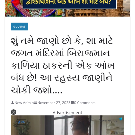
GUJARAT
શું તમે જાણો છો કે, શા માટે
જગત મંદિરમાં બિરાજમાન
કાળિયા ઠાકરની એક આંખ
બંધ છે! આ રહસ્ય જાણીને
ચોકી જશો….
New Admin
November 27, 2023
0 Comments
Advertisement
Powered by: