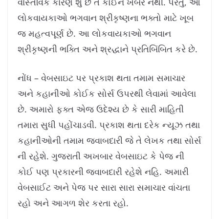
વાસ્તવિક કારણ શું છે તે કોઈને ખબર નથી. પરંતુ, આ
લોકવાયકાઓ ભગવાન શ્રીકૃષ્ણના ભક્તો માટે ખૂબ
જ મહત્વપૂર્ણ છે. આ લોકવાયકાઓ ભગવાન
શ્રીકૃષ્ણની ભક્તિ અને શ્રદ્ધાને પ્રતિબિંબિત કરે છે.
નોંધ – વેબસાઇટ પર પ્રકાશ થતા તમામ સમાચાર
અને કહાનીઓ કોઈક સોર્સ ઉપરથી લેવામાં આવેલા
છે. અમારો ફક્ત એજ ઉદેશ્ય છે કે સારી માહિતી
તમારા સુધી પહોંચાડવી. પ્રકાશ થતા દરેક ન્યૂઝ તથા
કહાનીઓની તમામ જવાબદારી જે તે લેખક તથા સોર્સ
ની રહેશે. ગુજરાતી અખબાર વેબસાઇટ કે પેજ ની
કોઈ પણ પ્રકારની જવાબદારી રહેશે નહિ. અમારી
વેબસાઈટ અને પેજ પર સારા સારા સમાચાર વાંચતા
રહો અને આગળ શેર કરતા રહો.