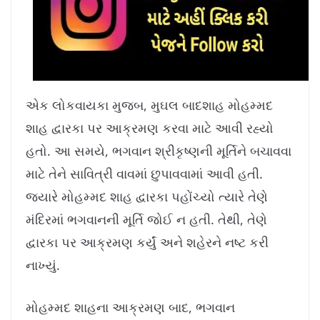
એક લોકવાયકા મુજબ, મુઘલ બાદશાહ મોહમ્મદ
શાહ દ્વારકા પર આક્રમણ કરવા માટે આવી રહ્યો
હતો. આ સમયે, ભગવાન શ્રીકૃષ્ણની મૂર્તિને બચાવવા
માટે તેને સાવિત્રી વાવમાં છુપાવવામાં આવી હતી.
જ્યારે મોહમ્મદ શાહ દ્વારકા પહોંચ્યો ત્યારે તેણે
મંદિરમાં ભગવાનની મૂર્તિ જોઈ ન હતી. તેથી, તેણે
દ્વારકા પર આક્રમણ કર્યું અને શહેરને નષ્ટ કરી
નાખ્યું.
મોહમ્મદ શાહના આક્રમણ બાદ, ભગવાન