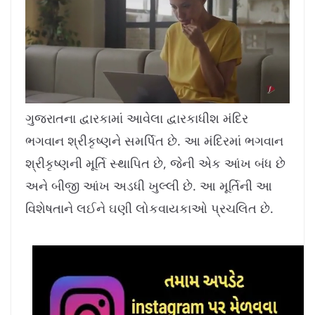
L
U
o
n
a
m
ગુજરાતના દ્વારકામાં આવેલા દ્વારકાધીશ મંદિર
d
u
e
t
d
e
ભગવાન શ્રીકૃષ્ણને સમર્પિત છે. આ મંદિરમાં ભગવાન
:
1
0
.
શ્રીકૃષ્ણની મૂર્તિ સ્થાપિત છે, જેની એક આંખ બંધ છે
7
8
%
અને બીજી આંખ અડધી ખુલ્લી છે. આ મૂર્તિની આ
વિશેષતાને લઈને ઘણી લોકવાયકાઓ પ્રચલિત છે.