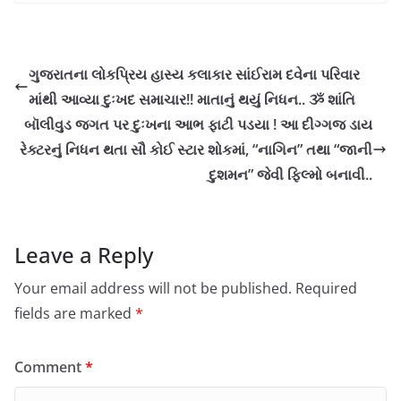
ગુજરાતના લોકપ્રિય હાસ્ય કલાકાર સાંઈરામ દવેના પરિવાર
માંથી આવ્યા દુઃખદ સમાચાર!! માતાનું થયું નિધન.. ૐ શાંતિ
બૉલીવુડ જગત પર દુઃખના આભ ફાટી પડયા ! આ દીગ્ગજ ડાય
રેક્ટરનું નિધન થતા સૌ કોઈ સ્ટાર શોકમાં, “નાગિન” તથા “જાની
દુશમન” જેવી ફિલ્મો બનાવી..
Leave a Reply
Your email address will not be published.
Required
fields are marked
*
Comment
*