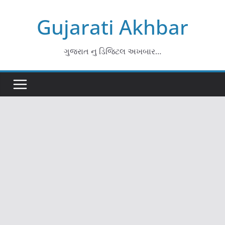
Skip
Gujarati Akhbar
to
content
ગુજરાત નુ ડિજિટલ અખબાર…