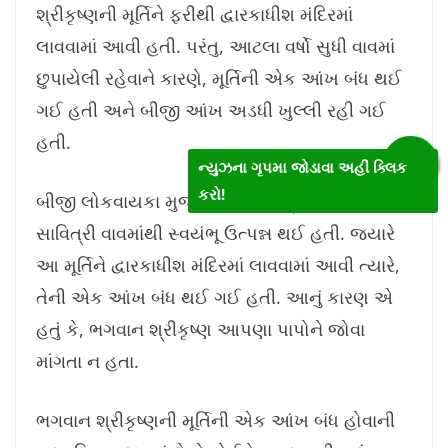
શ્રીકૃષ્ણની મૂર્તિને ફરીથી દ્વારકાધીશ મંદિરમાં
લાવવામાં આવી હતી. પરંતુ, આટલા વર્ષો સુધી વાવમાં
છુપાયેલી રહેવાને કારણે, મૂર્તિની એક આંખ બંધ થઈ
ગઈ હતી અને બીજી આંખ અડધી ખુલ્લી રહી ગઈ
હતી.
ન્યુઝના ગૃપમા જોડાવા અહીં ક્લિક
કરો!
બીજી લોકવાયકા મુજબ, ભગવાન શ્રીકૃષ્ણની મૂર્તિ
સાવિત્રી વાવમાંથી સ્વયંભૂ ઉત્પન્ન થઈ હતી. જ્યારે
આ મૂર્તિને દ્વારકાધીશ મંદિરમાં લાવવામાં આવી ત્યારે,
તેની એક આંખ બંધ થઈ ગઈ હતી. આનું કારણ એ
હતું કે, ભગવાન શ્રીકૃષ્ણ આપણા પાપોને જોવા
માંગતા ન હતા.
ભગવાન શ્રીકૃષ્ણની મૂર્તિની એક આંખ બંધ હોવાની