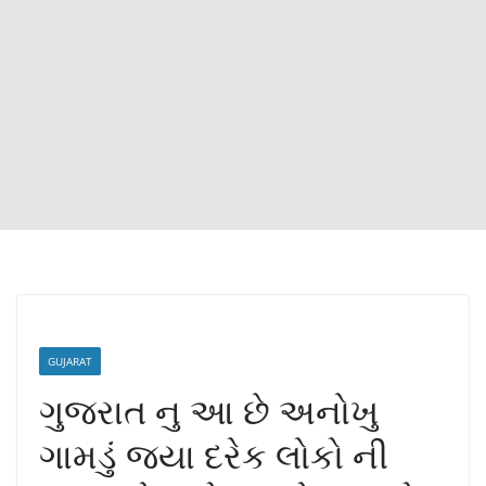
GUJARAT
ગુજરાત નુ આ છે અનોખુ
ગામડું જયા દરેક લોકો ની