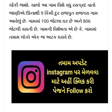
8
%
ચોંકી જશો. ચાલો આ ગામ વિશે વધુ રસપ્રદ વાતો
જાણીએ.
ઊનાથી 9 કિમી દુર રાજપુત રાજપરા ગામ
આવેલું છે. ગામમાં 100 જેટલા ઘર છે અને 806
જેટલી વસતી છે. ગામની વિશેષતા એ છે કે, ગામમાં
તમામ લોકો એક જ અટક ધરાવે છે.