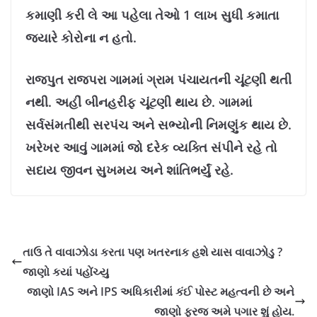
કમાણી કરી લે આ પહેલા તેઓ 1 લાખ સુધી કમાતા
જ્યારે કોરોના ન હતો.
રાજપુત રાજપરા ગામમાં ગ્રામ પંચાયતની ચૂંટણી થતી
નથી. અહીં બીનહરીફ ચૂંટણી થાય છે. ગામમાં
સર્વસંમતીથી સરપંચ અને સભ્યોની નિમણુંક થાય છે.
ખરેખર આવું ગામમાં જો દરેક વ્યક્તિ સંપીને રહે તો
સદાય જીવન સુખમય અને શાંતિભર્યું રહે.
તાઉ તે વાવાઝોડા કરતા પણ ખતરનાક હશે યાસ વાવાઝોડુ ?
જાણો કયાં પહોંચ્યુ
જાણો IAS અને IPS અધિકારીમાં કંઈ પોસ્ટ મહત્વની છે અને
જાણો ફરજ અમે પગાર શું હોય.