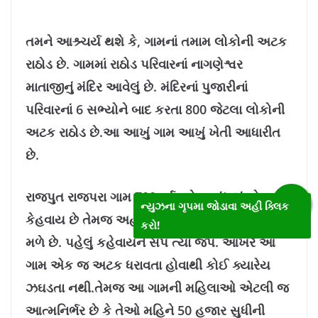
તમને આશ્ર્ચર્ય થશે કે, ગામનાં તમામ લોકોની અટક
રાઠોડ છે. ગામમાં રાઠોડ પરિવારનાં નાગણેશ્વર
માતાજીનું મંદિર આવેલું છે. મંદિરનાં પુજારીનાં
પરિવારનાં 6 સભ્યોને બાદ કરતા 800 જેટલા લોકોની
અટક રાઠોડ છે.
આ આખું ગામ આખું ખેતી આધારીત
છે.
રાજપુત રાજપરા ગામ 700 વર્ષ પહેલા બંધાયું હોવાનું
ન્યુઝના ગૃપમા જોડાવા અહીં ક્લિક
કેહવાય છે તેમજ અહીંયા બધાંમાં એકતા અતૂટ જોવા
કરો!
મળે છે. પહેલું કહેવાયને સંપ ત્યાં જપ. આખરે આ
ગામ એક જ અટક ધરાવતા હોવાથી કોઈ ક્યારેય
ઝઘડતા નથી.
તેમજ આ ગામની મહિલાઓ એટલી જ
આત્મનિર્ભર છે કે તેઓ મહિને 50 હજાર સુધીની