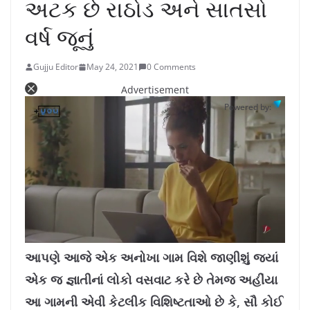
અટક છે રાઠોડ અને સાતસો
વર્ષ જૂનું
Gujju Editor
May 24, 2021
0 Comments
Advertisement
Powered by:
L
U
o
n
a
m
આપણે આજે એક અનોખા ગામ વિશે જાણીશું જ્યાં
d
u
e
t
d
e
એક જ જ્ઞાતીનાં લોકો વસવાટ કરે છે તેમજ અહીંયા
:
1
0
.
આ ગામની એવી કેટલીક વિશિષ્ટતાઓ છે કે, સૌ કોઈ
7