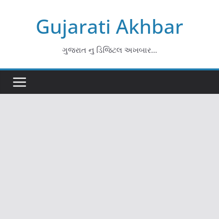
Skip
Gujarati Akhbar
to
content
ગુજરાત નુ ડિજિટલ અખબાર…